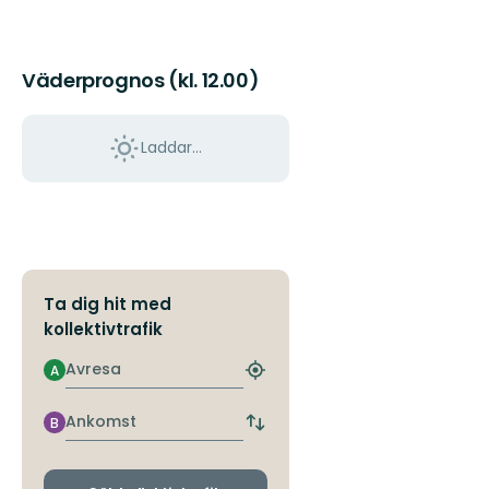
Väderprognos (kl. 12.00)
Laddar...
Ta dig hit med
kollektivtrafik
Avresa
A
Hitta
närmaste
hållplats
Ankomst
B
Byt
avgångs-
och