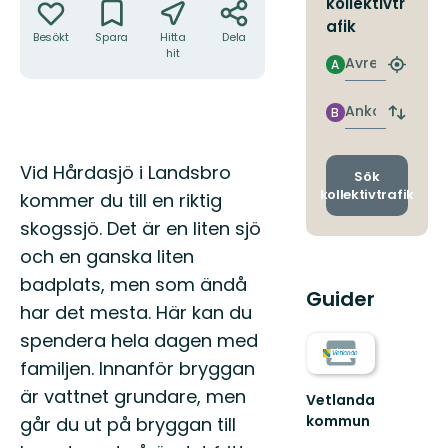
kollektivtr
afik
Besökt
Spara
Hitta
Dela
hit
Avresa
A
Hitta
närmas
hållpla
Ankomst
B
Byt
avgång
och
Beskrivning
Vid Hårdasjö i Landsbro
ankomst
Sök
kollektivtrafik
kommer du till en riktig
skogssjö. Det är en liten sjö
och en ganska liten
badplats, men som ändå
Guider
har det mesta. Här kan du
spendera hela dagen med
familjen. Innanför bryggan
är vattnet grundare, men
Vetlanda
kommun
går du ut på bryggan till
Guld