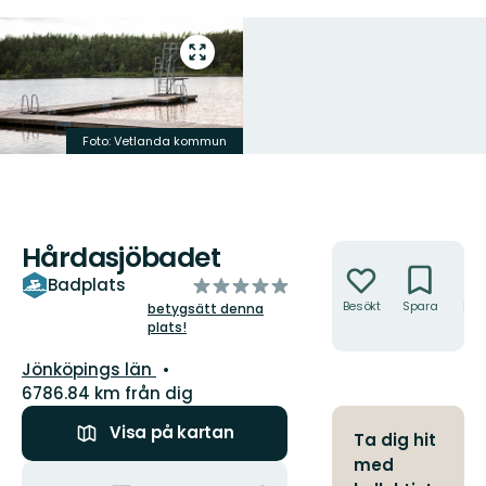
Gå
till
helskärmsläge
Foto: Vetlanda kommun
Hårdasjöbadet
Åtgärder
av
Badplats
5
Besökt
Spara
Hitt
betygsätt denna
hit
plats!
stjärnor
Län:
Jönköpings län
6786.84 km från dig
Visa på kartan
Ta dig hit
med
Åtgärder