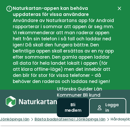
Naturkartan-appen kan behöva
Stän
uppdateras för vissa användare
Användare av Naturkartans app för Android
rapporterar i sommar att appen är seg mm.
Vi rekommenderar att man raderar appen
helt från sin telefon i så fall och laddar ned
igen! Då skall den fungera bättre. Den
befintliga appen skall ersättas av en ny app
efter sommaren. Den gamla appen laddar
all data för hela landet lokalt i appen (för
att klara offline-läge) men det innebär att
den blir för stor för vissa telefoner - då
behöver den raderas och laddas ned igen!
Utforska
Guider
Län
Kommuner
Bli kund
Bli
Logga
medlem
in
Jönköpings län
Bästa badplatserna i Jönköpings län
Hårdasjö