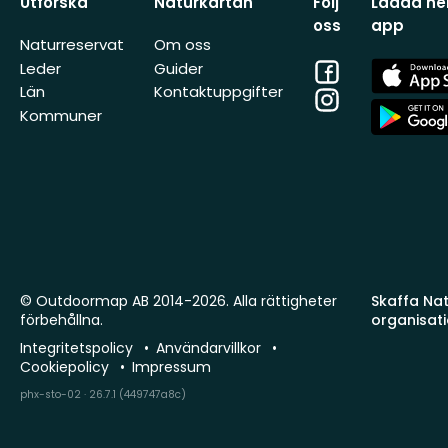
Utforska
Naturkartan
Följ
Ladda ner
oss
app
Naturreservat
Om oss
Facebook
App
Leder
Guider
Store
Län
Kontaktuppgifter
Instagram
App
Kommuner
Store
© Outdoormap AB 2014-2026. Alla rättigheter
Skaffa Natu
förbehållna.
organisat
Integritetspolicy
Användarvillkor
Cookiepolicy
Impressum
phx-sto-02 · 26.7.1 (449747a8c)