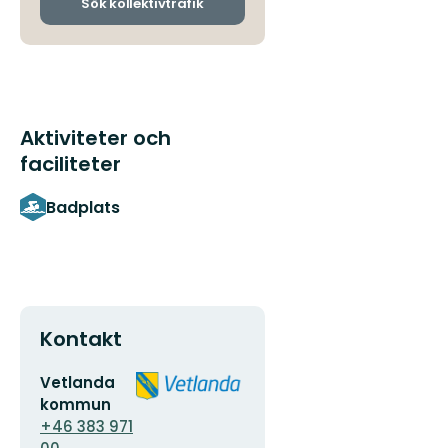
ankomsthållplatser
Sök kollektivtrafik
Aktiviteter och
faciliteter
Badplats
Kontakt
E-
Organisationens
Vetlanda
postadress
logotyp
kommun
+46 383 971