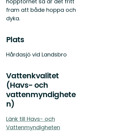
hopptornet så är det fritt
och
gröna
fram att både hoppa och
skogar.
dyka.
På
riktigt.
Plats
Hårdasjö vid Landsbro
Vattenkvalitet
(Havs- och
vattenmyndighete
n)
Länk till Havs- och
Vattenmyndigheten