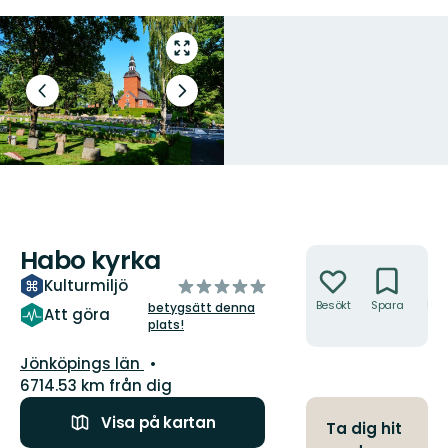
Gå
till
helskärmsläge
Föregående
Nästa
bild
bildspel
Habo kyrka
Åtgärder
av
Kulturmiljö
5
Besökt
Spara
Hitt
betygsätt denna
Att göra
hit
plats!
stjärnor
Län:
Jönköpings län
6714.53 km från dig
Visa på kartan
Ta dig hit