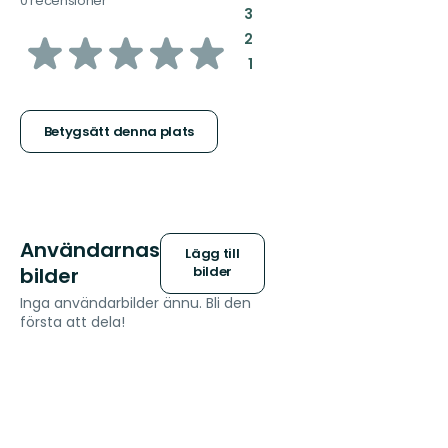
0 recensioner
:
3
av
:
2
:
1
5
stjärnor
Betygsätt denna plats
Användarnas
Lägg till
bilder
bilder
Inga användarbilder ännu. Bli den
första att dela!