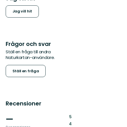
Jag vill hit
Frågor och svar
Ställ en fråga till andra
Naturkartan-användare.
Ställ en fråga
Recensioner
—
:
5
:
4