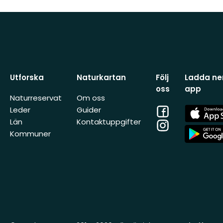
Utforska
Naturkartan
Följ
Ladda ner
oss
app
Naturreservat
Om oss
Facebook
App
Leder
Guider
Store
Län
Kontaktuppgifter
Instagram
App
Kommuner
Store