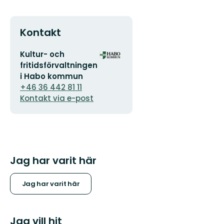
Kontakt
E-
Organisationens
Kultur- och
postadress
logotyp
fritidsförvaltningen
i Habo kommun
+46 36 442 81 11
Kontakt via e-post
Jag har varit här
Jag har varit här
Jag vill hit