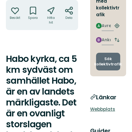
med
Åtgärder
kollektivtr
afik
Besökt
Spara
Hitta
Dela
hit
Avresa
A
Hitta
närmas
hållpla
Ankomst
B
Byt
avgång
och
Habo kyrka, ca 5
Beskrivning
ankomst
Sök
kollektivtrafik
km sydväst om
samhället Habo,
är en av landets
Länkar
märkligaste. Det
Webbplats
är en ovanligt
storslagen
Guider