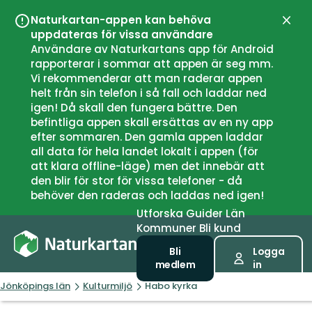
Naturkartan-appen kan behöva
Stän
uppdateras för vissa användare
Användare av Naturkartans app för Android
rapporterar i sommar att appen är seg mm.
Vi rekommenderar att man raderar appen
helt från sin telefon i så fall och laddar ned
igen! Då skall den fungera bättre. Den
befintliga appen skall ersättas av en ny app
efter sommaren. Den gamla appen laddar
all data för hela landet lokalt i appen (för
att klara offline-läge) men det innebär att
den blir för stor för vissa telefoner - då
behöver den raderas och laddas ned igen!
Utforska
Guider
Län
Kommuner
Bli kund
Bli
Logga
medlem
in
Jönköpings län
Kulturmiljö
Habo kyrka