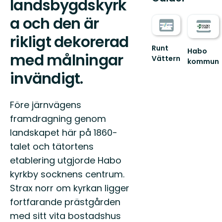
landsbygdskyrk
a och den är
rikligt dekorerad
Runt
Habo
med målningar
Vättern
kommun
Välkommen
Upplev
invändigt.
till
Habo
den
kommuns
fantastiska
fantastisk
Före järnvägens
naturen
natur
Runt
framdragning genom
och
Vät...
plats...
landskapet här på 1860-
talet och tätortens
etablering utgjorde Habo
kyrkby socknens centrum.
Strax norr om kyrkan ligger
fortfarande prästgården
med sitt vita bostadshus