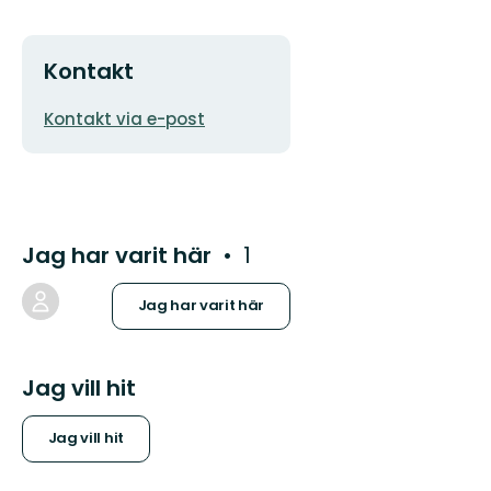
Kontakt
E-
Kontakt via e-post
postadress
Jag har varit här
1
Jag har varit här
Jag vill hit
Jag vill hit