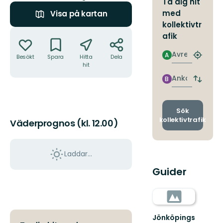
Ta dig hit
med
Visa på kartan
kollektivtr
Åtgärder
afik
Avresa
A
Besökt
Spara
Hitta
Dela
Hitta
hit
närmas
hållpla
Ankomst
B
Byt
avgång
och
ankomst
Sök
kollektivtrafik
Väderprognos (kl. 12.00)
Laddar...
Guider
Jönköpings