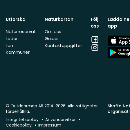
Utforska
Naturkartan
Följ
Ladda ner
oss
app
Naturreservat
Om oss
Facebook
App
Leder
Guider
Store
Län
Kontaktuppgifter
Instagram
App
Kommuner
Store
© Outdoormap AB 2014-2026. Alla rättigheter
Skaffa Natu
förbehållna.
organisat
Integritetspolicy
Användarvillkor
Cookiepolicy
Impressum