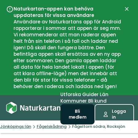
Naturkartan-appen kan behöva
Stän
uppdateras för vissa användare
Användare av Naturkartans app för Android
rapporterar i sommar att appen är seg mm.
Vi rekommenderar att man raderar appen
helt från sin telefon i så fall och laddar ned
igen! Då skall den fungera bättre. Den
befintliga appen skall ersättas av en ny app
efter sommaren. Den gamla appen laddar
all data för hela landet lokalt i appen (för
att klara offline-läge) men det innebär att
den blir för stor för vissa telefoner - då
behöver den raderas och laddas ned igen!
Utforska
Guider
Län
Kommuner
Bli kund
Bli
Logga
medlem
in
Jönköpings län
Fågelskådning
Fågeltorn södra, Rocksjön