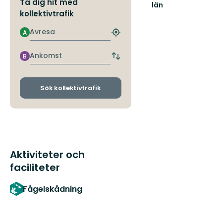
Ta dig hit med
län
kollektivtrafik
Avresa
A
Hitta
närmaste
hållplats
Ankomst
B
Byt
avgångs-
och
ankomsthållplatser
Sök kollektivtrafik
Aktiviteter och
faciliteter
Fågelskådning