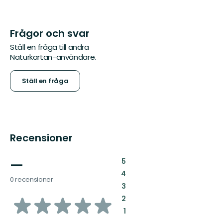
Frågor och svar
Ställ en fråga till andra
Naturkartan-användare.
Ställ en fråga
Recensioner
—
:
5
:
4
0 recensioner
:
3
av
:
2
:
1