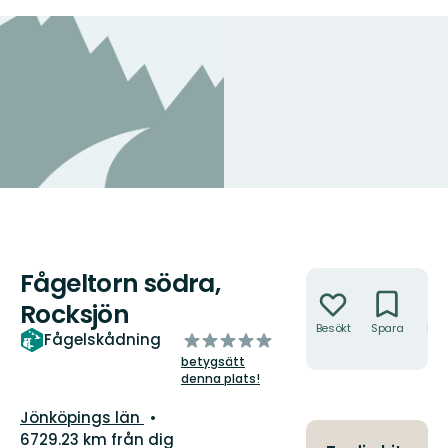
Fågeltorn södra,
Åtgärder
Rocksjön
Besökt
Spara
Hitt
av
Fågelskådning
hit
5
betygsätt
stjärnor
denna plats!
Län:
Jönköpings län
6729.23 km från dig