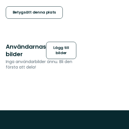
5
stjärnor
Betygsätt denna plats
Användarnas
Lägg till
bilder
bilder
Inga användarbilder ännu. Bli den
första att dela!