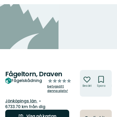
Fågeltorn, Draven
Åtgärder
av
Fågelskådning
5
Besökt
Spara
Hitt
betygsätt
hit
stjärnor
denna plats!
Län:
Jönköpings län
6733.70 km från dig
Visa på kartan