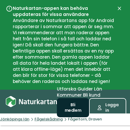
Naturkartan-appen kan behöva
Stän
uppdateras för vissa användare
Användare av Naturkartans app för Android
rapporterar i sommar att appen är seg mm.
Vi rekommenderar att man raderar appen
helt från sin telefon i så fall och laddar ned
igen! Då skall den fungera bättre. Den
befintliga appen skall ersättas av en ny app
efter sommaren. Den gamla appen laddar
all data för hela landet lokalt i appen (för
att klara offline-läge) men det innebär att
den blir för stor för vissa telefoner - då
behöver den raderas och laddas ned igen!
Utforska
Guider
Län
Kommuner
Bli kund
Bli
Logga
medlem
in
Jönköpings län
Fågelskådning
Fågeltorn, Draven