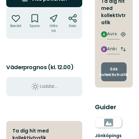
Ta dig hit
med
Åtgärder
kollektivtr
afik
Besökt
Spara
Hitta
Dela
hit
Avresa
A
Hitta
närmas
hållpla
Ankomst
B
Byt
avgång
och
Väderprognos (kl. 12.00)
ankomst
Sök
kollektivtrafik
Laddar...
Guider
Ta dig hit med
Jönköpings
kollektivtrafik