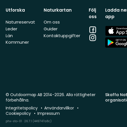
Utforska
Naturkartan
Följ
Ladda ner
oss
app
Naturreservat
Om oss
Facebook
App
Leder
Guider
Store
Län
Kontaktuppgifter
Instagram
App
Kommuner
Store
© Outdoormap AB 2014-2026. Alla rättigheter
Skaffa Natu
förbehållna.
organisat
Integritetspolicy
Användarvillkor
Cookiepolicy
Impressum
phx-sto-01 · 26.7.1 (449747a8c)