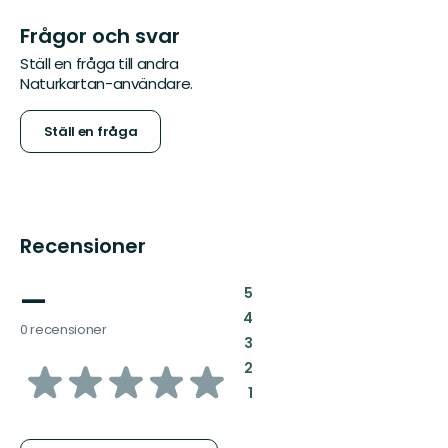
Frågor och svar
Ställ en fråga till andra
Naturkartan-användare.
Ställ en fråga
Recensioner
—
:
5
:
4
0 recensioner
:
3
av
:
2
:
1
5