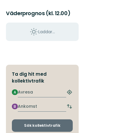
Väderprognos (kl. 12.00)
Laddar...
Ta dig hit med
kollektivtrafik
Avresa
A
Hitta
närmaste
hållplats
Ankomst
B
Byt
avgångs-
och
ankomsthållplatser
Sök kollektivtrafik