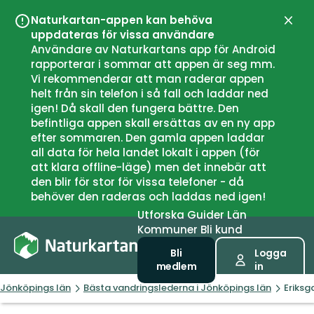
Naturkartan-appen kan behöva
Stän
uppdateras för vissa användare
Användare av Naturkartans app för Android
rapporterar i sommar att appen är seg mm.
Vi rekommenderar att man raderar appen
helt från sin telefon i så fall och laddar ned
igen! Då skall den fungera bättre. Den
befintliga appen skall ersättas av en ny app
efter sommaren. Den gamla appen laddar
all data för hela landet lokalt i appen (för
att klara offline-läge) men det innebär att
den blir för stor för vissa telefoner - då
behöver den raderas och laddas ned igen!
Utforska
Guider
Län
Kommuner
Bli kund
Bli
Logga
medlem
in
Jönköpings län
Bästa vandringslederna i Jönköpings län
Eriksg