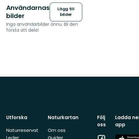
Användarnas
Lägg till
bilder
bilder
Inga användarbilder ännu. Bli den
första att dela!
Utforska
Naturkartan
Följ
Ladda ner
oss
app
Naturreservat
Om oss
Facebook
App
Leder
Guider