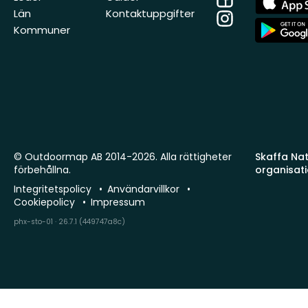
Store
Län
Kontaktuppgifter
Instagram
App
Kommuner
Store
© Outdoormap AB 2014-2026. Alla rättigheter
Skaffa Natu
förbehållna.
organisat
Integritetspolicy
Användarvillkor
Cookiepolicy
Impressum
phx-sto-01 · 26.7.1 (449747a8c)