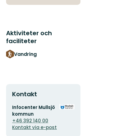
Aktiviteter och
faciliteter
Vandring
Kontakt
E-
Organisationens
Infocenter Mullsjö
postadress
logotyp
kommun
+46 392 140 00
Kontakt via e-post