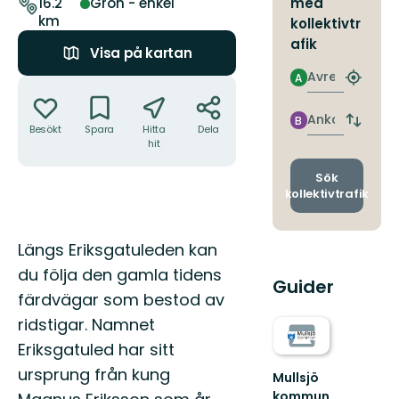
leden
med
16.2
Grön - enkel
km
kollektivtr
afik
Visa på kartan
Avresa
A
Åtgärder
Hitta
närmas
hållpla
Ankomst
B
Byt
Besökt
Spara
Hitta
Dela
avgång
hit
och
ankomst
Sök
kollektivtrafik
Beskrivning
Längs Eriksgatuleden kan
du följa den gamla tidens
Guider
färdvägar som bestod av
ridstigar. Namnet
Eriksgatuled har sitt
ursprung från kung
Mullsjö
kommun