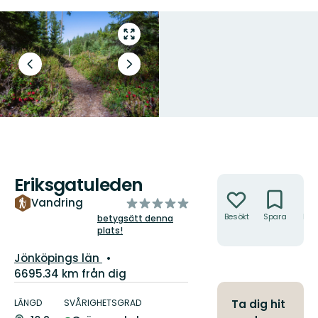
Gå
till
helskärmsläge
Föregående
Nästa
bild
bildspel
Eriksgatuleden
Åtgärder
av
Vandring
5
Besökt
Spara
Hitt
betygsätt denna
hit
plats!
stjärnor
Län:
Jönköpings län
6695.34 km från dig
Information
om
LÄNGD
SVÅRIGHETSGRAD
Ta dig hit