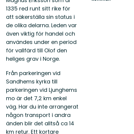
Magnus Eriksson som år
Mullsjö
1335 red runt sitt rike för
erbjuder
fantastiska
att säkerställa sin status i
möjligheter
de olika delarna. Leden var
till
f...
även viktig för handel och
användes under en period
för vallfärd till Olof den
heliges grav i Norge.
Från parkeringen vid
Sandhems kyrka till
parkeringen vid Ljunghems
mo är det 7,2 km enkel
väg. Har du inte arrangerat
någon transport i andra
änden blir det alltså ca 14
km retur. Ett kortare