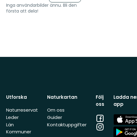
Inga användarbilder ännu. Bli den
första att dela!
Utforska
Naturkartan
Följ
Ladda ner
oss
app
Naturreservat
Om oss
Facebook
App
Leder
Guider
Store
Län
Kontaktuppgifter
Instagram
App
Kommuner
Store