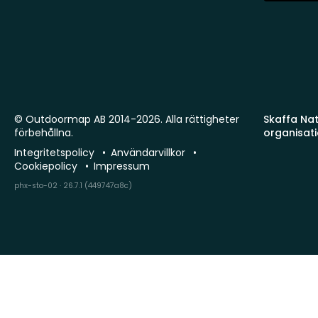
© Outdoormap AB 2014-2026. Alla rättigheter
Skaffa Natu
förbehållna.
organisat
Integritetspolicy
Användarvillkor
Cookiepolicy
Impressum
phx-sto-02 · 26.7.1 (449747a8c)