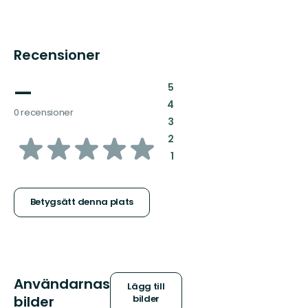
Recensioner
—
:
5
:
4
0 recensioner
:
3
av
:
2
:
1
5
stjärnor
Betygsätt denna plats
Användarnas
Lägg till
bilder
bilder