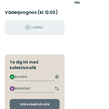
län
Väderprognos (kl. 12.00)
Laddar...
Ta dig hit med
kollektivtrafik
Avresa
A
Hitta
närmaste
hållplats
Ankomst
B
Byt
avgångs-
och
ankomsthållplatser
Sök kollektivtrafik