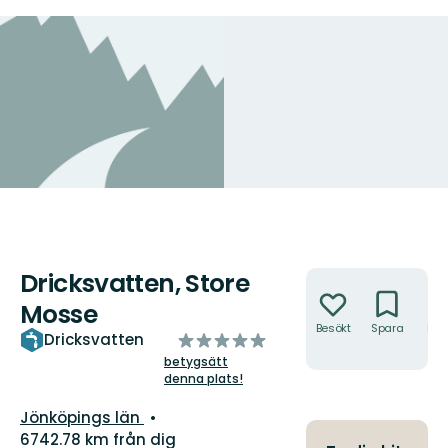
Dricksvatten, Store
Åtgärder
Mosse
Besökt
Spara
Hitt
av
Dricksvatten
hit
5
betygsätt
denna plats!
stjärnor
Län:
Jönköpings län
6742.78 km från dig