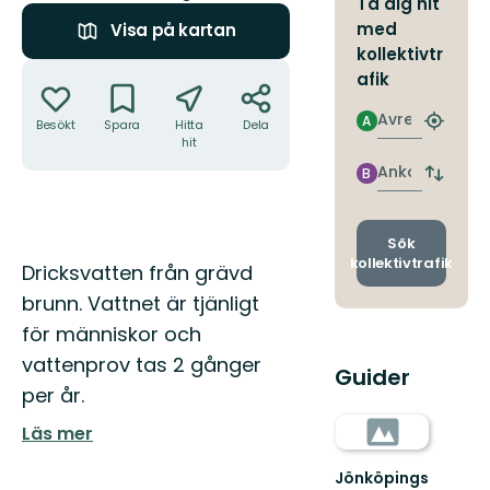
Ta dig hit
med
Visa på kartan
kollektivtr
Åtgärder
afik
Avresa
A
Besökt
Spara
Hitta
Dela
Hitta
hit
närmas
hållpla
Ankomst
B
Byt
avgång
och
ankomst
Sök
kollektivtrafik
Beskrivning
Dricksvatten från grävd
brunn. Vattnet är tjänligt
för människor och
vattenprov tas 2 gånger
Guider
per år.
Läs mer
Jönköpings