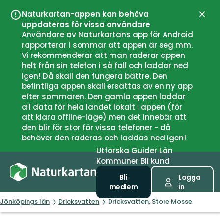
Naturkartan-appen kan behöva
Stän
uppdateras för vissa användare
Användare av Naturkartans app för Android
rapporterar i sommar att appen är seg mm.
Vi rekommenderar att man raderar appen
helt från sin telefon i så fall och laddar ned
igen! Då skall den fungera bättre. Den
befintliga appen skall ersättas av en ny app
efter sommaren. Den gamla appen laddar
all data för hela landet lokalt i appen (för
att klara offline-läge) men det innebär att
den blir för stor för vissa telefoner - då
behöver den raderas och laddas ned igen!
Utforska
Guider
Län
Kommuner
Bli kund
Bli
Logga
medlem
in
Jönköpings län
Dricksvatten
Dricksvatten, Store Mosse