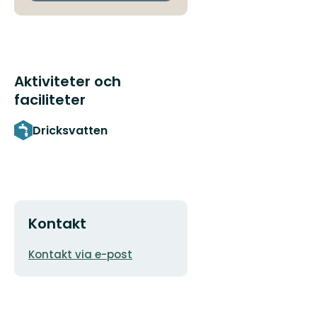
Aktiviteter och
faciliteter
Dricksvatten
Kontakt
E-
Kontakt via e-post
postadress