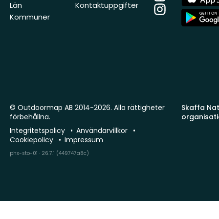
Store
Län
Kontaktuppgifter
Instagram
App
Kommuner
Store
© Outdoormap AB 2014-2026. Alla rättigheter
Skaffa Natu
förbehållna.
organisat
Integritetspolicy
Användarvillkor
Cookiepolicy
Impressum
phx-sto-01 · 26.7.1 (449747a8c)