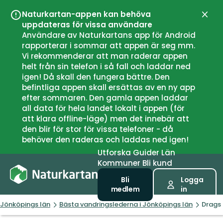
Naturkartan-appen kan behöva
Stän
uppdateras för vissa användare
Användare av Naturkartans app för Android
rapporterar i sommar att appen är seg mm.
Vi rekommenderar att man raderar appen
helt från sin telefon i så fall och laddar ned
igen! Då skall den fungera bättre. Den
befintliga appen skall ersättas av en ny app
efter sommaren. Den gamla appen laddar
all data för hela landet lokalt i appen (för
att klara offline-läge) men det innebär att
den blir för stor för vissa telefoner - då
behöver den raderas och laddas ned igen!
Utforska
Guider
Län
Kommuner
Bli kund
Bli
Logga
medlem
in
Jönköpings län
Bästa vandringslederna i Jönköpings län
Drags