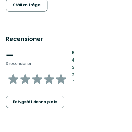
Ställ en fråga
Recensioner
—
:
5
:
4
0 recensioner
:
3
av
:
2
:
1
5
stjärnor
Betygsätt denna plats