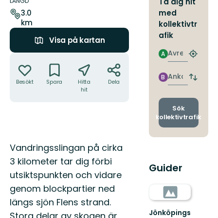
om
LÄNGD
Ta dig hit
leden
med
3.0
km
kollektivtr
afik
Visa på kartan
Avresa
A
Åtgärder
Hitta
närmas
hållpla
Ankomst
B
Byt
Besökt
Spara
Hitta
Dela
avgång
hit
och
ankomst
Sök
kollektivtrafik
Beskrivning
Vandringsslingan på cirka
3 kilometer tar dig förbi
Guider
utsiktspunkten och vidare
genom blockpartier ned
längs sjön Flens strand.
Jönköpings
Stora delar av skogen är