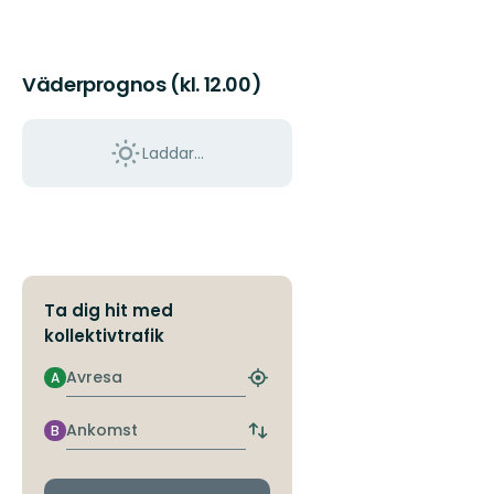
Väderprognos (kl. 12.00)
Laddar...
Ta dig hit med
kollektivtrafik
Avresa
A
Hitta
närmaste
hållplats
Ankomst
B
Byt
avgångs-
och