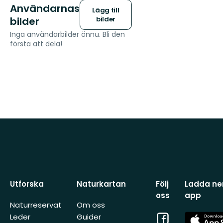
Användarnas
Lägg till
bilder
bilder
Inga användarbilder ännu. Bli den
första att dela!
Utforska
Naturkartan
Följ
Ladda ner
oss
app
Naturreservat
Om oss
Facebook
App
Leder
Guider