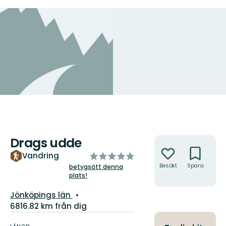
Drags udde
Åtgärder
av
Vandring
5
Besökt
Spara
Hitt
betygsätt denna
hit
plats!
stjärnor
Län:
Jönköpings län
6816.82 km från dig
Information