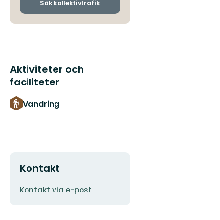
ankomsthållplatser
Sök kollektivtrafik
Aktiviteter och
faciliteter
Vandring
Kontakt
E-
Kontakt via e-post
postadress