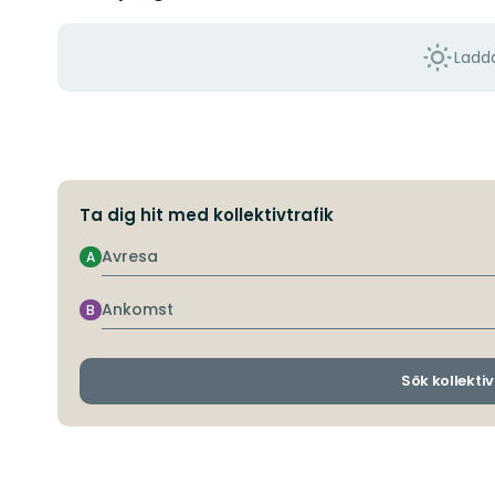
Ladda
Ta dig hit med kollektivtrafik
Avresa
A
Ankomst
B
Sök kollektiv