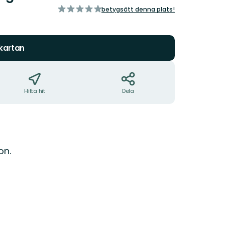
av
betygsätt denna plats!
5
stjärnor
 kartan
Hitta hit
Dela
on.