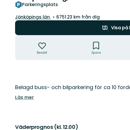
Parkeringsplats
Län:
Jönköpings län
6751.23 km från dig
Visa på
Åtgärder
Besökt
Spara
Beskrivning
Belagd buss- och bilparkering för ca 10 ford
Läs mer
Väderprognos (kl. 12.00)