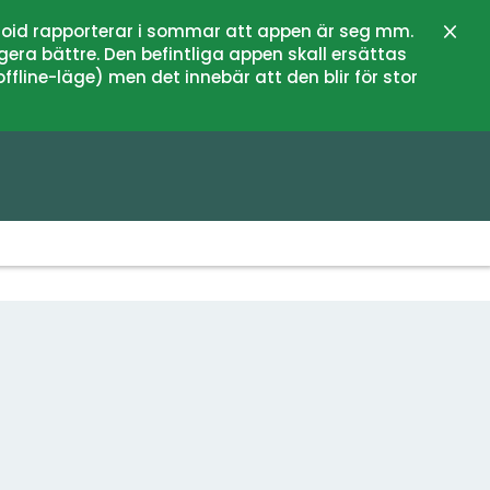
oid rapporterar i sommar att appen är seg mm.
Stän
gera bättre. Den befintliga appen skall ersättas
fline-läge) men det innebär att den blir för stor