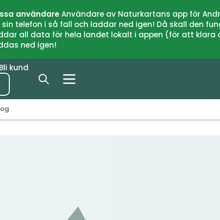
issa användare
Användare av Naturkartans app för Andr
n telefon i så fall och laddar ned igen! Då skall den fun
 all data för hela landet lokalt i appen (för att klara of
addas ned igen!
Bli kund
kog