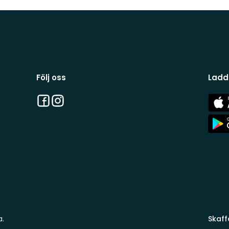
Följ oss
Ladd
Facebook
Instagram
App
Stor
App
Stor
a.
Skaff