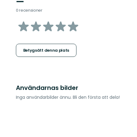
—
0 recensioner
av
5
stjärnor
Betygsätt denna plats
Användarnas bilder
Inga användarbilder ännu. Bli den första att dela!