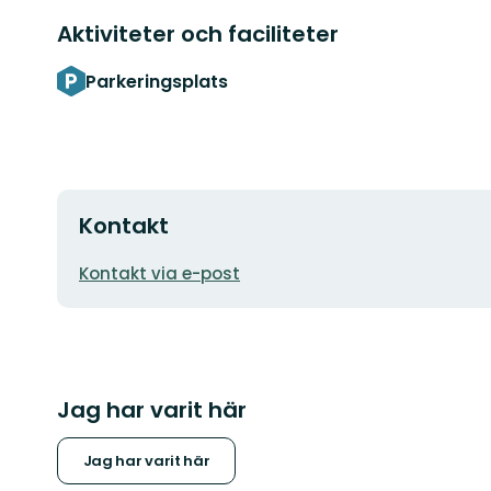
Aktiviteter och faciliteter
Parkeringsplats
Kontakt
E-
Kontakt via e-post
postadress
Jag har varit här
Jag har varit här