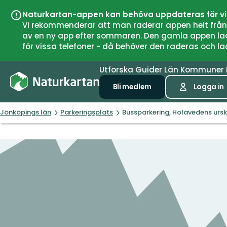
Naturkartan-appen kan behöva uppdateras för v
Vi rekommenderar att man raderar appen helt från si
av en ny app efter sommaren. Den gamla appen laddar
för vissa telefoner - då behöver den raderas och l
Utforska
Guider
Län
Kommuner
Bli medlem
Logga in
Jönköpings län
Parkeringsplats
Bussparkering, Holavedens urs