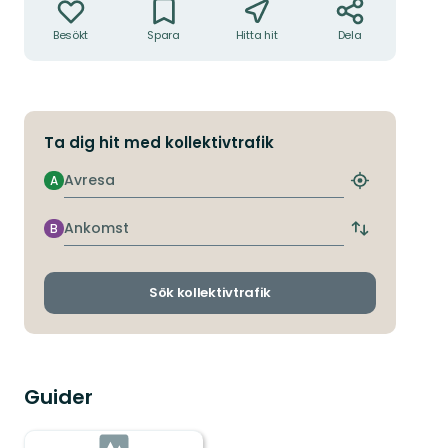
Besökt
Spara
Hitta hit
Dela
Ta dig hit med kollektivtrafik
Avresa
A
Hitta
närmaste
hållplats
Ankomst
B
Byt
avgångs-
och
ankomsthållp
Sök kollektivtrafik
Guider