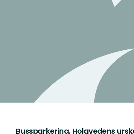
Bussparkering, Holavedens urs