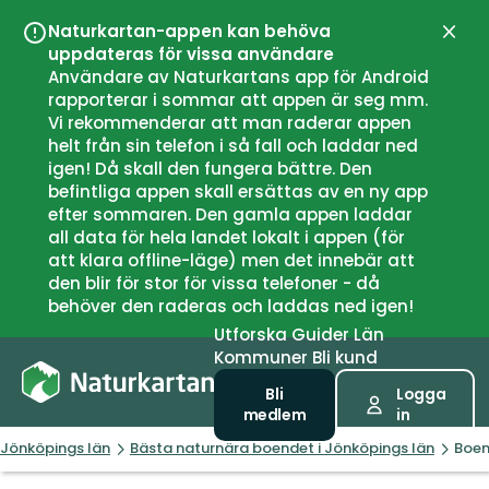
Naturkartan-appen kan behöva
Stän
uppdateras för vissa användare
Användare av Naturkartans app för Android
rapporterar i sommar att appen är seg mm.
Vi rekommenderar att man raderar appen
helt från sin telefon i så fall och laddar ned
igen! Då skall den fungera bättre. Den
befintliga appen skall ersättas av en ny app
efter sommaren. Den gamla appen laddar
all data för hela landet lokalt i appen (för
att klara offline-läge) men det innebär att
den blir för stor för vissa telefoner - då
behöver den raderas och laddas ned igen!
Utforska
Guider
Län
Kommuner
Bli kund
Bli
Logga
medlem
in
Jönköpings län
Bästa naturnära boendet i Jönköpings län
Boen