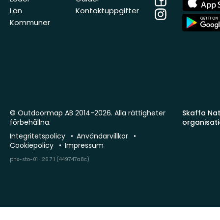
Store
Län
Kontaktuppgifter
Instagram
App
Kommuner
Store
© Outdoormap AB 2014-2026. Alla rättigheter
Skaffa Natu
förbehållna.
organisat
Integritetspolicy
Användarvillkor
Cookiepolicy
Impressum
phx-sto-01 · 26.7.1 (449747a8c)