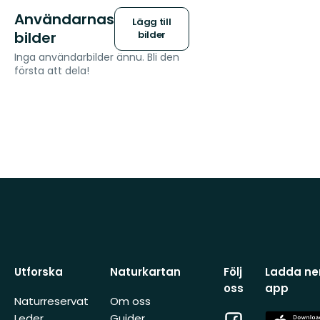
Användarnas
Lägg till
bilder
bilder
Inga användarbilder ännu. Bli den
första att dela!
Utforska
Naturkartan
Följ
Ladda ner
oss
app
Naturreservat
Om oss
Facebook
App
Leder
Guider