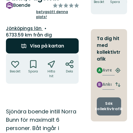
Besökt
Spara
Hitt
av
Boende
hit
5
betygsätt denna
plats!
stjärnor
Län:
Jönköpings län
6733.59 km från dig
Ta dig hit
med
Visa på kartan
kollektivtr
Åtgärder
afik
Avresa
A
Besökt
Spara
Hitta
Dela
Hitta
hit
närmas
hållpla
Ankomst
B
Byt
avgång
och
ankomst
Sök
kollektivtrafik
Beskrivning
Sjönära boende intill Norra
Bunn för maximalt 6
personer. Båt ingår i