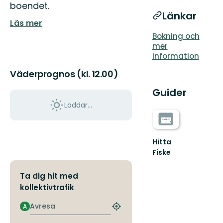
boendet.
Länkar
Läs mer
Bokning och
mer
information
Väderprognos (kl. 12.00)
Guider
Laddar...
Hitta
Fiske
Ta dig hit med
kollektivtrafik
Avresa
A
Hitta
närmaste