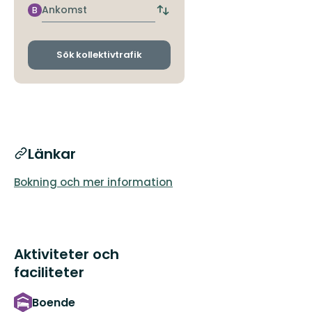
hållplats
Ankomst
B
Byt
avgångs-
och
ankomsthållplatser
Sök kollektivtrafik
Länkar
Bokning och mer information
Aktiviteter och
faciliteter
Boende