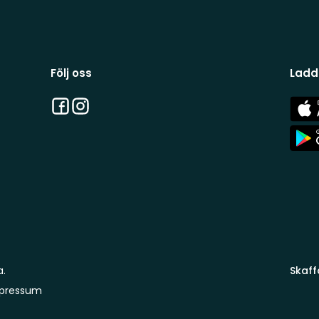
Följ oss
Ladd
Facebook
Instagram
App
Stor
App
Stor
a.
Skaff
pressum