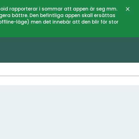
oid rapporterar i sommar att appen är seg mm.
Stän
gera bättre. Den befintliga appen skall ersättas
fline-läge) men det innebär att den blir för stor