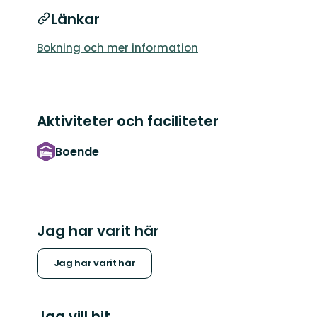
Länkar
Bokning och mer information
Aktiviteter och faciliteter
Boende
Jag har varit här
Jag har varit här
Jag vill hit