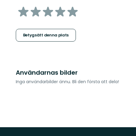
av
5
stjärnor
Betygsätt denna plats
Användarnas bilder
Inga användarbilder ännu. Bli den första att dela!