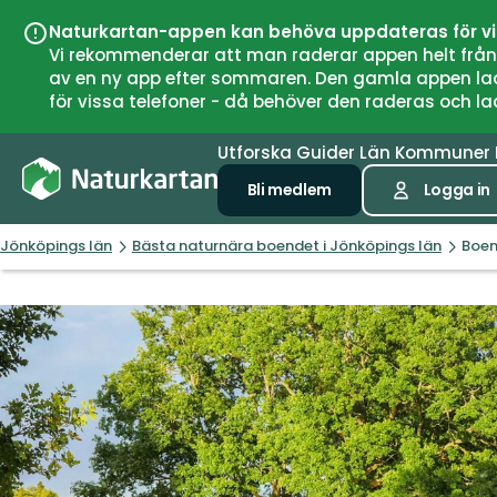
Naturkartan-appen kan behöva uppdateras för v
Vi rekommenderar att man raderar appen helt från si
av en ny app efter sommaren. Den gamla appen laddar
för vissa telefoner - då behöver den raderas och l
Utforska
Guider
Län
Kommuner
Bli medlem
Logga in
Jönköpings län
Bästa naturnära boendet i Jönköpings län
Boen