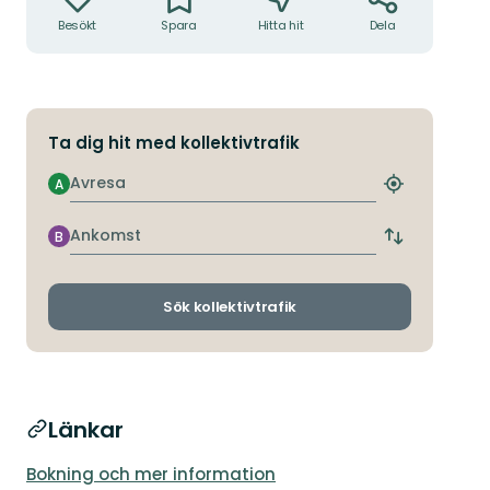
Besökt
Spara
Hitta hit
Dela
Ta dig hit med kollektivtrafik
Avresa
A
Hitta
närmaste
hållplats
Ankomst
B
Byt
avgångs-
och
ankomsthållp
Sök kollektivtrafik
Länkar
Bokning och mer information