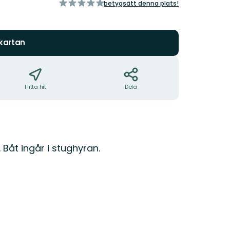
av
betygsätt denna plats!
5
stjärnor
 kartan
Hitta hit
Dela
Båt ingår i stughyran.