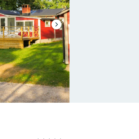
Nästa
bildspel