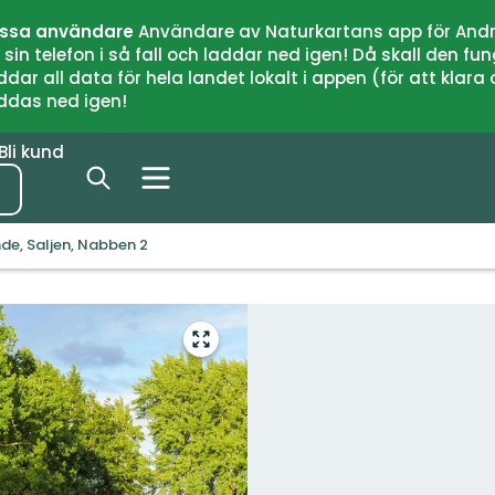
issa användare
Användare av Naturkartans app för Andr
n telefon i så fall och laddar ned igen! Då skall den fun
 all data för hela landet lokalt i appen (för att klara of
addas ned igen!
Bli kund
de, Saljen, Nabben 2
Gå
till
helskärmsläge