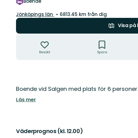
Boende
Län:
Jönköpings län
6813.45 km från dig
Visa på
Åtgärder
Besökt
Spara
Beskrivning
Boende vid Salgen med plats för 6 personer. 
Läs mer
Väderprognos (kl. 12.00)