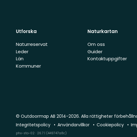
Utforska
Naturkartan
Naturreservat
Om oss
Leder
Guider
Län
Kontaktuppgifter
Kommuner
© Outdoormap AB 2014-2026. Alla rättigheter förbehålln
Integritetspolicy
Användarvillkor
Cookiepolicy
Im
phx-sto-02 · 26.7.1 (449747a8c)