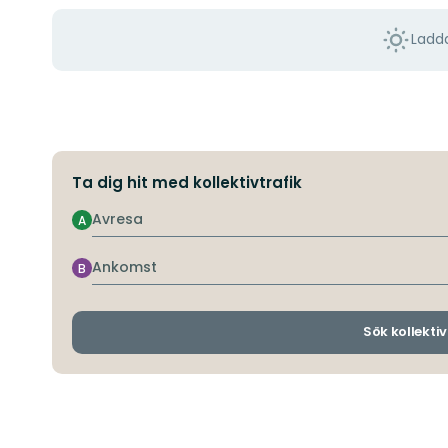
Ladda
Ta dig hit med kollektivtrafik
Avresa
A
Ankomst
B
Sök kollektiv