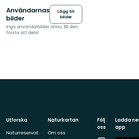
Användarnas
Lägg till
bilder
bilder
Inga användarbilder ännu. Bli den
första att dela!
Utforska
Naturkartan
Följ
Ladda ner
oss
app
Naturreservat
Om oss