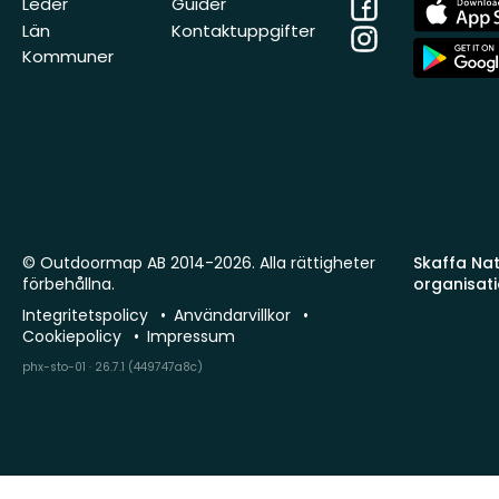
Facebook
App
Leder
Guider
Store
Län
Kontaktuppgifter
Instagram
App
Kommuner
Store
© Outdoormap AB 2014-2026. Alla rättigheter
Skaffa Natu
förbehållna.
organisat
Integritetspolicy
Användarvillkor
Cookiepolicy
Impressum
phx-sto-01 · 26.7.1 (449747a8c)