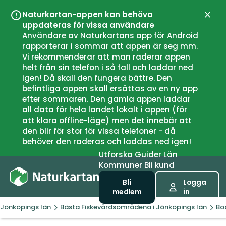
Naturkartan-appen kan behöva
Stän
uppdateras för vissa användare
Användare av Naturkartans app för Android
rapporterar i sommar att appen är seg mm.
Vi rekommenderar att man raderar appen
helt från sin telefon i så fall och laddar ned
igen! Då skall den fungera bättre. Den
befintliga appen skall ersättas av en ny app
efter sommaren. Den gamla appen laddar
all data för hela landet lokalt i appen (för
att klara offline-läge) men det innebär att
den blir för stor för vissa telefoner - då
behöver den raderas och laddas ned igen!
Utforska
Guider
Län
Kommuner
Bli kund
Bli
Logga
medlem
in
Jönköpings län
Bästa Fiskevårdsområdena i Jönköpings län
Bo