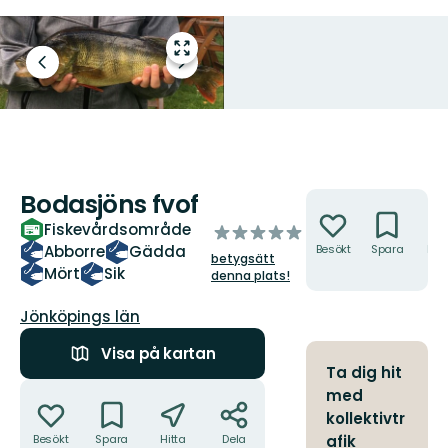
Gå
Föregående
Nästa
till
bild
bildspel
helskärmsläge
Bodasjöns fvof
Åtgärder
Fiskevårdsområde
av
Abborre
Gädda
Besökt
Spara
Hitt
5
betygsätt
hit
stjärnor
Mört
Sik
denna plats!
Län:
Jönköpings län
Visa på kartan
Ta dig hit
Åtgärder
med
kollektivtr
Besökt
Spara
Hitta
Dela
afik