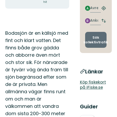
hit
Avresa
A
Hitta
närmas
hållpla
Ankomst
B
Byt
avgång
Beskrivning
och
Bodasjön är en källsjö med
ankomst
Sök
fint och klart vatten. Det
kollektivtrafik
finns både grov gädda
och abborre även mört
och stor sik. För närvarade
är tyvärr väg ända fram till
Länkar
sjön begränsad efter som
Köp fiskekort
de är privata. Men
på iFiske.se
allmänna vägar finns runt
om och man är
välkommen att vandra
Guider
dom sista 200-300 meter