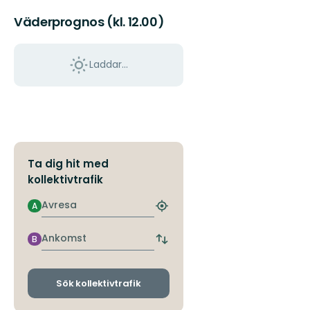
Väderprognos (kl. 12.00)
Laddar...
Ta dig hit med
kollektivtrafik
Avresa
A
Hitta
närmaste
hållplats
Ankomst
B
Byt
avgångs-
och
ankomsthållplatser
Sök kollektivtrafik