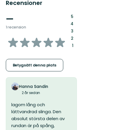
Recensioner
—
:
5
:
4
1 recension
:
3
av
:
2
:
1
5
stjärnor
Betygsätt denna plats
Hanna Sandin
2 år sedan
lagom lång och
lättvandrad slinga. Den
absolut största delen av
rundan är på spång,