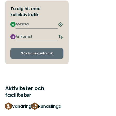
Ta dig hit med
kollektivtrafik
Avresa
A
Hitta
närmaste
hållplats
Ankomst
B
Byt
avgångs-
och
ankomsthållplatser
Sök kollektivtrafik
Aktiviteter och
faciliteter
Vandring
Rundslinga