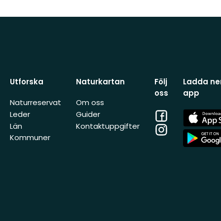
Utforska
Naturkartan
Följ
Ladda ner
oss
app
Naturreservat
Om oss
Facebook
App
Leder
Guider
Store
Län
Kontaktuppgifter
Instagram
App
Kommuner
Store