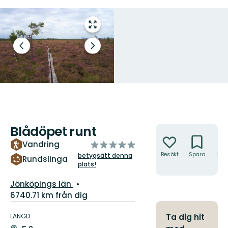
Gå
till
helskärmsläge
Föregående
Nästa
bild
bildspel
Blådöpet runt
Åtgärder
av
Vandring
5
Besökt
Spara
Hitt
betygsätt denna
Rundslinga
hit
plats!
stjärnor
Län:
Jönköpings län
6740.71 km från dig
Information
om
LÄNGD
Ta dig hit
leden