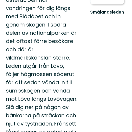
vandringen för dig längs
Smålandsleden
med Blådöpet och in
Upplev
Smålands
genom skogen. I södra
omväxlande
delen av nationalparken är
natur
och
det oftast färre besökare
rika
och där är
kultu...
vildmarkskänslan större.
Leden utgår från Lövö,
följer högmossen söderut
för att sedan vända in till
sumpskogen och vända
mot Lövö längs Lövövägen.
Slå dig ner på någon av
bänkarna på sträckan och
njut av tystnaden. Frånsett
fågelkonserten naturligtvis,