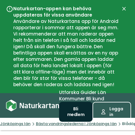
Naturkartan-appen kan behöva
Stän
uppdateras för vissa användare
Användare av Naturkartans app för Android
rapporterar i sommar att appen är seg mm.
Vi rekommenderar att man raderar appen
helt från sin telefon i så fall och laddar ned
igen! Då skall den fungera bättre. Den
befintliga appen skall ersättas av en ny app
efter sommaren. Den gamla appen laddar
all data för hela landet lokalt i appen (för
att klara offline-läge) men det innebär att
den blir för stor för vissa telefoner - då
behöver den raderas och laddas ned igen!
Utforska
Guider
Län
Kommuner
Bli kund
Bli
Logga
medlem
in
Jönköpings län
Bästa vandringslederna i Jönköpings län
Blådöp