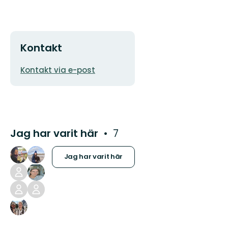
Kontakt
E-
Kontakt via e-post
postadress
Jag har varit här
7
Jag har varit här