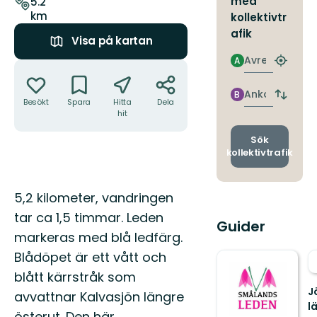
med
5.2
km
kollektivtr
afik
Visa på kartan
Avresa
A
Åtgärder
Hitta
närmas
hållpla
Ankomst
B
Byt
Besökt
Spara
Hitta
Dela
avgång
hit
och
ankomst
Sök
kollektivtrafik
Beskrivning
5,2 kilometer, vandringen
tar ca 1,5 timmar. Leden
Guider
markeras med blå ledfärg.
Blådöpet är ett vått och
blått kärrstråk som
J
avvattnar Kalvasjön längre
l
österut. Den här