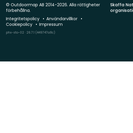
© Outdoormap AB 2014-2026. Alla rättigheter
Skaffa Natu
förbehållna.
organisat
Integritetspolicy
Användarvillkor
Cookiepolicy
Impressum
phx-sto-02 · 26.7.1 (449747a8c)