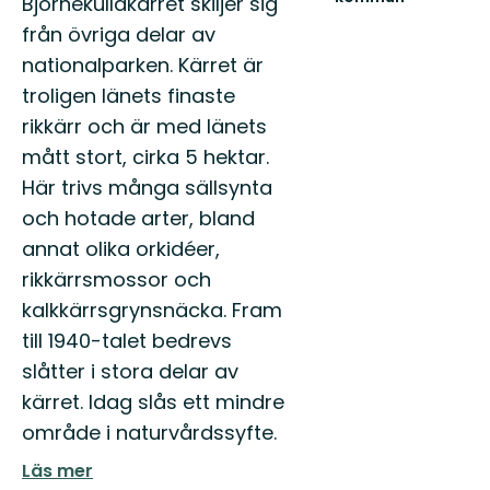
Björnekullakärret skiljer sig
Sveriges
från övriga delar av
Friluftskommun
2023
nationalparken. Kärret är
och
troligen länets finaste
Årets
Kulturko...
rikkärr och är med länets
mått stort, cirka 5 hektar.
Här trivs många sällsynta
och hotade arter, bland
annat olika orkidéer,
rikkärrsmossor och
kalkkärrsgrynsnäcka. Fram
till 1940-talet bedrevs
slåtter i stora delar av
kärret. Idag slås ett mindre
område i naturvårdssyfte.
Läs mer