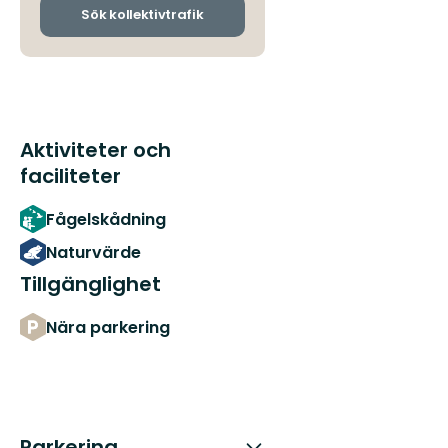
ankomsthållplatser
Sök kollektivtrafik
Aktiviteter och
faciliteter
Fågelskådning
Naturvärde
Tillgänglighet
Nära parkering
Parkering