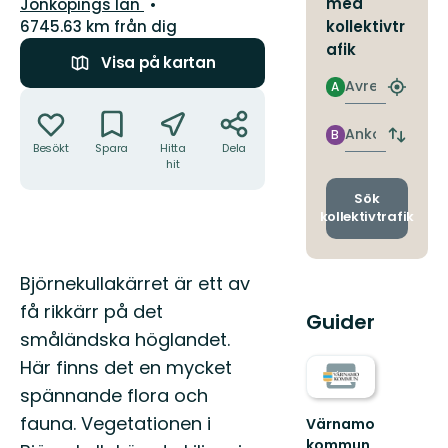
Län:
med
Jönköpings län
6745.63 km från dig
kollektivtr
afik
Visa på kartan
Avresa
A
Hitta
Åtgärder
närmas
hållpla
Ankomst
B
Byt
Besökt
Spara
Hitta
Dela
avgång
hit
och
ankomst
Sök
kollektivtrafik
Beskrivning
Björnekullakärret är ett av
få rikkärr på det
Guider
småländska höglandet.
Här finns det en mycket
spännande flora och
fauna. Vegetationen i
Värnamo
kommun