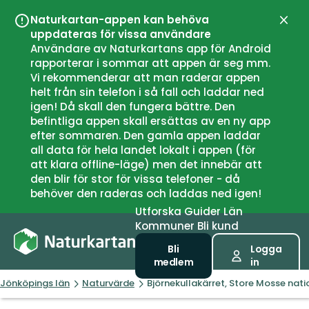
Naturkartan-appen kan behöva
Stän
uppdateras för vissa användare
Användare av Naturkartans app för Android
rapporterar i sommar att appen är seg mm.
Vi rekommenderar att man raderar appen
helt från sin telefon i så fall och laddar ned
igen! Då skall den fungera bättre. Den
befintliga appen skall ersättas av en ny app
efter sommaren. Den gamla appen laddar
all data för hela landet lokalt i appen (för
att klara offline-läge) men det innebär att
den blir för stor för vissa telefoner - då
behöver den raderas och laddas ned igen!
Utforska
Guider
Län
Kommuner
Bli kund
Bli
Logga
medlem
in
Jönköpings län
Naturvärde
Björnekullakärret, Store Mosse nat