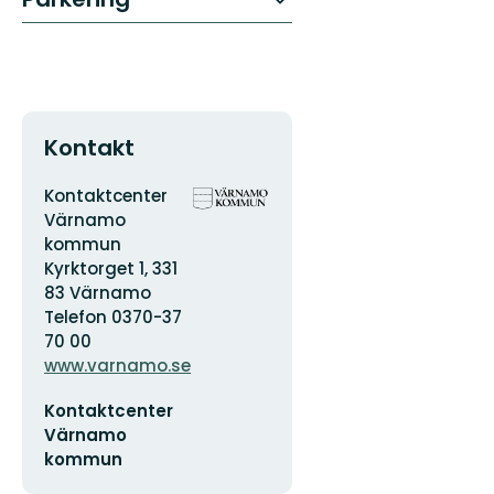
Kontakt
Adress
Organisationens
Kontaktcenter
logotyp
Värnamo
kommun
Kyrktorget 1, 331
83 Värnamo
Telefon 0370-37
70 00
www.varnamo.se
E-
Kontaktcenter
postadress
Värnamo
kommun