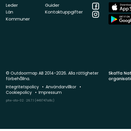
Facebook
App
Leder
Guider
Store
Län
Kontaktuppgifter
Instagram
App
Kommuner
Store
© Outdoormap AB 2014-2026. Alla rättigheter
Skaffa Natu
förbehållna.
organisat
Integritetspolicy
Användarvillkor
Cookiepolicy
Impressum
phx-sto-02 · 26.7.1 (449747a8c)