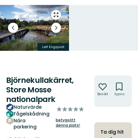
Gå
till
helskärmsläge
Föregående
Nästa
bild
bildspel
Leif Engquist
Leif Engquist
Björnekullakärret,
Åtgärder
Store Mosse
Besökt
Spara
Hitt
nationalpark
hit
Naturvärde
av
Fågelskådning
5
Nära
betygsätt
stjärnor
denna plats!
parkering
Ta dig hit