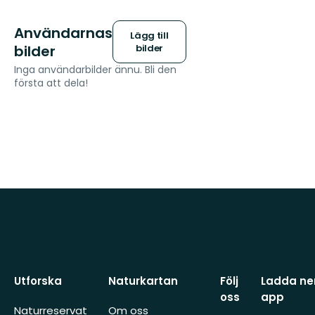
Användarnas
Lägg till
bilder
bilder
Inga användarbilder ännu. Bli den
första att dela!
Utforska
Naturkartan
Följ
Ladda ner
oss
app
Naturreservat
Om oss