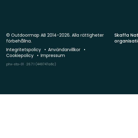
© Outdoormap AB 2014-2026. Alla rättigheter
Skaffa Natu
förbehållna.
organisat
Integritetspolicy
Användarvillkor
Cookiepolicy
Impressum
phx-sto-01 · 26.7.1 (449747a8c)