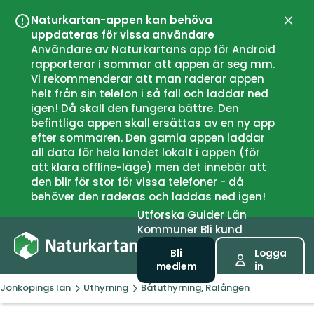
Naturkartan-appen kan behöva
Stän
uppdateras för vissa användare
Användare av Naturkartans app för Android
rapporterar i sommar att appen är seg mm.
Vi rekommenderar att man raderar appen
helt från sin telefon i så fall och laddar ned
igen! Då skall den fungera bättre. Den
befintliga appen skall ersättas av en ny app
efter sommaren. Den gamla appen laddar
all data för hela landet lokalt i appen (för
att klara offline-läge) men det innebär att
den blir för stor för vissa telefoner - då
behöver den raderas och laddas ned igen!
Utforska
Guider
Län
Kommuner
Bli kund
Bli
Logga
medlem
in
Jönköpings län
Uthyrning
Båtuthyrning, Ralången