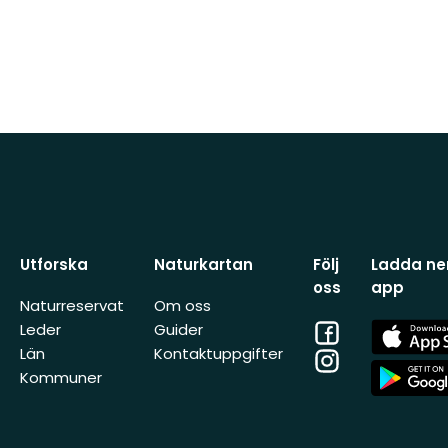
Utforska
Naturkartan
Följ
Ladda ner
oss
app
Naturreservat
Om oss
Facebook
App
Leder
Guider
Store
Län
Kontaktuppgifter
Instagram
App
Kommuner
Store