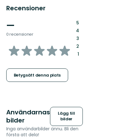
Recensioner
—
:
5
:
4
0 recensioner
:
3
av
:
2
:
1
5
stjärnor
Betygsätt denna plats
Användarnas
Lägg till
bilder
bilder
Inga användarbilder ännu. Bli den
första att dela!