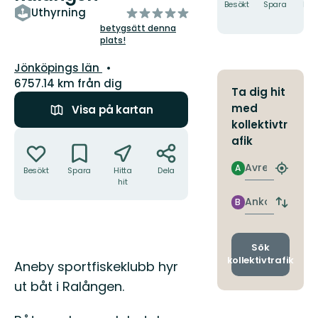
Besökt
Spara
Hitt
av
Uthyrning
hit
5
betygsätt denna
plats!
stjärnor
Län:
Jönköpings län
6757.14 km från dig
Ta dig hit
med
Visa på kartan
kollektivtr
Åtgärder
afik
Avresa
A
Besökt
Spara
Hitta
Dela
Hitta
hit
närmas
hållpla
Ankomst
B
Byt
avgång
och
ankomst
Sök
kollektivtrafik
Beskrivning
Aneby sportfiskeklubb hyr
ut båt i Ralången.