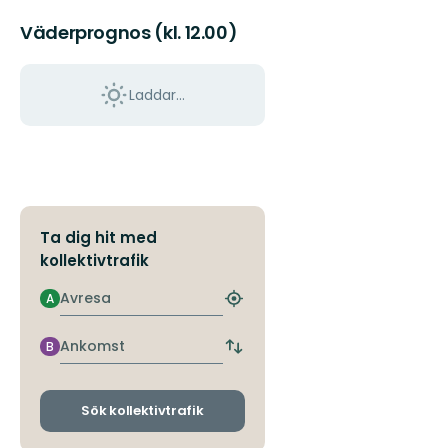
Väderprognos (kl. 12.00)
Laddar...
Ta dig hit med
kollektivtrafik
Avresa
A
Hitta
närmaste
hållplats
Ankomst
B
Byt
avgångs-
och
ankomsthållplatser
Sök kollektivtrafik