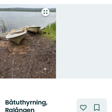
Gå
till
helskärmsläge
Båtuthyrning,
Åtgärder
Ralången