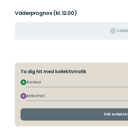
Väderprognos (kl. 12.00)
Ladda
Ta dig hit med kollektivtrafik
Avresa
A
Ankomst
B
Sök kollektiv