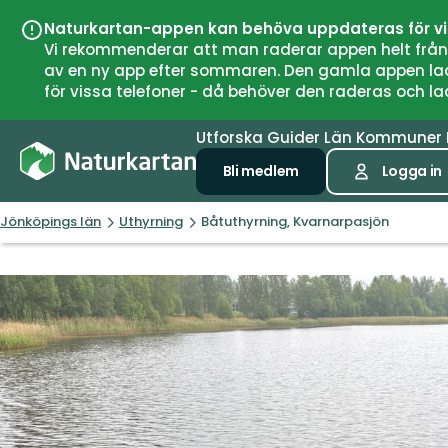
Naturkartan-appen kan behöva uppdateras för v
Vi rekommenderar att man raderar appen helt från si
av en ny app efter sommaren. Den gamla appen laddar
för vissa telefoner - då behöver den raderas och l
Utforska
Guider
Län
Kommuner
Bli medlem
Logga in
Jönköpings län
Uthyrning
Båtuthyrning, Kvarnarpasjön