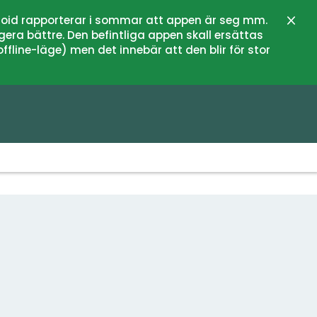
oid rapporterar i sommar att appen är seg mm.
Stän
gera bättre. Den befintliga appen skall ersättas
fline-läge) men det innebär att den blir för stor