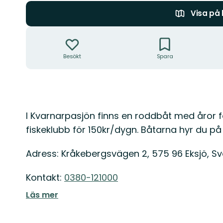
Visa på
Åtgärder
Besökt
Spara
Beskrivning
I Kvarnarpasjön finns en roddbåt med åror fö
fiskeklubb för 150kr/dygn. Båtarna hyr du på 
Adress: Kråkebergsvägen 2, 575 96 Eksjö, Sv
Kontakt:
0380-121000
Läs mer