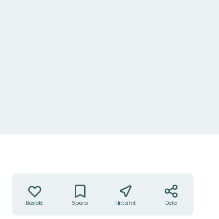
Åtgärder
Besökt
Spara
Hitta hit
Dela