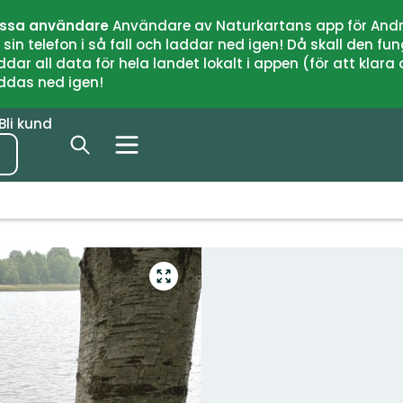
issa användare
Användare av Naturkartans app för Andr
n telefon i så fall och laddar ned igen! Då skall den fun
 all data för hela landet lokalt i appen (för att klara of
addas ned igen!
Bli kund
Gå
till
helskärmsläge