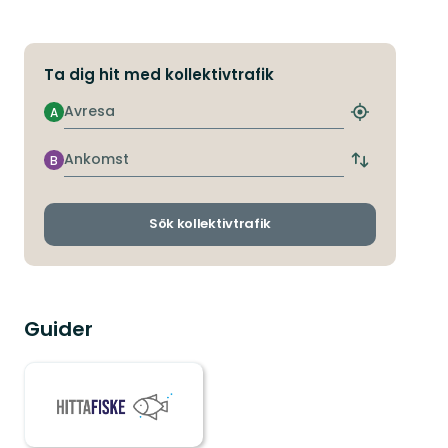
Ta dig hit med kollektivtrafik
Avresa
A
Hitta
närmaste
hållplats
Ankomst
B
Byt
avgångs-
och
ankomsthållp
Sök kollektivtrafik
Guider