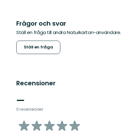
Frågor och svar
Ställ en fråga till andra Naturkartan-användare.
Ställ en fråga
Recensioner
—
0 recensioner
av
5