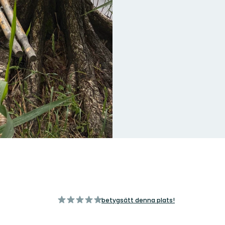
av
betygsätt denna plats!
5
stjärnor