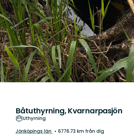
Båtuthyrning, Kvarnarpasjön
Uthyrning
Län:
Jönköpings län
6776.73 km från dig