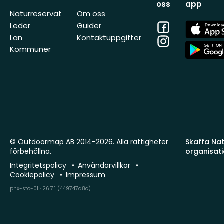
oss
app
Naturreservat
Om oss
Facebook
App
Leder
Guider
Store
Län
Kontaktuppgifter
Instagram
App
Kommuner
Store
© Outdoormap AB 2014-2026. Alla rättigheter
Skaffa Natu
förbehållna.
organisat
Integritetspolicy
Användarvillkor
Cookiepolicy
Impressum
phx-sto-01 · 26.7.1 (449747a8c)