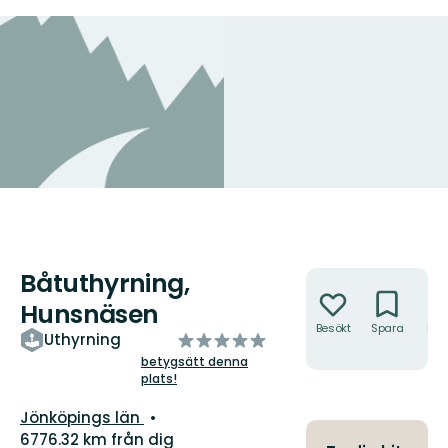
Båtuthyrning,
Åtgärder
Hunsnäsen
Besökt
Spara
Hitt
av
Uthyrning
hit
5
betygsätt denna
plats!
stjärnor
Län:
Jönköpings län
6776.32 km från dig