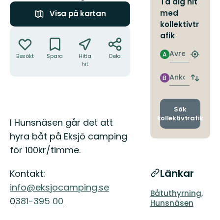
Ta dig hit
med
Visa på kartan
kollektivtr
Åtgärder
afik
Avresa
A
Besökt
Spara
Hitta
Dela
Hitta
hit
närmas
hållpla
Ankomst
B
Byt
avgång
och
ankomst
Sök
kollektivtrafik
Beskrivning
I Hunsnäsen går det att
hyra båt på Eksjö camping
för 100kr/timme.
Länkar
Kontakt:
info@eksjocamping.se
Båtuthyrning,
0
381-395 00
Hunsnäsen