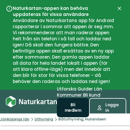
Naturkartan-appen kan behöva
Stän
uppdateras för vissa användare
Användare av Naturkartans app för Android
rapporterar i sommar att appen är seg mm.
Vi rekommenderar att man raderar appen
helt från sin telefon i så fall och laddar ned
igen! Då skall den fungera bättre. Den
befintliga appen skall ersättas av en ny app
efter sommaren. Den gamla appen laddar
all data för hela landet lokalt i appen (för
att klara offline-läge) men det innebär att
den blir för stor för vissa telefoner - då
behöver den raderas och laddas ned igen!
Utforska
Guider
Län
Kommuner
Bli kund
Bli
Logga
medlem
in
Jönköpings län
Uthyrning
Båtuthyrning, Hunsnäsen