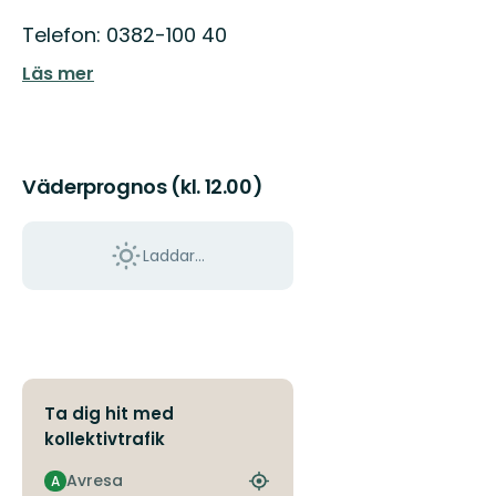
Telefon: 0382-100 40
Läs mer
Väderprognos (kl. 12.00)
Laddar...
Ta dig hit med
kollektivtrafik
Avresa
A
Hitta