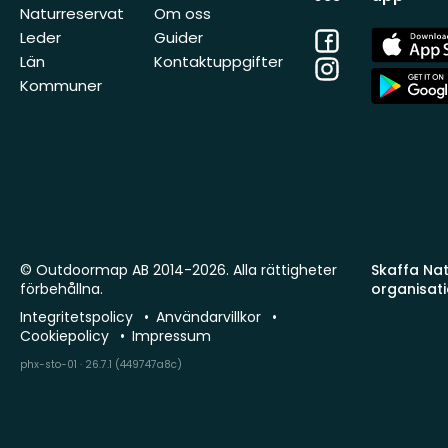
Naturreservat
Om oss
Facebook
App
Leder
Guider
Store
Län
Kontaktuppgifter
Instagram
App
Kommuner
Store
© Outdoormap AB 2014-2026. Alla rättigheter
Skaffa Natu
förbehållna.
organisat
Integritetspolicy
Användarvillkor
Cookiepolicy
Impressum
phx-sto-01 · 26.7.1 (449747a8c)