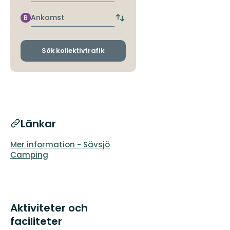
närmaste
hållplats
Ankomst
B
Byt
avgångs-
och
ankomsthållplatser
Sök kollektivtrafik
Länkar
Mer information - Sävsjö
Camping
Aktiviteter och
faciliteter