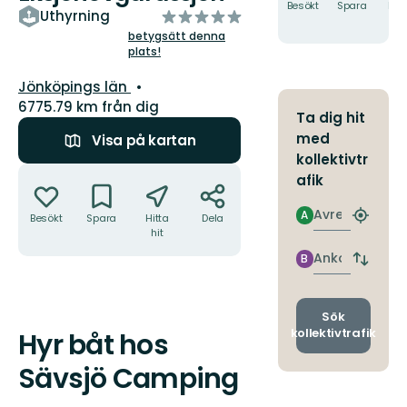
Besökt
Spara
Hitt
av
Uthyrning
hit
5
betygsätt denna
plats!
stjärnor
Län:
Jönköpings län
6775.79 km från dig
Ta dig hit
med
Visa på kartan
kollektivtr
Åtgärder
afik
Avresa
A
Besökt
Spara
Hitta
Dela
Hitta
hit
närmas
hållpla
Ankomst
B
Byt
avgång
och
ankomst
Sök
kollektivtrafik
Hyr båt hos
Beskrivning
Sävsjö Camping