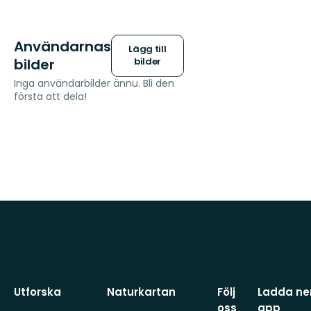
Användarnas
Lägg till
bilder
bilder
Inga användarbilder ännu. Bli den
första att dela!
Utforska
Naturkartan
Följ
Ladda ner
oss
app