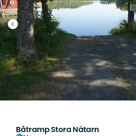
Föregående
bild
Båtramp Stora Nätarn