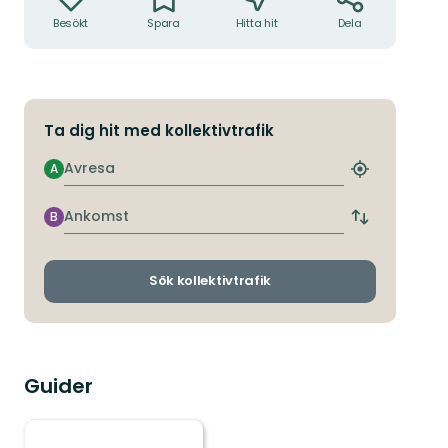
Besökt
Spara
Hitta hit
Dela
Ta dig hit med kollektivtrafik
Avresa
A
Hitta
närmaste
hållplats
Ankomst
B
Byt
avgångs-
och
ankomsthållp
Sök kollektivtrafik
Guider