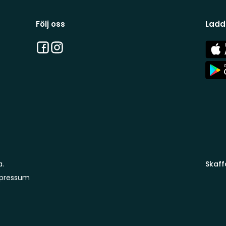
Följ oss
Ladd
Facebook
Instagram
App
Stor
App
Stor
a.
Skaff
pressum