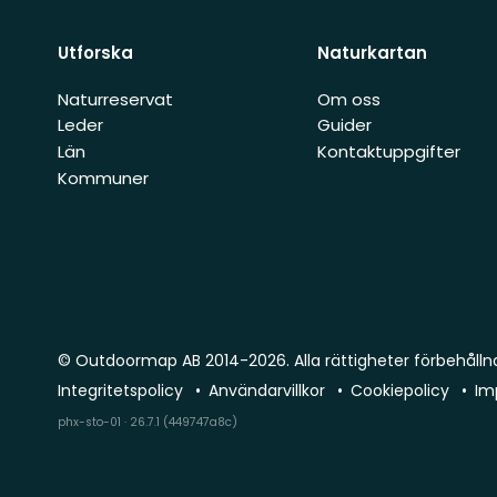
Utforska
Naturkartan
Naturreservat
Om oss
Leder
Guider
Län
Kontaktuppgifter
Kommuner
© Outdoormap AB 2014-2026. Alla rättigheter förbehålln
Integritetspolicy
Användarvillkor
Cookiepolicy
Im
phx-sto-01 · 26.7.1 (449747a8c)