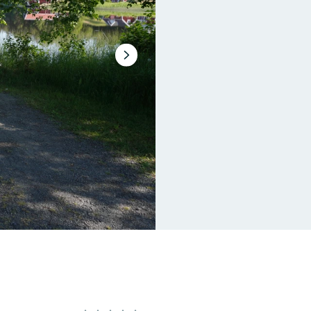
Nästa
bildspel