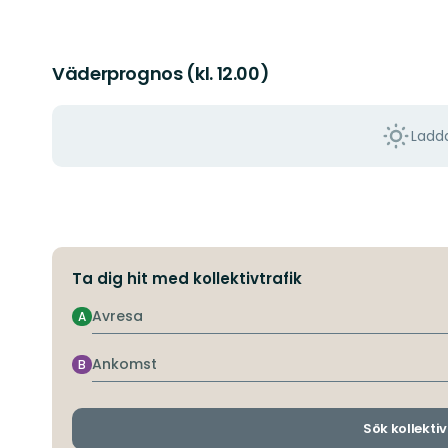
Väderprognos (kl. 12.00)
Ladda
Ta dig hit med kollektivtrafik
Avresa
A
Ankomst
B
Sök kollektiv