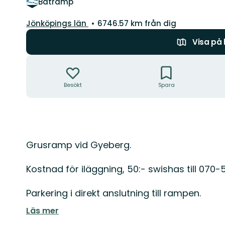
Båtramp
Län:
Jönköpings län
6746.57 km från dig
Visa på
Åtgärder
Besökt
Spara
Beskrivning
Grusramp vid Gyeberg.
Kostnad för iläggning, 50:- swishas till 070-
Parkering i direkt anslutning till rampen.
Läs mer