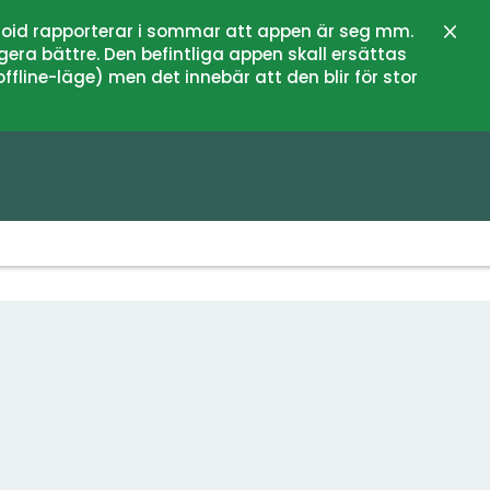
oid rapporterar i sommar att appen är seg mm.
Stän
gera bättre. Den befintliga appen skall ersättas
fline-läge) men det innebär att den blir för stor