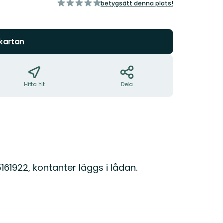
av
betygsätt denna plats!
5
stjärnor
 kartan
Hitta hit
Dela
5161922, kontanter läggs i lådan.