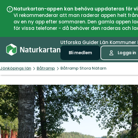
Naturkartan-appen kan behöva uppdateras för v
Vi rekommenderar att man raderar appen helt från si
av en ny app efter sommaren. Den gamla appen laddar
för vissa telefoner - då behöver den raderas och l
Utforska
Guider
Län
Kommuner
Bli medlem
Logga in
Jönköpings län
Båtramp
Båtramp Stora Nätarn