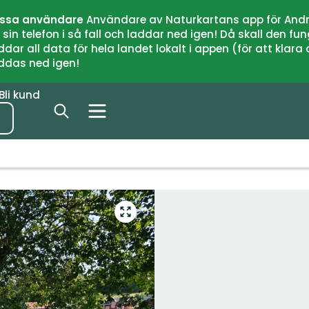
issa användare
Användare av Naturkartans app för Andr
n telefon i så fall och laddar ned igen! Då skall den fun
 all data för hela landet lokalt i appen (för att klara of
addas ned igen!
Bli kund
Gå
till
helskärmsläge