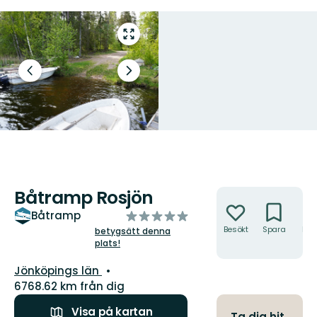
Gå
till
helskärmsläge
Föregående
Nästa
bild
bildspel
Båtramp Rosjön
Åtgärder
av
Båtramp
5
Besökt
Spara
Hitt
betygsätt denna
hit
plats!
stjärnor
Län:
Jönköpings län
6768.62 km från dig
Visa på kartan
Ta dig hit