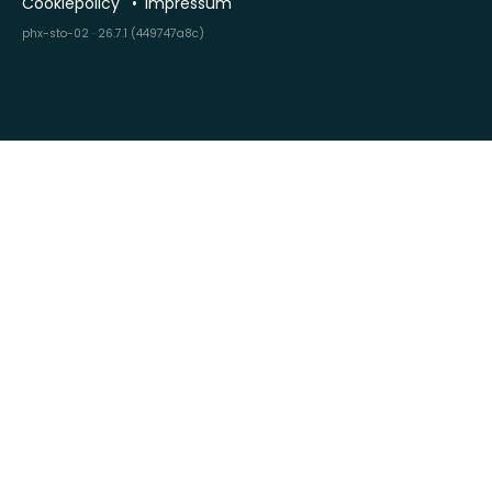
Cookiepolicy
Impressum
phx-sto-02 · 26.7.1 (449747a8c)