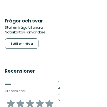
Frågor och svar
Ställ en fråga till andra
Naturkartan-användare.
Ställ en fråga
Recensioner
—
:
5
:
4
0 recensioner
:
3
av
:
2
:
1