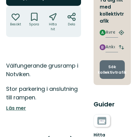
med
Åtgärder
kollektivtr
afik
Besökt
Spara
Hitta
Dela
hit
Avresa
A
Hitta
närmas
hållpla
Ankomst
B
Byt
avgång
och
Beskrivning
Välfungerande grusramp i
ankomst
Sök
kollektivtrafik
Notviken.
Stor parkering i anslutning
till rampen.
Guider
Läs mer
Hitta