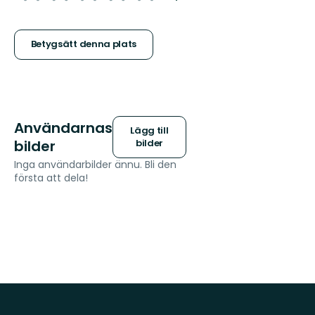
5
stjärnor
Betygsätt denna plats
Användarnas
Lägg till
bilder
bilder
Inga användarbilder ännu. Bli den
första att dela!