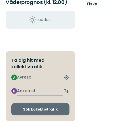
Väderprognos (kl. 12.00)
Fiske
Laddar...
Ta dig hit med
kollektivtrafik
Avresa
A
Hitta
närmaste
hållplats
Ankomst
B
Byt
avgångs-
och
ankomsthållplatser
Sök kollektivtrafik