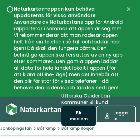
Naturkartan-appen kan behöva
Stän
uppdateras för vissa användare
Användare av Naturkartans app för Android
rapporterar i sommar att appen är seg mm.
Vi rekommenderar att man raderar appen
helt från sin telefon i så fall och laddar ned
igen! Då skall den fungera bättre. Den
befintliga appen skall ersättas av en ny app
efter sommaren. Den gamla appen laddar
all data för hela landet lokalt i appen (för
att klara offline-läge) men det innebär att
den blir för stor för vissa telefoner - då
behöver den raderas och laddas ned igen!
Utforska
Guider
Län
Kommuner
Bli kund
Bli
Logga
medlem
in
Jönköpings län
Båtramp
Båtramp Rosjön