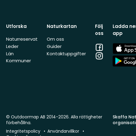
Utforska
Naturkartan
Följ
Ladda ner
oss
app
Naturreservat
Om oss
Facebook
App
Leder
Guider
Store
Län
Kontaktuppgifter
Instagram
App
Kommuner
Store
© Outdoormap AB 2014-2026. Alla rättigheter
Skaffa Natu
förbehållna.
organisat
Integritetspolicy
Användarvillkor