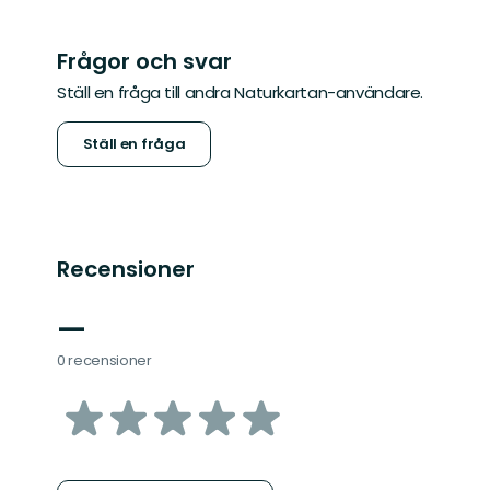
Frågor och svar
Ställ en fråga till andra Naturkartan-användare.
Ställ en fråga
Recensioner
—
0 recensioner
av
5