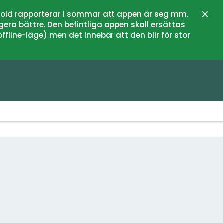
oid rapporterar i sommar att appen är seg mm.
Stän
gera bättre. Den befintliga appen skall ersättas
fline-läge) men det innebär att den blir för stor