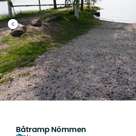
Föregående
bild
Båtramp Nömmen