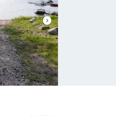
Nästa
bildspel