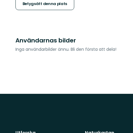
stjärnor
Betygsätt denna plats
Användarnas bilder
Inga användarbilder ännu. Bli den första att dela!
Utforska
Naturkartan