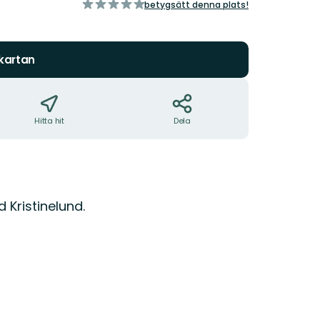
av
betygsätt denna plats!
5
stjärnor
 kartan
Hitta hit
Dela
 Kristinelund.