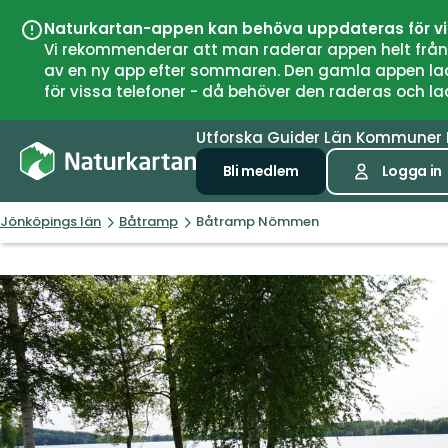
Naturkartan-appen kan behöva uppdateras för v
Vi rekommenderar att man raderar appen helt från si
av en ny app efter sommaren. Den gamla appen laddar
för vissa telefoner - då behöver den raderas och l
Utforska
Guider
Län
Kommuner
Bli medlem
Logga in
Jönköpings län
Båtramp
Båtramp Nömmen