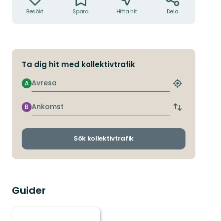
Besökt
Spara
Hitta hit
Dela
Ta dig hit med kollektivtrafik
Avresa
A
Hitta
närmaste
hållplats
Ankomst
B
Byt
avgångs-
och
ankomsthållp
Sök kollektivtrafik
Guider