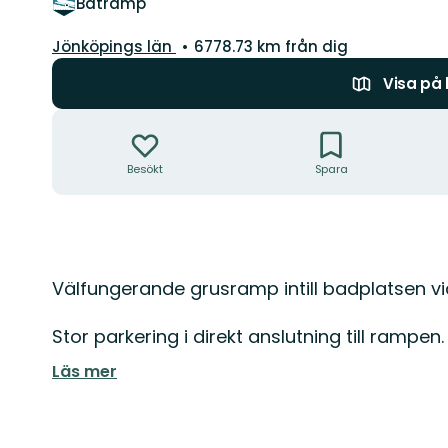
Båtramp
Län:
Jönköpings län
6778.73 km från dig
Visa på
Åtgärder
Besökt
Spara
Beskrivning
Välfungerande grusramp intill badplatsen vid
Stor parkering i direkt anslutning till rampen.
Läs mer