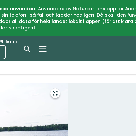
issa användare
Användare av Naturkartans app för Andr
n telefon i så fall och laddar ned igen! Då skall den fun
 all data för hela landet lokalt i appen (för att klara of
addas ned igen!
Bli kund
Gå
till
helskärmsläge