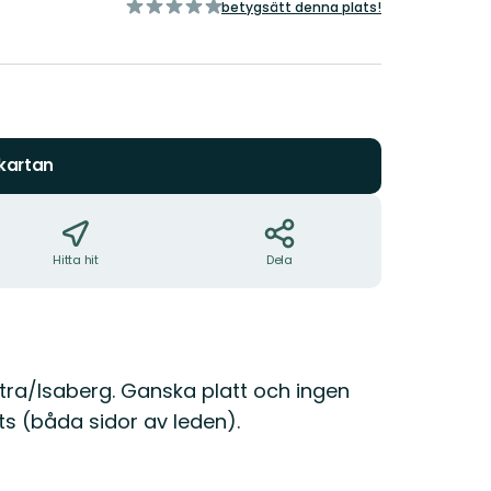
av
betygsätt denna plats!
5
stjärnor
 kartan
Hitta hit
Dela
ra/Isaberg. Ganska platt och ingen
ts (båda sidor av leden).