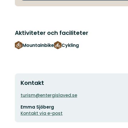
Aktiviteter och faciliteter
Mountainbike
Cykling
Kontakt
Adress
turism@entergislaved.se
E-
Emma Sjöberg
postadress
Kontakt via e-post