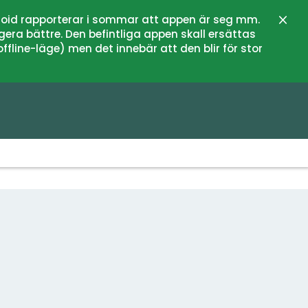
oid rapporterar i sommar att appen är seg mm.
Stän
gera bättre. Den befintliga appen skall ersättas
fline-läge) men det innebär att den blir för stor