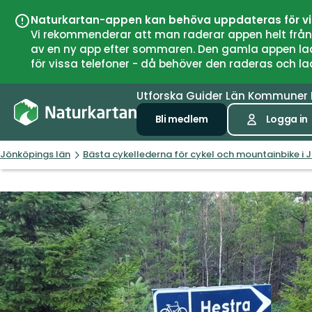
Naturkartan-appen kan behöva uppdateras för v
Vi rekommenderar att man raderar appen helt från si
av en ny app efter sommaren. Den gamla appen laddar
för vissa telefoner - då behöver den raderas och l
Utforska
Guider
Län
Kommuner
Bli medlem
Logga in
Jönköpings län
Bästa cykellederna för cykel och mountainbike i 