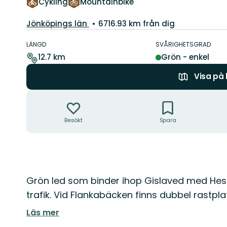
Cykling
Mountainbike
Län:
Jönköpings län
6716.93 km från dig
Information
om
LÄNGD
SVÅRIGHETSGRAD
leden
12.7 km
Grön - enkel
Visa på
Åtgärder
Besökt
Spara
Beskrivning
Grön led som binder ihop Gislaved med Hest
trafik. Vid Flankabäcken finns dubbel rastpla
Läs mer