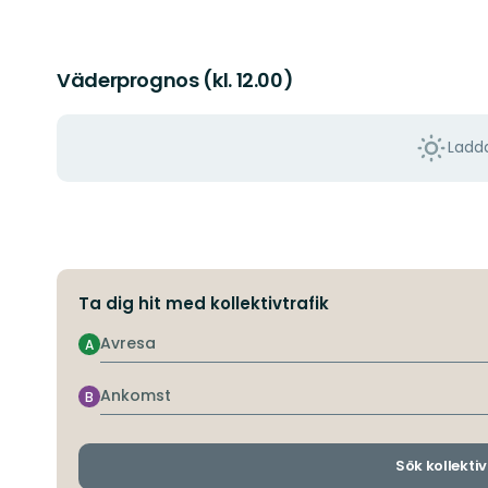
Väderprognos (kl. 12.00)
Ladda
Ta dig hit med kollektivtrafik
Avresa
A
Ankomst
B
Sök kollektiv