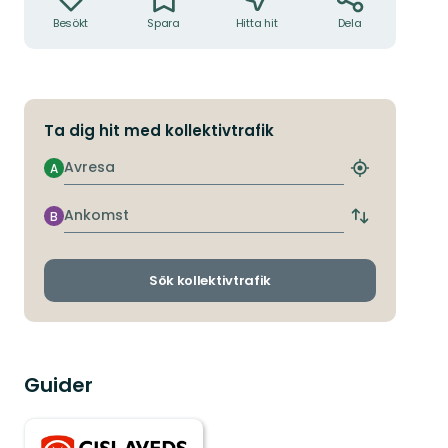
Besökt
Spara
Hitta hit
Dela
Ta dig hit med kollektivtrafik
Avresa
A
Hitta
närmaste
hållplats
Ankomst
B
Byt
avgångs-
och
ankomsthållp
Sök kollektivtrafik
Guider