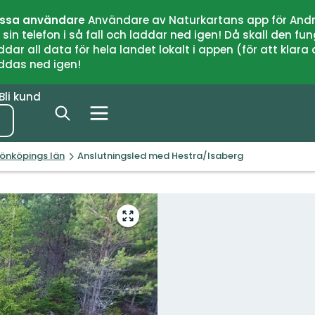
issa användare
Användare av Naturkartans app för Andr
n telefon i så fall och laddar ned igen! Då skall den fun
 all data för hela landet lokalt i appen (för att klara of
addas ned igen!
Bli kund
Jönköpings län
Anslutningsled med Hestra/Isaberg
Gå
till
helskärmsläge