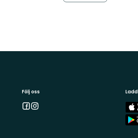
Följ oss
Ladd
Facebook
Instagram
App
Stor
App
Stor