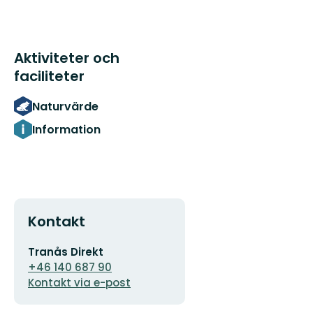
Aktiviteter och
faciliteter
Naturvärde
Information
Kontakt
E-
Tranås Direkt
postadress
+46 140 687 90
Kontakt via e-post