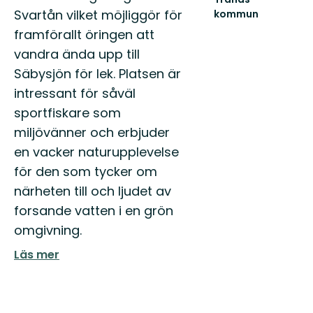
Svartån vilket möjliggör för
kommun
Välkommen
framförallt öringen att
till
vandra ända upp till
Tranås
fantastiska
Säbysjön för lek. Platsen är
natur!
intressant för såväl
sportfiskare som
miljövänner och erbjuder
en vacker naturupplevelse
för den som tycker om
närheten till och ljudet av
forsande vatten i en grön
omgivning.
Läs mer