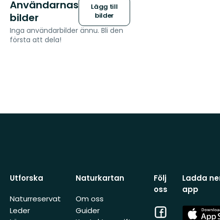
Användarnas
Lägg till
bilder
bilder
Inga användarbilder ännu. Bli den
första att dela!
Utforska
Naturkartan
Följ
Ladda ner
oss
app
Naturreservat
Om oss
Facebook
App
Leder
Guider