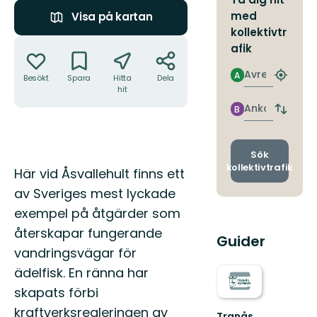
med
Visa på kartan
kollektivtr
Åtgärder
afik
Avresa
A
Besökt
Spara
Hitta
Dela
Hitta
hit
närmas
hållpla
Ankomst
B
Byt
avgång
och
ankomst
Sök
kollektivtrafik
Beskrivning
Här vid Åsvallehult finns ett
av Sveriges mest lyckade
exempel på åtgärder som
återskapar fungerande
Guider
vandringsvägar för
ädelfisk. En ränna har
skapats förbi
kraftverksregleringen av
Tranås