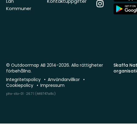
Store
Län
Kontaktuppgifter
Instagram
App
Kommuner
Store
© Outdoormap AB 2014-2026. Alla rättigheter
Skaffa Natu
förbehållna.
organisat
Integritetspolicy
Användarvillkor
Cookiepolicy
Impressum
phx-sto-01 · 26.7.1 (449747a8c)