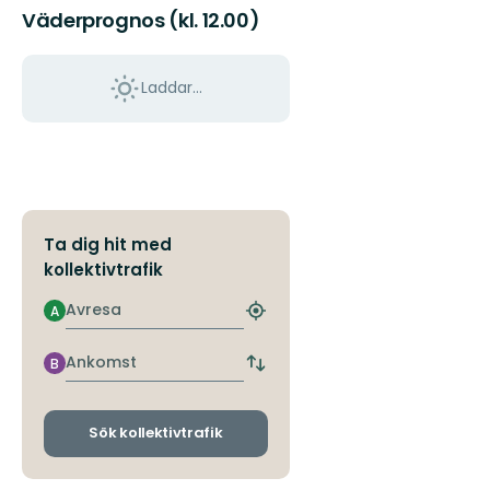
Väderprognos (kl. 12.00)
Laddar...
Ta dig hit med
kollektivtrafik
Avresa
A
Hitta
närmaste
hållplats
Ankomst
B
Byt
avgångs-
och
ankomsthållplatser
Sök kollektivtrafik