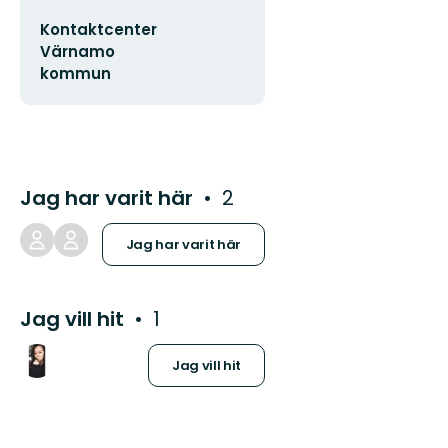
E-
Kontaktcenter
postadress
Värnamo
kommun
Jag har varit här
2
Jag har varit här
Jag vill hit
1
Jag vill hit