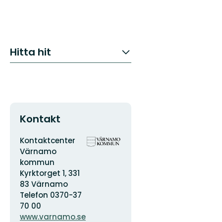
Hitta hit
Kontakt
Adress
Organisationens
Kontaktcenter
logotyp
Värnamo
kommun
Kyrktorget 1, 331
83 Värnamo
Telefon 0370-37
70 00
www.varnamo.se