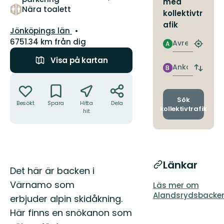
med
Nära toalett
kollektivtr
afik
Län:
Jönköpings län
6751.34 km från dig
Avresa
A
Hitta
närmas
Visa på kartan
hållpla
Ankomst
B
Byt
Åtgärder
avgång
och
ankomst
Sök
Besökt
Spara
Hitta
Dela
kollektivtrafik
hit
Länkar
Beskrivning
Det här är backen i
Värnamo som
Läs mer om
Alandsrydsbacke
erbjuder alpin skidåkning.
Här finns en snökanon som