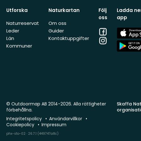
Utforska
Naturkartan
Följ
Ladda ner
oss
app
Naturreservat
Om oss
Facebook
App
Leder
Guider
Store
Län
Kontaktuppgifter
Instagram
App
Kommuner
Store
© Outdoormap AB 2014-2026. Alla rättigheter
Skaffa Natu
förbehållna.
organisat
Integritetspolicy
Användarvillkor
Cookiepolicy
Impressum
phx-sto-02 · 26.7.1 (449747a8c)