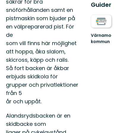
säkrar för bra
Guider
snöförhållanden samt en
pistmaskin som bjuder på
en välpreparerad pist. För
de
Värnamo
kommun
som vill finns här möjlighet
Sveriges
att hoppa, åka slalom,
Friluftskommun
2023
skicross, käpp och rails.
och
Så fort backen är åkbar
Årets
Kulturko...
erbjuds skidkola för
grupper och privatlektioner
från 5
år och uppåt.
Alandsrydsbacken är en
skidbacke som
ligger på cykelavstånd