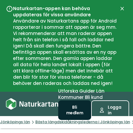
Naturkartan-appen kan behöva
Stän
uppdateras för vissa användare
Användare av Naturkartans app för Android
rapporterar i sommar att appen är seg mm.
Vi rekommenderar att man raderar appen
helt från sin telefon i så fall och laddar ned
igen! Då skall den fungera bättre. Den
befintliga appen skall ersättas av en ny app
efter sommaren. Den gamla appen laddar
all data för hela landet lokalt i appen (för
att klara offline-läge) men det innebär att
den blir för stor för vissa telefoner - då
behöver den raderas och laddas ned igen!
Utforska
Guider
Län
Kommuner
Bli kund
Bli
Logga
medlem
in
Jönköpings län
Bästa längdskidåkningslederna i Jönköpings län