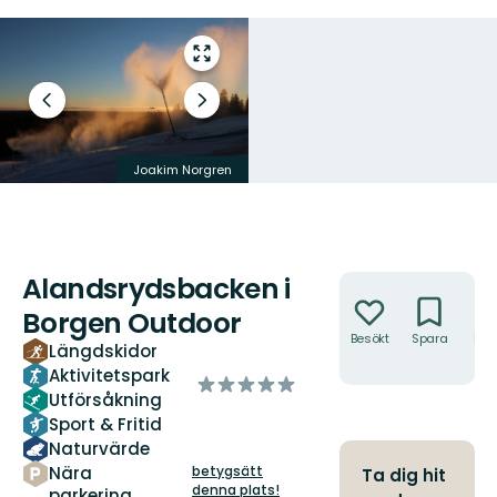
Gå
till
helskärmsläge
Föregående
Nästa
bild
bildspel
Joakim Norgren
Joakim Norgren
Alandsrydsbacken i
Åtgärder
Borgen Outdoor
Besökt
Spara
Hitt
Längdskidor
hit
Aktivitetspark
av
Utförsåkning
5
Sport & Fritid
stjärnor
Naturvärde
Nära
betygsätt
Ta dig hit
denna plats!
parkering