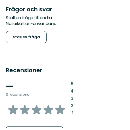
Frågor och svar
Ställ en fråga till andra
Naturkartan-användare.
Ställ en fråga
Recensioner
—
:
5
:
4
0 recensioner
:
3
av
:
2
:
1
5