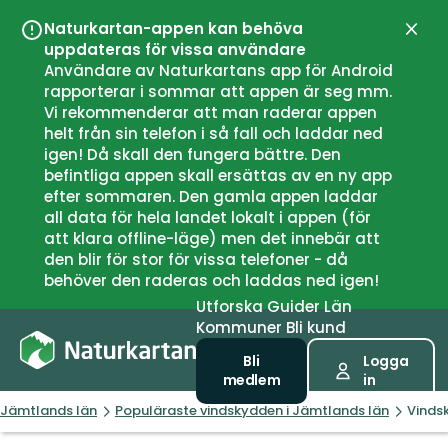
Naturkartan-appen kan behöva
Stän
uppdateras för vissa användare
Användare av Naturkartans app för Android
rapporterar i sommar att appen är seg mm.
Vi rekommenderar att man raderar appen
helt från sin telefon i så fall och laddar ned
igen! Då skall den fungera bättre. Den
befintliga appen skall ersättas av en ny app
efter sommaren. Den gamla appen laddar
all data för hela landet lokalt i appen (för
att klara offline-läge) men det innebär att
den blir för stor för vissa telefoner - då
behöver den raderas och laddas ned igen!
Utforska
Guider
Län
Kommuner
Bli kund
Bli
Logga
medlem
in
Jämtlands län
Populäraste vindskydden i Jämtlands län
Vindsk