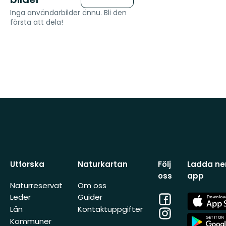
Inga användarbilder ännu. Bli den
första att dela!
Utforska
Naturkartan
Följ
Ladda ner
oss
app
Naturreservat
Om oss
Facebook
App
Leder
Guider
Store
Län
Kontaktuppgifter
Instagram
App
Kommuner