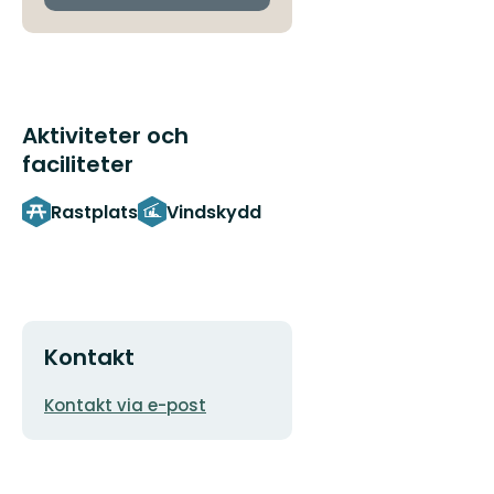
Aktiviteter och
faciliteter
Rastplats
Vindskydd
Kontakt
E-
Kontakt via e-post
postadress