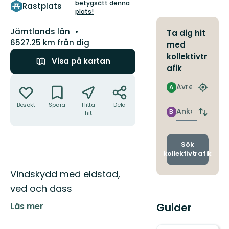
5
betygsätt denna
Rastplats
plats!
stjärnor
Län:
Jämtlands län
Ta dig hit
6527.25 km från dig
med
kollektivtr
Visa på kartan
afik
Åtgärder
Avresa
A
Hitta
närmas
Besökt
Spara
Hitta
Dela
hållpla
Ankomst
B
hit
Byt
avgång
och
ankomst
Sök
kollektivtrafik
Beskrivning
Vindskydd med eldstad,
ved och dass
Guider
Läs mer