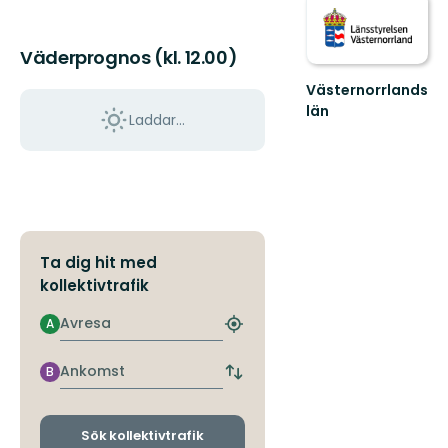
Väderprognos (kl. 12.00)
Västernorrlands
län
Laddar...
Ta dig hit med
kollektivtrafik
Avresa
A
Hitta
närmaste
hållplats
Ankomst
B
Byt
avgångs-
och
ankomsthållplatser
Sök kollektivtrafik