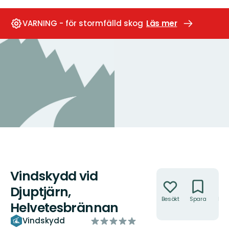
VARNING - för stormfälld skog
Läs mer
Vindskydd vid
Åtgärder
Djuptjärn,
Besökt
Spara
Hitt
Helvetesbrännan
hit
av
Vindskydd