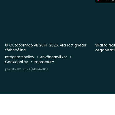
Store
© Outdoormap AB 2014-2026. Alla rättigheter
Skaffa Natu
förbehållna.
organisat
Integritetspolicy
Användarvillkor
Cookiepolicy
Impressum
phx-sto-02 · 26.7.1 (449747a8c)