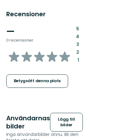
Recensioner
—
:
5
:
4
0 recensioner
:
3
av
:
2
:
1
5
stjärnor
Betygsätt denna plats
Användarnas
Lägg till
bilder
bilder
Inga användarbilder ännu. Bli den