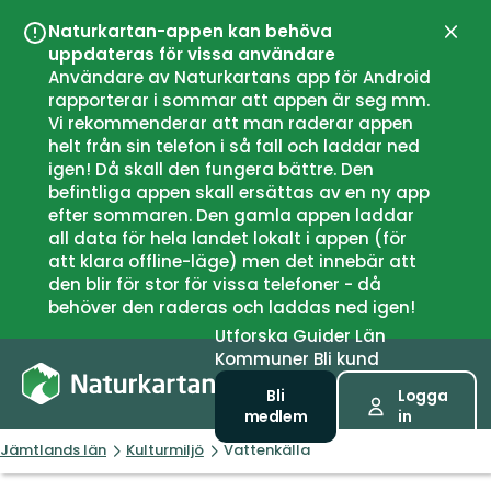
Naturkartan-appen kan behöva
Stän
uppdateras för vissa användare
Användare av Naturkartans app för Android
rapporterar i sommar att appen är seg mm.
Vi rekommenderar att man raderar appen
helt från sin telefon i så fall och laddar ned
igen! Då skall den fungera bättre. Den
befintliga appen skall ersättas av en ny app
efter sommaren. Den gamla appen laddar
all data för hela landet lokalt i appen (för
att klara offline-läge) men det innebär att
den blir för stor för vissa telefoner - då
behöver den raderas och laddas ned igen!
Utforska
Guider
Län
Kommuner
Bli kund
Bli
Logga
medlem
in
Jämtlands län
Kulturmiljö
Vattenkälla