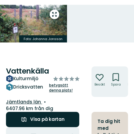
Gå
till
helskärmsläge
Foto: Johanna Jonsson
Vattenkälla
Åtgärder
av
Kulturmiljö
5
Besökt
Spara
Hitt
betygsätt
Dricksvatten
hit
denna plats!
stjärnor
Län:
Jämtlands län
6407.96 km från dig
Visa på kartan
Ta dig hit
med
Åtgärder