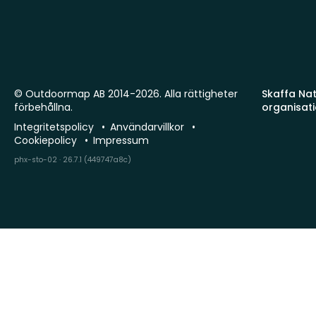
© Outdoormap AB 2014-2026. Alla rättigheter
Skaffa Natu
förbehållna.
organisat
Integritetspolicy
Användarvillkor
Cookiepolicy
Impressum
phx-sto-02 · 26.7.1 (449747a8c)