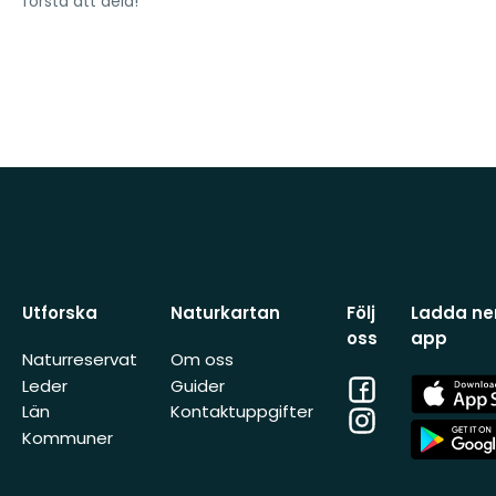
första att dela!
Utforska
Naturkartan
Följ
Ladda ner
oss
app
Naturreservat
Om oss
Facebook
App
Leder
Guider
Store
Län
Kontaktuppgifter
Instagram
App
Kommuner
Store