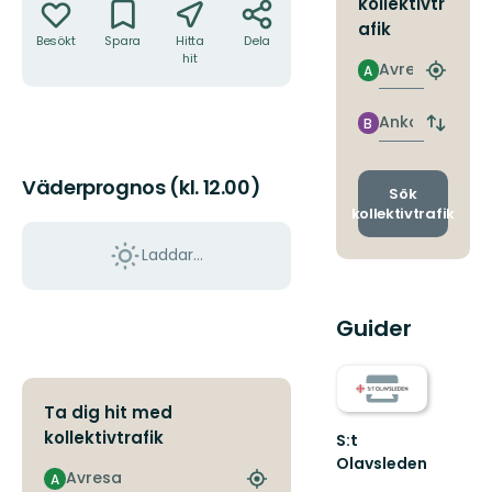
kollektivtr
afik
Besökt
Spara
Hitta
Dela
hit
Avresa
A
Hitta
närmas
hållpla
Ankomst
B
Byt
avgång
och
Väderprognos (kl. 12.00)
ankomst
Sök
kollektivtrafik
Laddar...
Guider
Ta dig hit med
kollektivtrafik
S:t
Olavsleden
Avresa
A
S:t
Hitta