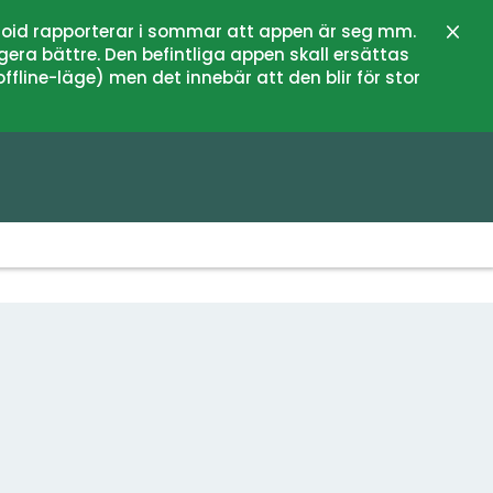
oid rapporterar i sommar att appen är seg mm.
Stän
gera bättre. Den befintliga appen skall ersättas
fline-läge) men det innebär att den blir för stor