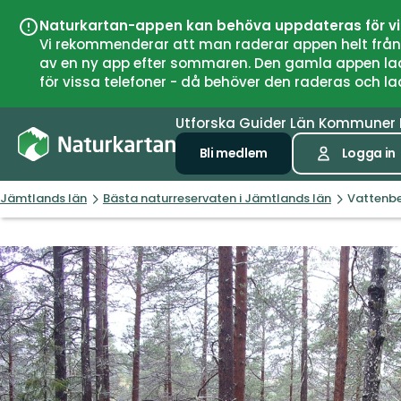
Naturkartan-appen kan behöva uppdateras för v
Vi rekommenderar att man raderar appen helt från si
av en ny app efter sommaren. Den gamla appen laddar
för vissa telefoner - då behöver den raderas och l
Utforska
Guider
Län
Kommuner
Bli medlem
Logga in
Jämtlands län
Bästa naturreservaten i Jämtlands län
Vattenb