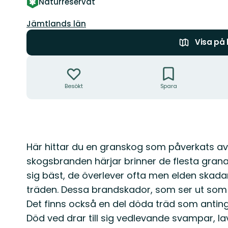
Naturreservat
Län:
Jämtlands län
Visa på
Åtgärder
Besökt
Spara
Beskrivning
Här hittar du en granskog som påverkats av
skogsbranden härjar brinner de flesta grana
sig bäst, de överlever ofta men elden skada
träden. Dessa brandskador, som ser ut som en
Det finns också en del döda träd som antinge
Död ved drar till sig vedlevande svampar, la