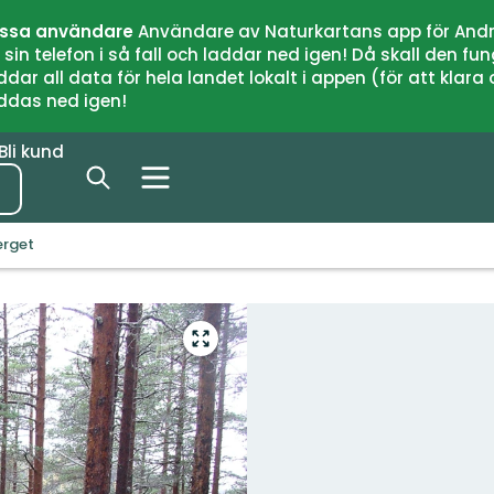
issa användare
Användare av Naturkartans app för Andr
n telefon i så fall och laddar ned igen! Då skall den fun
 all data för hela landet lokalt i appen (för att klara of
addas ned igen!
Bli kund
erget
Gå
till
helskärmsläge