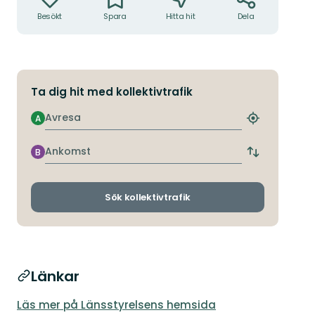
Besökt
Spara
Hitta hit
Dela
Ta dig hit med kollektivtrafik
Avresa
A
Hitta
närmaste
hållplats
Ankomst
B
Byt
avgångs-
och
ankomsthållp
Sök kollektivtrafik
Länkar
Läs mer på Länsstyrelsens hemsida