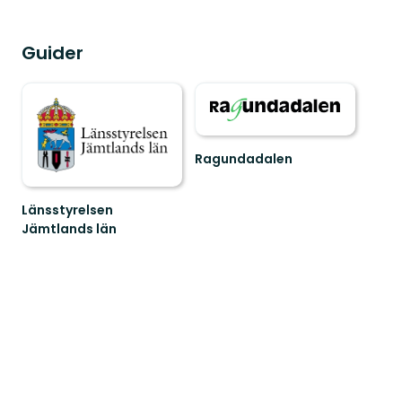
Guider
Ragundadalen
Välkommen
till
Ragundadalens
Länsstyrelsen
fantastiska
Jämtlands län
natur!