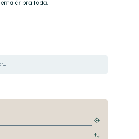
terna är bra föda.
r...
Hitta
närmaste
hållplats
Byt