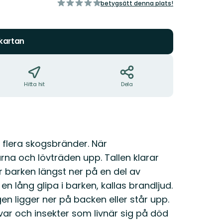
av
betygsätt denna plats!
5
stjärnor
 kartan
Hitta hit
Dela
 flera skogsbränder. När
rna och lövträden upp. Tallen klarar
r barken längst ner på en del av
 lång glipa i barken, kallas brandljud.
n ligger ner på backen eller står upp.
var och insekter som livnär sig på död