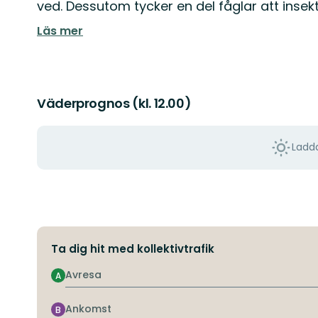
ved. Dessutom tycker en del fåglar att insek
Läs mer
Väderprognos (kl. 12.00)
Ladda
Ta dig hit med kollektivtrafik
Avresa
A
Ankomst
B