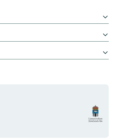
Organisationens
logotyp