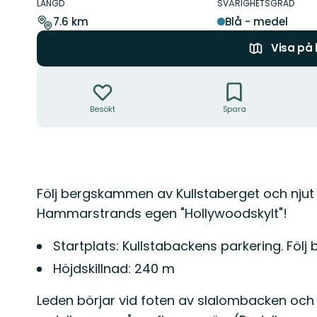
om
LÄNGD
SVÅRIGHETSGRAD
leden
7.6 km
Blå - medel
Visa på
Åtgärder
Besökt
Spara
Beskrivning
Följ bergskammen av Kullstaberget och njut
Hammarstrands egen "Hollywoodskylt"!
Startplats: Kullstabackens parkering. Följ
Höjdskillnad: 240 m
Leden börjar vid foten av slalombacken och t