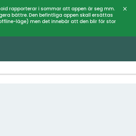
oid rapporterar i sommar att appen är seg mm.
Stän
gera bättre. Den befintliga appen skall ersättas
fline-läge) men det innebär att den blir för stor