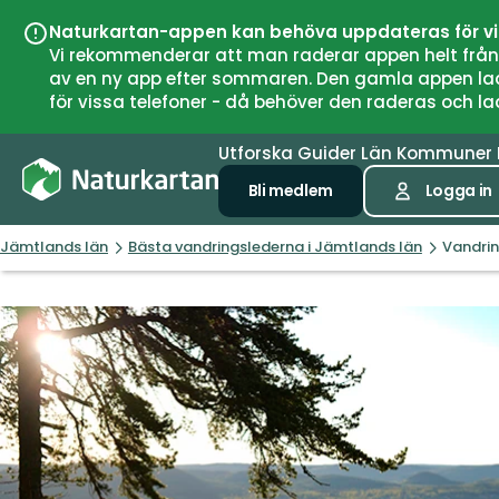
Naturkartan-appen kan behöva uppdateras för v
Vi rekommenderar att man raderar appen helt från si
av en ny app efter sommaren. Den gamla appen laddar
för vissa telefoner - då behöver den raderas och l
Utforska
Guider
Län
Kommuner
Bli medlem
Logga in
Jämtlands län
Bästa vandringslederna i Jämtlands län
Vandrin