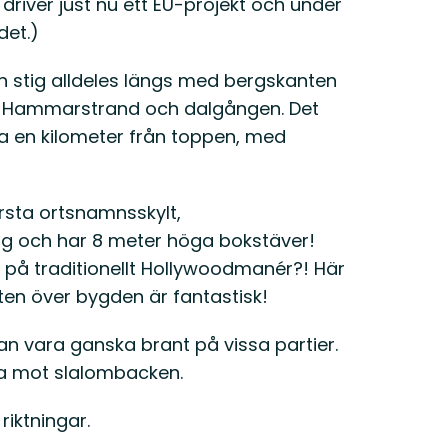
river just nu ett EU-projekt och under
det.)
n stig alldeles längs med bergskanten
er Hammarstrand och dalgången. Det
ca en kilometer från toppen, med
rsta ortsnamnsskylt,
g och har 8 meter höga bokstäver!
n på traditionellt Hollywoodmanér?! Här
kten över bygden är fantastisk!
an vara ganska brant på vissa partier.
ka mot slalombacken.
riktningar.