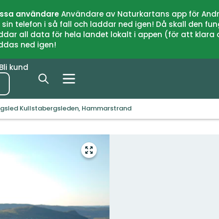
issa användare
Användare av Naturkartans app för Andr
n telefon i så fall och laddar ned igen! Då skall den fun
 all data för hela landet lokalt i appen (för att klara of
addas ned igen!
Bli kund
gsled Kullstabergsleden, Hammarstrand
Gå
till
helskärmsläge