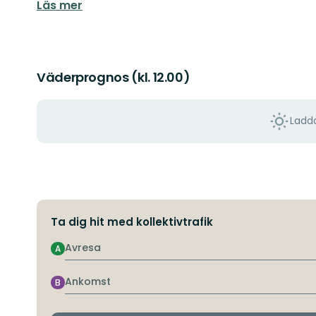
Läs mer
Väderprognos (kl. 12.00)
Ladda
Ta dig hit med kollektivtrafik
Avresa
A
Ankomst
B