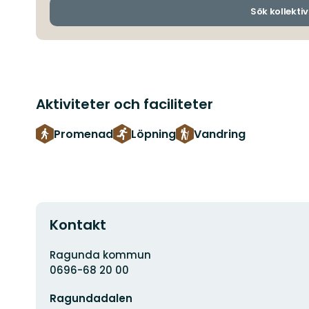
Sök kollektiv
Aktiviteter och faciliteter
Promenad
Löpning
Vandring
Kontakt
Adress
Ragunda kommun
0696-68 20 00
E-
Ragundadalen
postadress