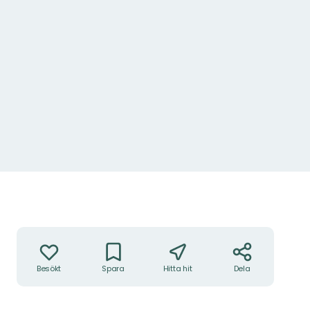
Åtgärder
Besökt
Spara
Hitta hit
Dela