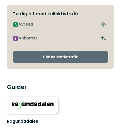
Ta dig hit med kollektivtrafik
Avresa
A
Hitta
närmaste
hållplats
Ankomst
B
Byt
avgångs-
och
ankomsthållp
Sök kollektivtrafik
Guider
Ragundadalen
Välkommen