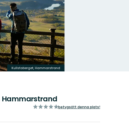
Kullstaberget, Hammarstrand
n, Hammarstrand
av
betygsätt denna plats!
5
stjärnor