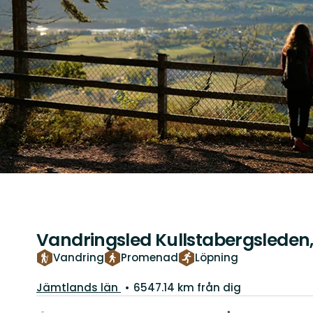
Vandringsled Kullstabergslede
Vandring
Promenad
Löpning
Län:
Jämtlands län
6547.14 km från dig
Information