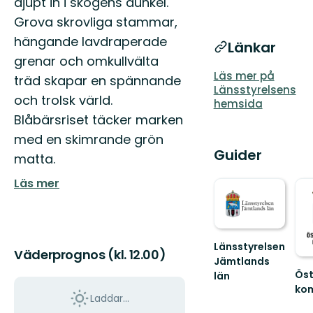
djupt in i skogens dunkel.
Grova skrovliga stammar,
hängande lavdraperade
Länkar
grenar och omkullvälta
Läs mer på
träd skapar en spännande
Länsstyrelsens
och trolsk värld.
hemsida
Blåbärsriset täcker marken
med en skimrande grön
Guider
matta.
Läs mer
Länsstyrelsen
Väderprognos (kl. 12.00)
Jämtlands
Öst
län
ko
Laddar...
Väl