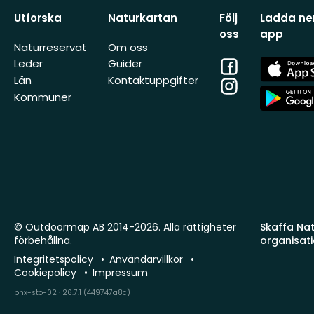
Utforska
Naturkartan
Följ
Ladda ner
oss
app
Naturreservat
Om oss
Facebook
App
Leder
Guider
Store
Län
Kontaktuppgifter
Instagram
App
Kommuner
Store
© Outdoormap AB 2014-2026. Alla rättigheter
Skaffa Natu
förbehållna.
organisat
Integritetspolicy
Användarvillkor
Cookiepolicy
Impressum
phx-sto-02 · 26.7.1 (449747a8c)