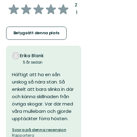
av
:
2
:
1
5
stjärnor
Betygsätt denna plats
Erika Blank
5 år sedan
Häftigt att ha en sån
urskog så nära stan. Så
enkelt att bara slinka in där
och känna skillnaden från
övriga skogar. Var där med
våra mullebarn och gjorde
upptäckter förra hösten.
Svara på denna recension
Rapportera