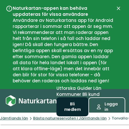
Naturkartan-appen kan behöva
Stän
uppdateras för vissa användare
Användare av Naturkartans app för Android
rapporterar i sommar att appen är seg mm.
Vi rekommenderar att man raderar appen
helt från sin telefon i så fall och laddar ned
igen! Då skall den fungera bättre. Den
befintliga appen skall ersättas av en ny app
efter sommaren. Den gamla appen laddar
all data för hela landet lokalt i appen (för
att klara offline-läge) men det innebär att
den blir för stor för vissa telefoner - då
behöver den raderas och laddas ned igen!
Utforska
Guider
Län
Kommuner
Bli kund
Bli
Logga
medlem
in
Jämtlands län
Bästa naturreservaten i Jämtlands län
Torvalla