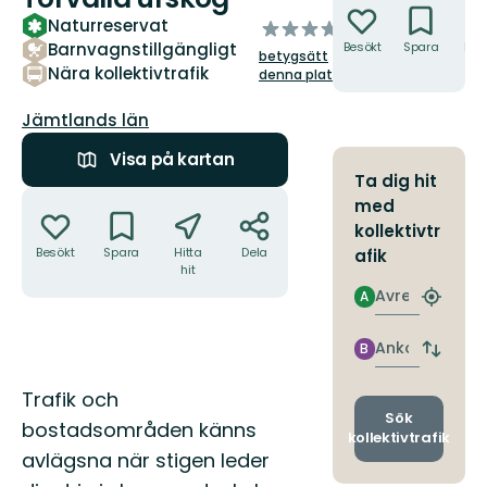
Naturreservat
av
Barnvagnstillgängligt
Besökt
Spara
Hitt
5
betygsätt
hit
stjärnor
Nära kollektivtrafik
denna plats!
Län:
Jämtlands län
Visa på kartan
Ta dig hit
Åtgärder
med
kollektivtr
Besökt
Spara
Hitta
Dela
afik
hit
Avresa
A
Hitta
närmas
hållpla
Ankomst
B
Byt
avgång
Beskrivning
och
Trafik och
ankomst
Sök
bostadsområden känns
kollektivtrafik
avlägsna när stigen leder