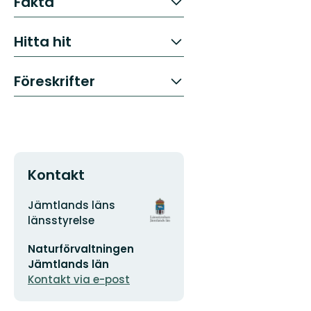
Fakta
Hitta hit
Föreskrifter
Kontakt
Adress
Organisationens
Jämtlands läns
logotyp
länsstyrelse
E-
Naturförvaltningen
postadress
Jämtlands län
Kontakt via e-post