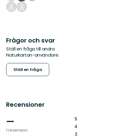
Frågor och svar
Ställ en fråga till andra
Naturkartan-användare.
Ställ en fråga
Recensioner
—
:
5
:
4
1 recension
:
3