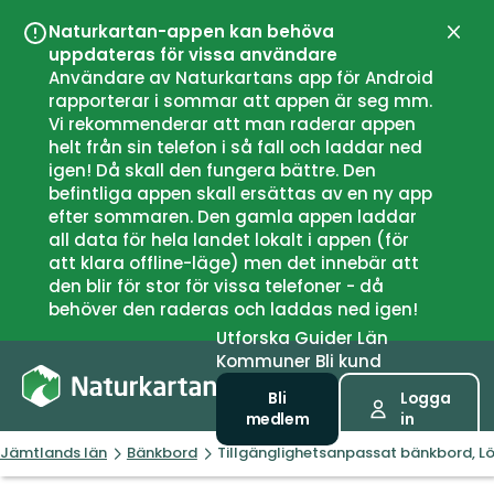
Naturkartan-appen kan behöva
Stän
uppdateras för vissa användare
Användare av Naturkartans app för Android
rapporterar i sommar att appen är seg mm.
Vi rekommenderar att man raderar appen
helt från sin telefon i så fall och laddar ned
igen! Då skall den fungera bättre. Den
befintliga appen skall ersättas av en ny app
efter sommaren. Den gamla appen laddar
all data för hela landet lokalt i appen (för
att klara offline-läge) men det innebär att
den blir för stor för vissa telefoner - då
behöver den raderas och laddas ned igen!
Utforska
Guider
Län
Kommuner
Bli kund
Bli
Logga
medlem
in
Jämtlands län
Bänkbord
Tillgänglighetsanpassat bänkbord, L