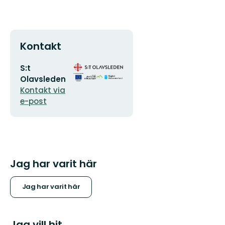
Kontakt
E-
Organisationens
S:t
postadress
logotyp
Olavsleden
Kontakt via
e-post
Jag har varit här
Jag har varit här
Jag vill hit