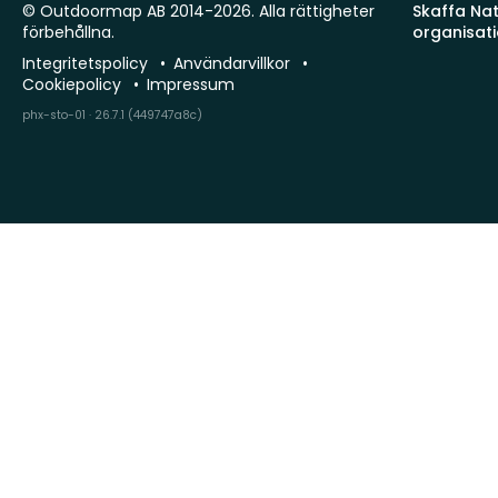
© Outdoormap AB 2014-2026. Alla rättigheter
Skaffa Natu
förbehållna.
organisat
Integritetspolicy
Användarvillkor
Cookiepolicy
Impressum
phx-sto-01 · 26.7.1 (449747a8c)