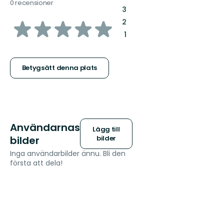
0 recensioner
:
3
av
:
2
:
1
5
stjärnor
Betygsätt denna plats
Användarnas
Lägg till
bilder
bilder
Inga användarbilder ännu. Bli den
första att dela!