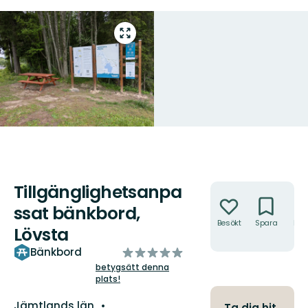
Gå
till
helskärmsläge
Tillgänglighetsanpa
Åtgärder
ssat bänkbord,
Besökt
Spara
Hitt
Lövsta
hit
av
Bänkbord
5
betygsätt denna
plats!
stjärnor
Län:
Jämtlands län
Ta dig hit