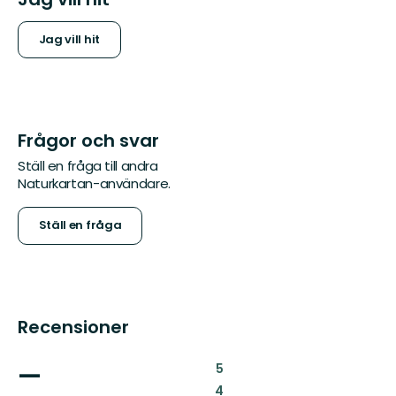
Jag vill hit
Frågor och svar
Ställ en fråga till andra
Naturkartan-användare.
Ställ en fråga
Recensioner
—
:
5
:
4