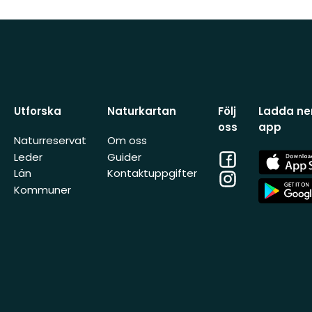
Utforska
Naturkartan
Följ
Ladda ner
oss
app
Naturreservat
Om oss
Facebook
App
Leder
Guider
Store
Län
Kontaktuppgifter
Instagram
App
Kommuner
Store