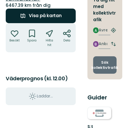
6467.39 km från dig
med
kollektivtr
Visa på kartan
afik
Åtgärder
Avresa
A
Hitta
närmas
Besökt
Spara
Hitta
Dela
hållpla
Ankomst
B
hit
Byt
avgång
och
ankomst
Sök
kollektivtrafik
Väderprognos (kl. 12.00)
Laddar...
Guider
S:t