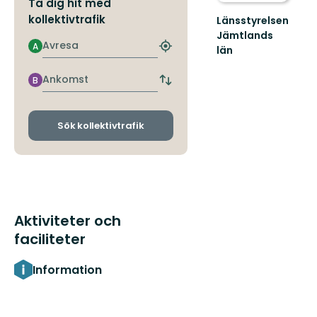
Ta dig hit med
kollektivtrafik
Länsstyrelsen
Jämtlands
Avresa
A
län
Hitta
närmaste
hållplats
Ankomst
B
Byt
avgångs-
och
ankomsthållplatser
Sök kollektivtrafik
Aktiviteter och
faciliteter
Information