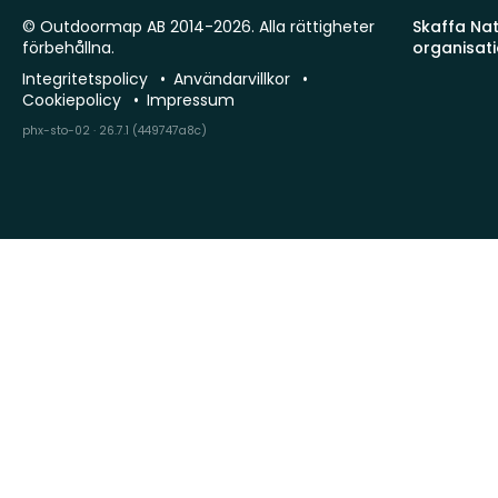
© Outdoormap AB 2014-2026. Alla rättigheter
Skaffa Natu
förbehållna.
organisat
Integritetspolicy
Användarvillkor
Cookiepolicy
Impressum
phx-sto-02 · 26.7.1 (449747a8c)