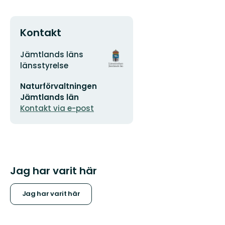
Kontakt
Adress
Organisationens
Jämtlands läns
logotyp
länsstyrelse
E-
Naturförvaltningen
postadress
Jämtlands län
Kontakt via e-post
Jag har varit här
Jag har varit här