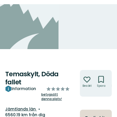
Temaskylt, Döda
Åtgärder
fallet
Besökt
Spara
Hitt
av
Information
hit
5
betygsätt
denna plats!
stjärnor
Län:
Jämtlands län
6560.19 km från dig