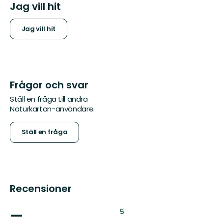
Jag vill hit
Jag vill hit
Frågor och svar
Ställ en fråga till andra
Naturkartan-användare.
Ställ en fråga
Recensioner
—
:
5