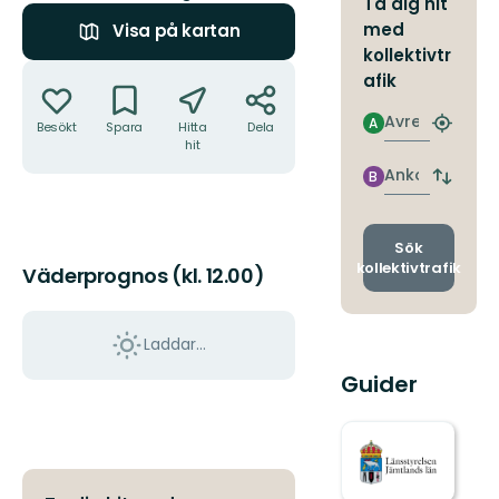
Ta dig hit
med
Visa på kartan
kollektivtr
Åtgärder
afik
Avresa
A
Besökt
Spara
Hitta
Dela
Hitta
hit
närmas
hållpla
Ankomst
B
Byt
avgång
och
ankomst
Sök
kollektivtrafik
Väderprognos (kl. 12.00)
Laddar...
Guider