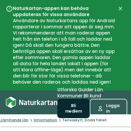
Naturkartan-appen kan behöva
Stän
uppdateras för vissa användare
Användare av Naturkartans app för Android
rapporterar i sommar att appen är seg mm.
Vi rekommenderar att man raderar appen
helt från sin telefon i så fall och laddar ned
igen! Då skall den fungera bättre. Den
befintliga appen skall ersättas av en ny app
efter sommaren. Den gamla appen laddar
all data för hela landet lokalt i appen (för
att klara offline-läge) men det innebär att
den blir för stor för vissa telefoner - då
behöver den raderas och laddas ned igen!
Utforska
Guider
Län
Kommuner
Bli kund
Bli
Logga
medlem
in
Jämtlands län
Information
Temaskylt, Döda fallet