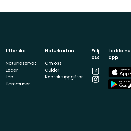
Utforska
Naturkartan
Följ
Ladda ner
oss
app
Naturreservat
Om oss
Facebook
App
Leder
Guider
Store
Län
Kontaktuppgifter
Instagram
App
Kommuner
Store