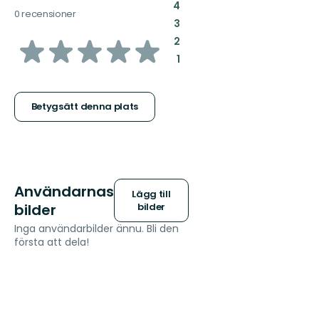
:
4
0 recensioner
:
3
av
:
2
:
1
5
stjärnor
Betygsätt denna plats
Användarnas
Lägg till
bilder
bilder
Inga användarbilder ännu. Bli den
första att dela!