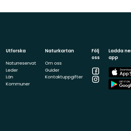
Utforska
Naturkartan
Följ
Ladda ner
oss
app
Naturreservat
Om oss
Facebook
App
Leder
Guider
Store
Län
Kontaktuppgifter
Instagram
App
Kommuner
Store