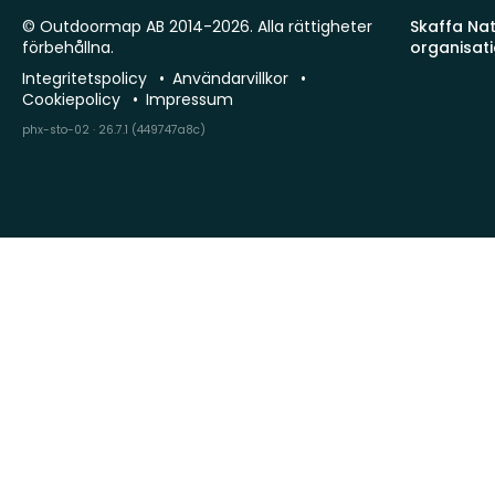
© Outdoormap AB 2014-2026. Alla rättigheter
Skaffa Natu
förbehållna.
organisat
Integritetspolicy
Användarvillkor
Cookiepolicy
Impressum
phx-sto-02 · 26.7.1 (449747a8c)