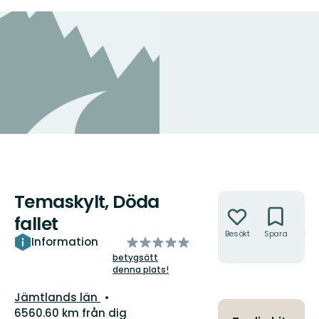
Temaskylt, Döda
Åtgärder
fallet
Besökt
Spara
Hitt
av
Information
hit
5
betygsätt
denna plats!
stjärnor
Län:
Jämtlands län
6560.60 km från dig