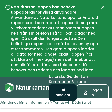
Naturkartan-appen kan behöva
Stän
uppdateras för vissa användare
Användare av Naturkartans app för Android
rapporterar i sommar att appen är seg mm.
Vi rekommenderar att man raderar appen
helt från sin telefon i så fall och laddar ned
igen! Då skall den fungera bättre. Den
befintliga appen skall ersättas av en ny app
efter sommaren. Den gamla appen laddar
all data för hela landet lokalt i appen (för
att klara offline-läge) men det innebär att
den blir för stor för vissa telefoner - då
behöver den raderas och laddas ned igen!
Utforska
Guider
Län
Kommuner
Bli kund
Bli
Logga
medlem
in
Jämtlands län
Information
Temaskylt, Döda fallet