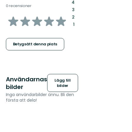
:
4
0 recensioner
:
3
av
:
2
:
1
5
stjärnor
Betygsätt denna plats
Användarnas
Lägg till
bilder
bilder
Inga användarbilder ännu. Bli den
första att dela!