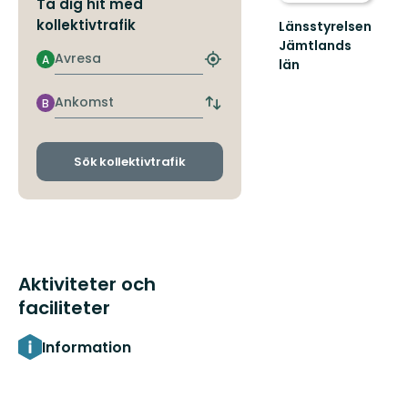
Ta dig hit med
kollektivtrafik
Länsstyrelsen
Jämtlands
Avresa
A
län
Hitta
närmaste
hållplats
Ankomst
B
Byt
avgångs-
och
ankomsthållplatser
Sök kollektivtrafik
Aktiviteter och
faciliteter
Information