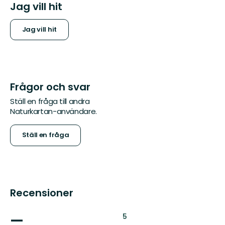
Jag vill hit
Jag vill hit
Frågor och svar
Ställ en fråga till andra
Naturkartan-användare.
Ställ en fråga
Recensioner
—
:
5