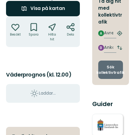
Ta dig hit
med
Visa på kartan
kollektivtr
Åtgärder
afik
Avresa
A
Besökt
Spara
Hitta
Dela
Hitta
hit
närmas
hållpla
Ankomst
B
Byt
avgång
och
ankomst
Sök
kollektivtrafik
Väderprognos (kl. 12.00)
Laddar...
Guider