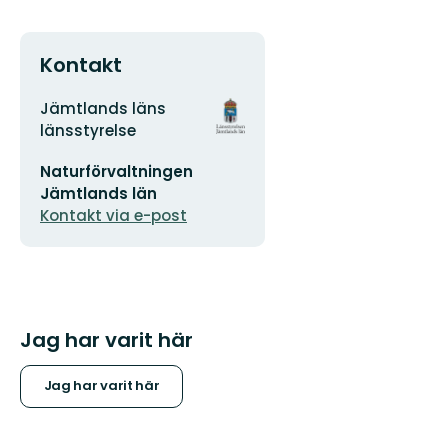
Kontakt
Adress
Organisationens
Jämtlands läns
logotyp
länsstyrelse
E-
Naturförvaltningen
postadress
Jämtlands län
Kontakt via e-post
Jag har varit här
Jag har varit här