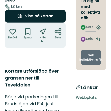
om
LÄNGD
Ta dig hit
leden
med
1.3 km
kollektivtr
Visa på kartan
afik
Åtgärder
Avresa
A
Hitta
närmas
Besökt
Spara
Hitta
Dela
hållpla
Ankomst
B
Byt
hit
avgång
och
ankomst
Sök
kollektivtrafik
Beskrivning
Kortare utförslöpa över
gränsen ner till
Teveldalen
Länkar
Börja vid parkeringen till
Webbplats
Brudslöjan vid E14, just
innan riksgränsen. Leden