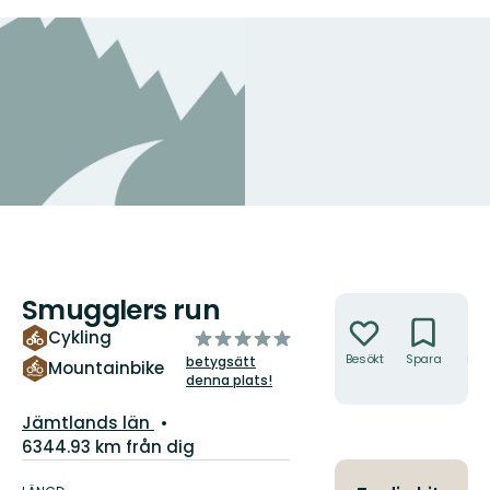
Smugglers run
Åtgärder
av
Cykling
5
Besökt
Spara
Hitt
betygsätt
Mountainbike
hit
denna plats!
stjärnor
Län:
Jämtlands län
6344.93 km från dig
Information