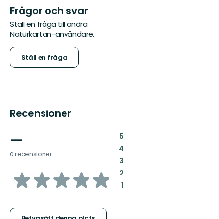
Frågor och svar
Ställ en fråga till andra
Naturkartan-användare.
Ställ en fråga
Recensioner
—
:
5
:
4
0 recensioner
:
3
av
:
2
:
1
5
Betygsätt denna plats