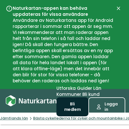
Naturkartan-appen kan behöva
Stän
uppdateras för vissa användare
Användare av Naturkartans app för Android
rapporterar i sommar att appen är seg mm.
Vi rekommenderar att man raderar appen
helt från sin telefon i så fall och laddar ned
igen! Då skall den fungera bättre. Den
befintliga appen skall ersättas av en ny app
efter sommaren. Den gamla appen laddar
all data för hela landet lokalt i appen (för
att klara offline-läge) men det innebär att
den blir för stor för vissa telefoner - då
behöver den raderas och laddas ned igen!
Utforska
Guider
Län
Kommuner
Bli kund
Bli
Logga
medlem
in
Jämtlands län
Bästa cykellederna för cykel och mountainbike i 