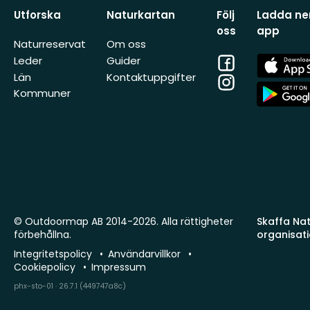
Utforska
Naturkartan
Följ
Ladda ner
oss
app
Naturreservat
Om oss
Facebook
App
Leder
Guider
Store
Län
Kontaktuppgifter
Instagram
App
Kommuner
Store
© Outdoormap AB 2014-2026. Alla rättigheter
Skaffa Natu
förbehållna.
organisat
Integritetspolicy
Användarvillkor
Cookiepolicy
Impressum
phx-sto-01 · 26.7.1 (449747a8c)