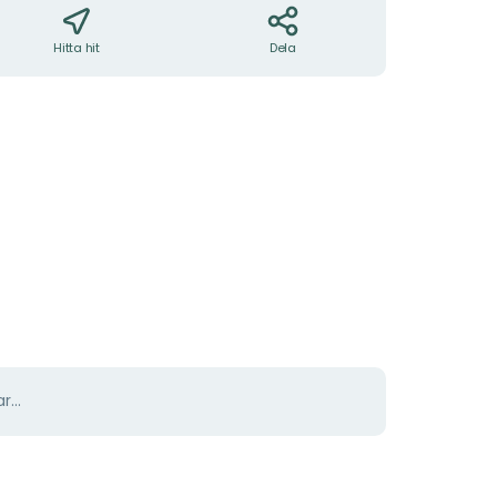
Hitta hit
Dela
r...