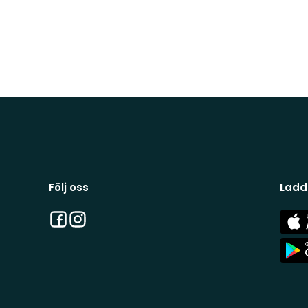
Följ oss
Ladd
Facebook
Instagram
App
Stor
App
Stor