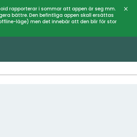
oid rapporterar i sommar att appen är seg mm.
Stän
gera bättre. Den befintliga appen skall ersättas
fline-läge) men det innebär att den blir för stor