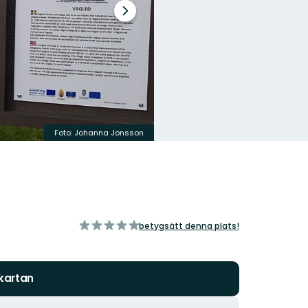
Nästa
bildspel
Foto: Johanna Jonsson
av
betygsätt denna plats!
5
stjärnor
 kartan