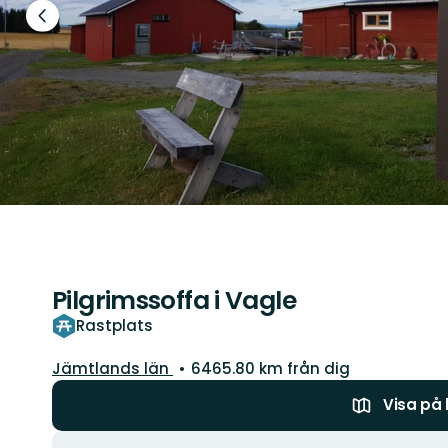
Föregående
bild
Pilgrimssoffa i Vagle
Rastplats
Län:
Jämtlands län
6465.80 km från dig
Visa på
Åtgärder