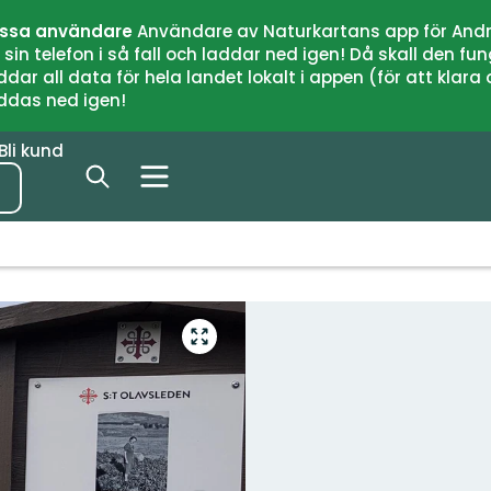
issa användare
Användare av Naturkartans app för Andr
n telefon i så fall och laddar ned igen! Då skall den fun
 all data för hela landet lokalt i appen (för att klara of
addas ned igen!
Bli kund
Gå
till
helskärmsläge