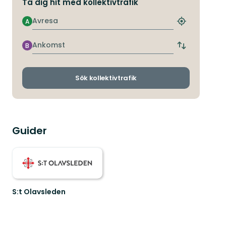
Ta dig hit med kollektivtrafik
Avresa
A
Hitta
närmaste
hållplats
Ankomst
B
Byt
avgångs-
och
ankomsthållp
Sök kollektivtrafik
Guider
S:t Olavsleden
S:t
Olavsleden
-