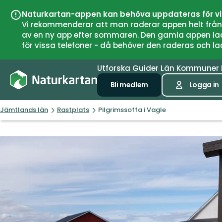
Naturkartan-appen kan behöva uppdateras för v
Vi rekommenderar att man raderar appen helt från si
av en ny app efter sommaren. Den gamla appen laddar
för vissa telefoner - då behöver den raderas och l
Utforska
Guider
Län
Kommuner
Bli medlem
Logga in
Jämtlands län
Rastplats
Pilgrimssoffa i Vagle