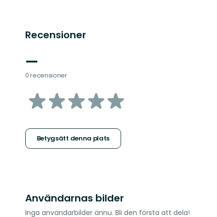
Recensioner
—
0 recensioner
av
5
stjärnor
Betygsätt denna plats
Användarnas bilder
Inga användarbilder ännu. Bli den första att dela!