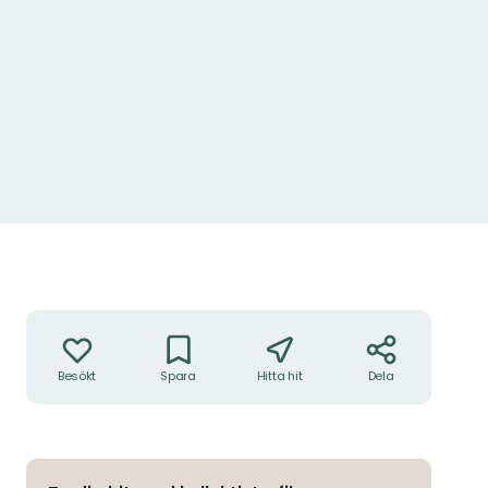
Foto: Johanna Jonsson
Åtgärder
Besökt
Spara
Hitta hit
Dela