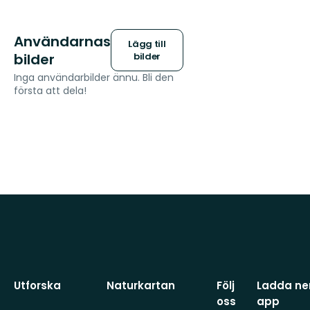
Användarnas
Lägg till
bilder
bilder
Inga användarbilder ännu. Bli den
första att dela!
Utforska
Naturkartan
Följ
Ladda ner
oss
app