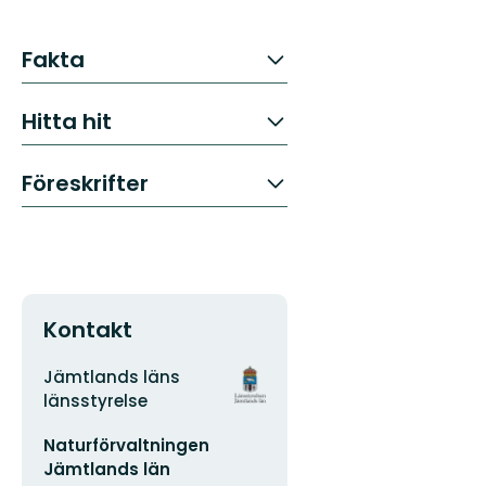
Fakta
Hitta hit
Föreskrifter
Kontakt
Adress
Organisationens
Jämtlands läns
logotyp
länsstyrelse
E-
Naturförvaltningen
postadress
Jämtlands län