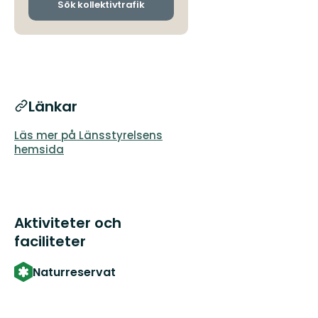
ankomsthållplatser
Sök kollektivtrafik
Länkar
Läs mer på Länsstyrelsens
hemsida
Aktiviteter och
faciliteter
Naturreservat