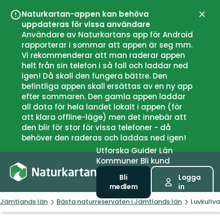
Naturkartan-appen kan behöva
Stän
uppdateras för vissa användare
Användare av Naturkartans app för Android
rapporterar i sommar att appen är seg mm.
Vi rekommenderar att man raderar appen
helt från sin telefon i så fall och laddar ned
igen! Då skall den fungera bättre. Den
befintliga appen skall ersättas av en ny app
efter sommaren. Den gamla appen laddar
all data för hela landet lokalt i appen (för
att klara offline-läge) men det innebär att
den blir för stor för vissa telefoner - då
behöver den raderas och laddas ned igen!
Utforska
Guider
Län
Kommuner
Bli kund
Bli
Logga
medlem
in
Jämtlands län
Bästa naturreservaten i Jämtlands län
Luvkullv