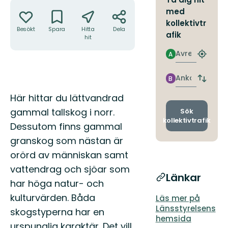
Åtgärder
med
kollektivtr
Besökt
Spara
Hitta
Dela
afik
hit
Avresa
A
Hitta
närmas
hållpla
Ankomst
B
Byt
avgång
Beskrivning
Här hittar du lättvandrad
och
ankomst
gammal tallskog i norr.
Sök
kollektivtrafik
Dessutom finns gammal
granskog som nästan är
orörd av människan samt
vattendrag och sjöar som
Länkar
har höga natur- och
kulturvärden. Båda
Läs mer på
Länsstyrelsens
skogstyperna har en
hemsida
urspunglig karaktär. Det vill