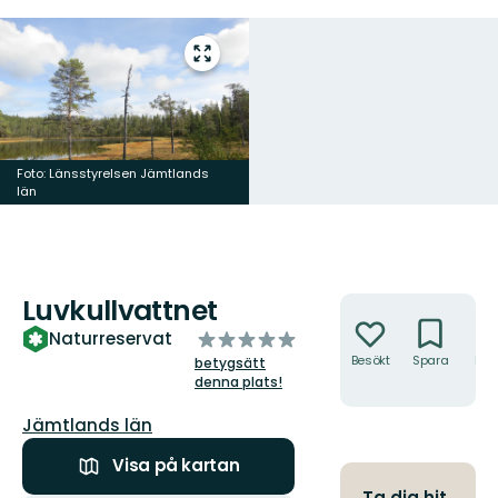
Gå
till
helskärmsläge
Foto: Länsstyrelsen Jämtlands
län
Luvkullvattnet
Åtgärder
av
Naturreservat
5
Besökt
Spara
Hitt
betygsätt
hit
stjärnor
denna plats!
Län:
Jämtlands län
Visa på kartan
Ta dig hit