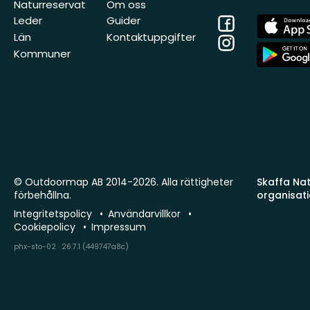
Naturreservat
Om oss
Facebook
App
Leder
Guider
Store
Län
Kontaktuppgifter
Instagram
App
Kommuner
Store
© Outdoormap AB 2014-2026. Alla rättigheter
Skaffa Natu
förbehållna.
organisat
Integritetspolicy
Användarvillkor
Cookiepolicy
Impressum
phx-sto-02 · 26.7.1 (449747a8c)