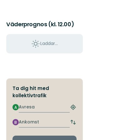
Väderprognos (kl. 12.00)
Laddar...
Ta dig hit med
kollektivtrafik
Avresa
A
Hitta
närmaste
hållplats
Ankomst
B
Byt
avgångs-
och