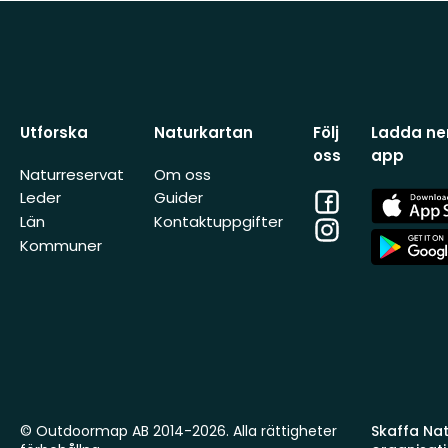
Utforska
Naturkartan
Följ
Ladda ner
oss
app
Naturreservat
Om oss
Facebook
App
Leder
Guider
Store
Län
Kontaktuppgifter
Instagram
App
Kommuner
Store
© Outdoormap AB 2014-2026. Alla rättigheter
Skaffa Natu