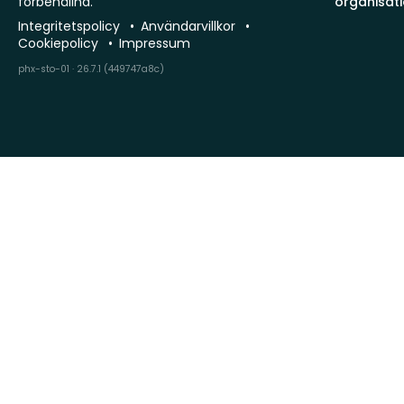
förbehållna.
organisat
Integritetspolicy
Användarvillkor
Cookiepolicy
Impressum
phx-sto-01 · 26.7.1 (449747a8c)