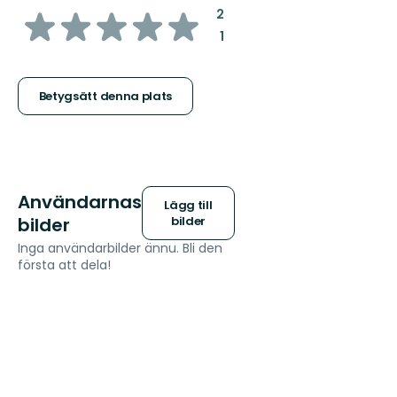
av
:
2
:
1
5
stjärnor
Betygsätt denna plats
Användarnas
Lägg till
bilder
bilder
Inga användarbilder ännu. Bli den
första att dela!