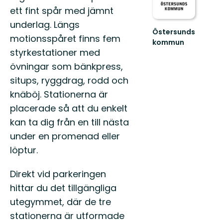
ett fint spår med jämnt
underlag. Längs
Östersunds
motionsspåret finns fem
kommun
styrkestationer med
Välkommen
till
övningar som bänkpress,
Östersunds
situps, ryggdrag, rodd och
fantastiska
natur!
knäböj. Stationerna är
placerade så att du enkelt
kan ta dig från en till nästa
under en promenad eller
löptur.
Direkt vid parkeringen
hittar du det tillgängliga
utegymmet, där de tre
stationerna är utformade