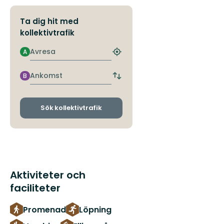
Ta dig hit med
kollektivtrafik
Avresa
A
Hitta
närmaste
hållplats
Ankomst
B
Byt
avgångs-
och
ankomsthållplatser
Sök kollektivtrafik
Aktiviteter och
faciliteter
Promenad
Löpning