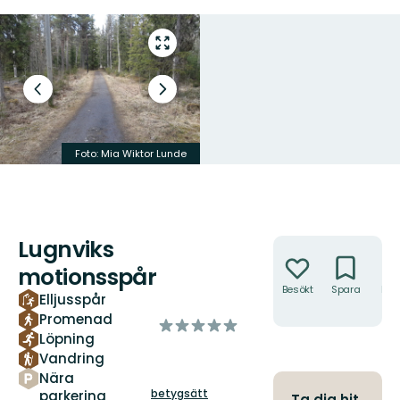
Gå
till
helskärmsläge
Föregående
Nästa
bild
bildspel
Foto: Mia Wiktor Lunde
Lugnviks
Åtgärder
motionsspår
Besökt
Spara
Hitt
Elljusspår
hit
Promenad
av
Löpning
5
Vandring
stjärnor
Nära
betygsätt
parkering
Ta dig hit