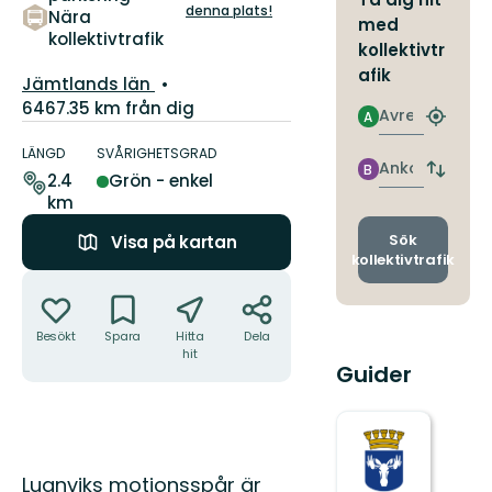
denna plats!
Nära
med
kollektivtrafik
kollektivtr
afik
Län:
Jämtlands län
6467.35 km från dig
Avresa
A
Hitta
Information
närmas
om
LÄNGD
SVÅRIGHETSGRAD
hållpla
Ankomst
B
leden
Byt
2.4
Grön - enkel
avgång
km
och
ankomst
Sök
Visa på kartan
kollektivtrafik
Åtgärder
Besökt
Spara
Hitta
Dela
hit
Guider
Beskrivning
Lugnviks motionsspår är