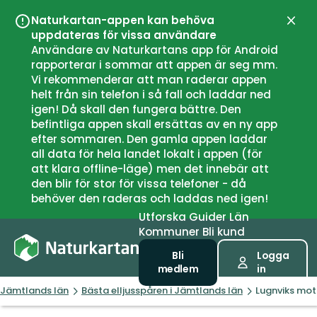
Naturkartan-appen kan behöva
Stän
uppdateras för vissa användare
Användare av Naturkartans app för Android
rapporterar i sommar att appen är seg mm.
Vi rekommenderar att man raderar appen
helt från sin telefon i så fall och laddar ned
igen! Då skall den fungera bättre. Den
befintliga appen skall ersättas av en ny app
efter sommaren. Den gamla appen laddar
all data för hela landet lokalt i appen (för
att klara offline-läge) men det innebär att
den blir för stor för vissa telefoner - då
behöver den raderas och laddas ned igen!
Utforska
Guider
Län
Kommuner
Bli kund
Bli
Logga
medlem
in
Jämtlands län
Bästa elljusspåren i Jämtlands län
Lugnviks mot