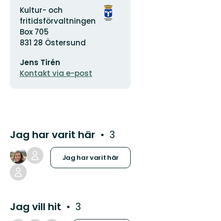
Adress
Organisationens
Kultur- och
logotyp
fritidsförvaltningen
Box 705
831 28 Östersund
E-
Jens Tirén
postadress
Kontakt via e-post
Jag har varit här
3
Jag har varit här
Jag vill hit
3