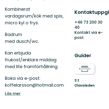
Kombinerat
Kontaktuppgi
vardagsrum/kök med spis,
+46 73 200 30
micro kyl o frys.
40
Kontakt via e-
Badrum
post
med dusch/wc.
Kan erbjuda
Guider
frukost/enklare middag
med lite framförhållning.
Boka via e-post:
S:t
koffelarsson@hotmail.com
Olavsleden
S:t
Läs mer
Olavsleden
-
Följ
S:t