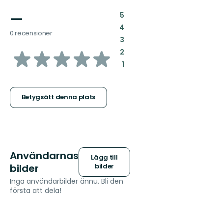
—
:
5
:
4
0 recensioner
:
3
av
:
2
:
1
5
stjärnor
Betygsätt denna plats
Användarnas
Lägg till
bilder
bilder
Inga användarbilder ännu. Bli den
första att dela!