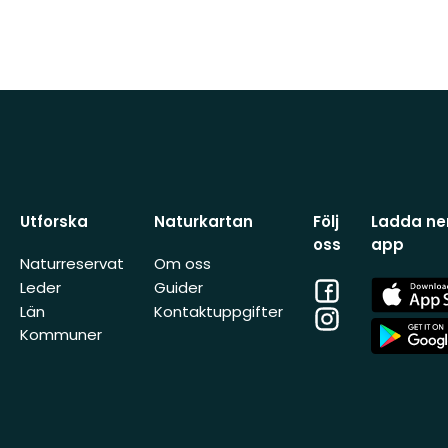
Utforska
Naturkartan
Följ
Ladda ner
oss
app
Naturreservat
Om oss
Facebook
App
Leder
Guider
Store
Län
Kontaktuppgifter
Instagram
App
Kommuner
Store