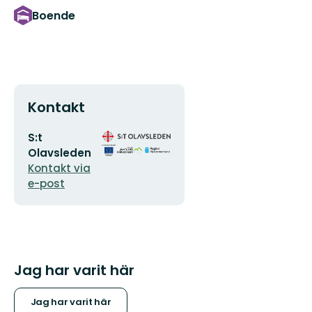
Boende
Kontakt
E-
Organisationens
S:t
postadress
logotyp
Olavsleden
Kontakt via
e-post
Jag har varit här
Jag har varit här