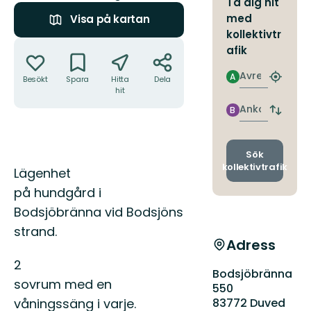
Ta dig hit
med
Visa på kartan
kollektivtr
Åtgärder
afik
Avresa
A
Besökt
Spara
Hitta
Dela
Hitta
hit
närmas
hållpla
Ankomst
B
Byt
avgång
och
ankomst
Sök
kollektivtrafik
Beskrivning
Lägenhet
på hundgård i
Bodsjöbränna vid Bodsjöns
strand.
Adress
2
Bodsjöbränna
sovrum med en
550
våningssäng i varje.
83772 Duved