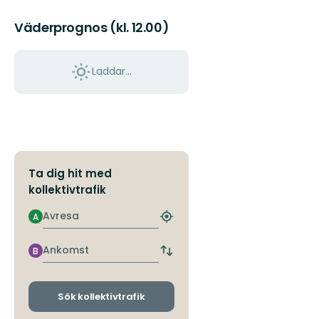
Olavs
spår
Väderprognos (kl. 12.00)
genom
ett
...
Laddar...
Ta dig hit med
kollektivtrafik
Avresa
A
Hitta
närmaste
hållplats
Ankomst
B
Byt
avgångs-
och
ankomsthållplatser
Sök kollektivtrafik