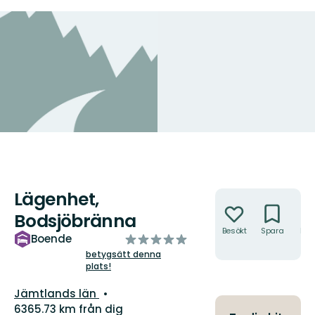
Lägenhet,
Åtgärder
Bodsjöbränna
Besökt
Spara
Hitt
av
Boende
hit
5
betygsätt denna
plats!
stjärnor
Län:
Jämtlands län
6365.73 km från dig