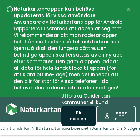
Naturkartan-appen kan behöva
Stän
uppdateras för vissa användare
Användare av Naturkartans app för Android
rapporterar i sommar att appen är seg mm.
Vi rekommenderar att man raderar appen
helt från sin telefon i så fall och laddar ned
igen! Då skall den fungera bättre. Den
befintliga appen skall ersättas av en ny app
efter sommaren. Den gamla appen laddar
all data för hela landet lokalt i appen (för
att klara offline-läge) men det innebär att
den blir för stor för vissa telefoner - då
behöver den raderas och laddas ned igen!
Utforska
Guider
Län
Kommuner
Bli kund
Bli
Logga
medlem
in
Jämtlands län
Bästa naturnära boendet i Jämtlands län
Lägen