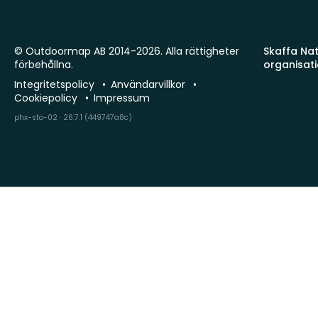
© Outdoormap AB 2014-2026. Alla rättigheter
Skaffa Natu
förbehållna.
organisat
Integritetspolicy
Användarvillkor
Cookiepolicy
Impressum
phx-sto-02 · 26.7.1 (449747a8c)