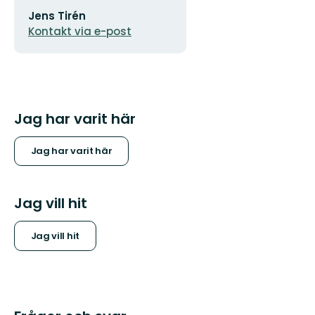
E-
Jens Tirén
postadress
Kontakt via e-post
Jag har varit här
Jag har varit här
Jag vill hit
Jag vill hit