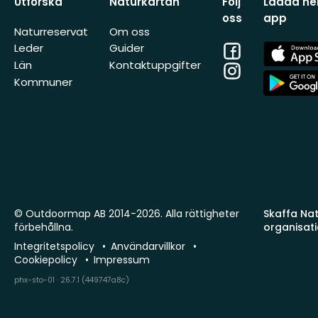
Utforska
Naturkartan
Följ
Ladda ner
oss
app
Naturreservat
Om oss
Facebook
App
Leder
Guider
Store
Län
Kontaktuppgifter
Instagram
App
Kommuner
Store
© Outdoormap AB 2014-2026. Alla rättigheter
Skaffa Natu
förbehållna.
organisat
Integritetspolicy
Användarvillkor
Cookiepolicy
Impressum
phx-sto-01 · 26.7.1 (449747a8c)