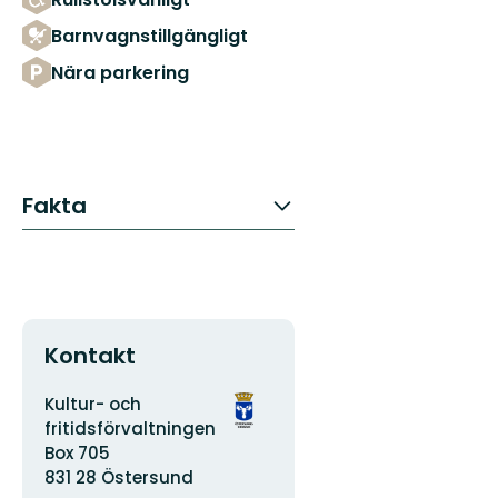
Barnvagnstillgängligt
Nära parkering
Fakta
Kontakt
Adress
Organisationens
Kultur- och
logotyp
fritidsförvaltningen
Box 705
831 28 Östersund