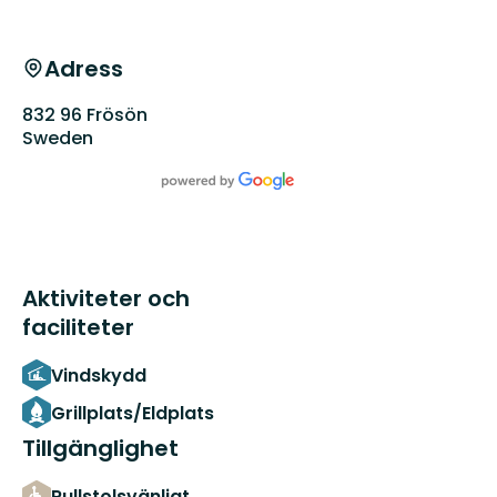
Adress
832 96 Frösön
Sweden
Aktiviteter och
faciliteter
Vindskydd
Grillplats/Eldplats
Tillgänglighet
Rullstolsvänligt