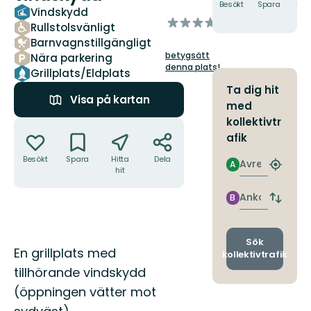
Besökt
Spara
Hitt
Vindskydd
hit
av
Rullstolsvänligt
5
Barnvagnstillgängligt
stjärnor
betygsätt
Nära parkering
denna plats!
Grillplats/Eldplats
Ta dig hit
Visa på kartan
med
kollektivtr
Åtgärder
afik
Besökt
Spara
Hitta
Dela
Avresa
A
Hitta
hit
närmas
hållpla
Ankomst
B
Byt
avgång
och
ankomst
Sök
Beskrivning
En grillplats med
kollektivtrafik
tillhörande vindskydd
(öppningen vätter mot