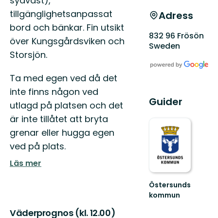
sydväst),
tillgänglighetsanpassat
Adress
bord och bänkar. Fin utsikt
832 96 Frösön
över Kungsgårdsviken och
Sweden
Storsjön.
Ta med egen ved då det
inte finns någon ved
Guider
utlagd på platsen och det
är inte tillåtet att bryta
grenar eller hugga egen
ved på plats.
Läs mer
Östersunds
kommun
Välkommen
Väderprognos (kl. 12.00)
till