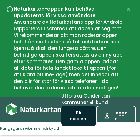
Naturkartan-appen kan behöva
Stän
uppdateras för vissa användare
Användare av Naturkartans app för Android
rapporterar i sommar att appen är seg mm.
Vi rekommenderar att man raderar appen
helt från sin telefon i så fall och laddar ned
igen! Då skall den fungera bättre. Den
befintliga appen skall ersättas av en ny app
efter sommaren. Den gamla appen laddar
all data för hela landet lokalt i appen (för
att klara offline-läge) men det innebär att
den blir för stor för vissa telefoner - då
behöver den raderas och laddas ned igen!
Utforska
Guider
Län
Kommuner
Bli kund
Bli
Logga
medlem
in
Kungsgårdsvikens vindskydd