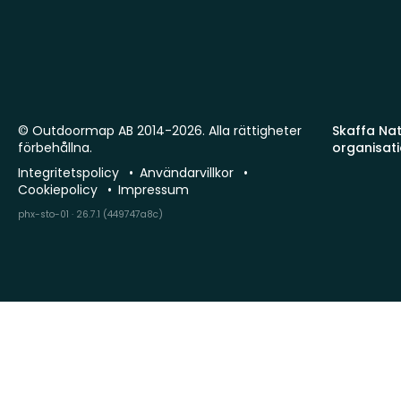
© Outdoormap AB 2014-2026. Alla rättigheter
Skaffa Natu
förbehållna.
organisat
Integritetspolicy
Användarvillkor
Cookiepolicy
Impressum
phx-sto-01 · 26.7.1 (449747a8c)