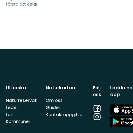
första att dela!
Utforska
Naturkartan
Följ
Ladda ner
oss
app
Naturreservat
Om oss
Facebook
App
Leder
Guider
Store
Län
Kontaktuppgifter
Instagram
App
Kommuner
Store