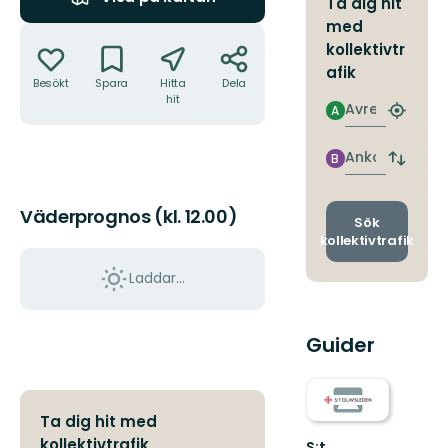
Ta dig hit
med
Åtgärder
kollektivtr
afik
Besökt
Spara
Hitta
Dela
hit
Avresa
A
Hitta
närmas
hållpla
Ankomst
B
Byt
avgång
och
Väderprognos (kl. 12.00)
ankomst
Sök
kollektivtrafik
Laddar...
Guider
Ta dig hit med
kollektivtrafik
S:t