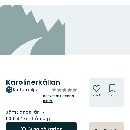
Karolinerkällan
Åtgärder
av
Kulturmiljö
5
Besökt
Spara
Hitt
betygsätt denna
hit
plats!
stjärnor
Län:
Jämtlands län
6361.47 km från dig
Visa på kartan