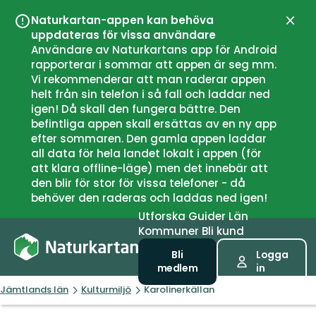
Naturkartan-appen kan behöva
Stän
uppdateras för vissa användare
Användare av Naturkartans app för Android
rapporterar i sommar att appen är seg mm.
Vi rekommenderar att man raderar appen
helt från sin telefon i så fall och laddar ned
igen! Då skall den fungera bättre. Den
befintliga appen skall ersättas av en ny app
efter sommaren. Den gamla appen laddar
all data för hela landet lokalt i appen (för
att klara offline-läge) men det innebär att
den blir för stor för vissa telefoner - då
behöver den raderas och laddas ned igen!
Utforska
Guider
Län
Kommuner
Bli kund
Bli
Logga
medlem
in
Jämtlands län
Kulturmiljö
Karolinerkällan