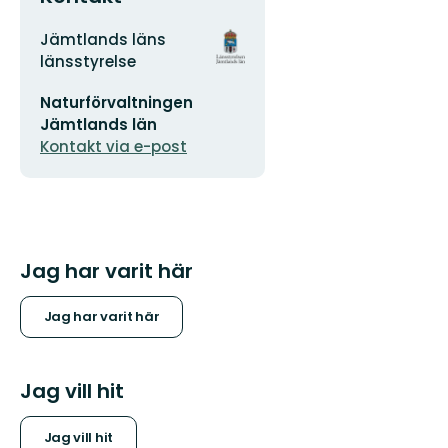
Adress
Organisationens
Jämtlands läns
logotyp
länsstyrelse
E-
Naturförvaltningen
postadress
Jämtlands län
Kontakt via e-post
Jag har varit här
Jag har varit här
Jag vill hit
Jag vill hit