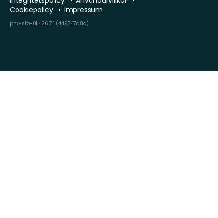
Integritetspolicy
Användarvillkor
Cookiepolicy
Impressum
phx-sto-01 · 26.7.1 (449747a8c)