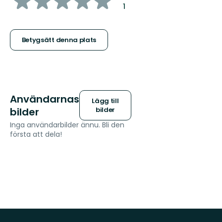
:
1
5
stjärnor
Betygsätt denna plats
Användarnas
Lägg till
bilder
bilder
Inga användarbilder ännu. Bli den
första att dela!