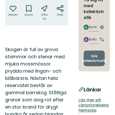
Åtgärder
med
kollektivtr
Besökt
Spara
Hitta
Dela
afik
hit
Avresa
A
Hitta
närmas
hållpla
Ankomst
B
Byt
avgång
Beskrivning
Skogen är full av grova
och
ankomst
stammar och stenar med
Sök
kollektivtrafik
mjuka mossmössor
prydda med lingon- och
blåbärsris. Nästan hela
reservatet består av
Länkar
gammal barrskog. Ståtliga
granar som slog rot efter
Läs mer på
Länsstyrelsens
en stor brand för drygt
hemsida
hundra år sedan blandas