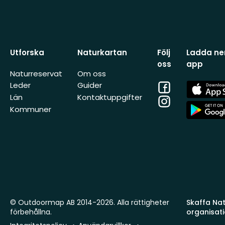
Utforska
Naturkartan
Följ
Ladda ner
oss
app
Naturreservat
Om oss
Facebook
App
Leder
Guider
Store
Län
Kontaktuppgifter
Instagram
App
Kommuner
Store
© Outdoormap AB 2014-2026. Alla rättigheter
Skaffa Natu
förbehållna.
organisat