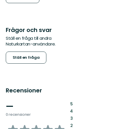
Frågor och svar
Ställ en fråga till andra
Naturkartan-användare.
Ställ en fråga
Recensioner
—
:
5
:
4
0 recensioner
:
3
av
:
2