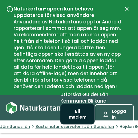
Naturkartan-appen kan behöva
Stän
uppdateras för vissa användare
Användare av Naturkartans app för Android
rapporterar i sommar att appen är seg mm.
Vi rekommenderar att man raderar appen
helt från sin telefon i så fall och laddar ned
igen! Då skall den fungera bättre. Den
befintliga appen skall ersättas av en ny app
efter sommaren. Den gamla appen laddar
all data för hela landet lokalt i appen (för
att klara offline-läge) men det innebär att
den blir för stor för vissa telefoner - då
behöver den raderas och laddas ned igen!
Utforska
Guider
Län
Kommuner
Bli kund
Bli
Logga
medlem
in
Jämtlands län
Bästa naturreservaten i Jämtlands län
Höjden B