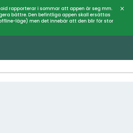
oid rapporterar i sommar att appen är seg mm.
Stän
gera bättre. Den befintliga appen skall ersättas
fline-läge) men det innebär att den blir för stor