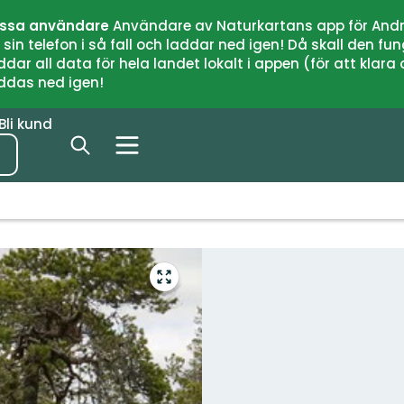
issa användare
Användare av Naturkartans app för Andr
n telefon i så fall och laddar ned igen! Då skall den fun
 all data för hela landet lokalt i appen (för att klara of
addas ned igen!
Bli kund
Gå
till
helskärmsläge