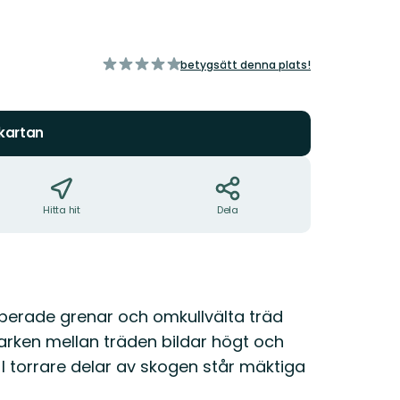
av
betygsätt denna plats!
5
stjärnor
 kartan
Hitta hit
Dela
erade grenar och omkullvälta träd
arken mellan träden bildar högt och
I torrare delar av skogen står mäktiga