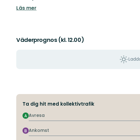
Läs mer
Väderprognos (kl. 12.00)
Ladda
Ta dig hit med kollektivtrafik
Avresa
A
Ankomst
B