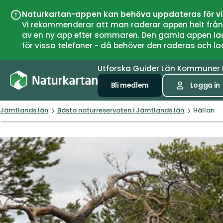
Naturkartan-appen kan behöva uppdateras för v
Vi rekommenderar att man raderar appen helt från si
av en ny app efter sommaren. Den gamla appen laddar
för vissa telefoner - då behöver den raderas och l
Utforska
Guider
Län
Kommuner
Bli medlem
Logga in
Jämtlands län
Bästa naturreservaten i Jämtlands län
Hällan