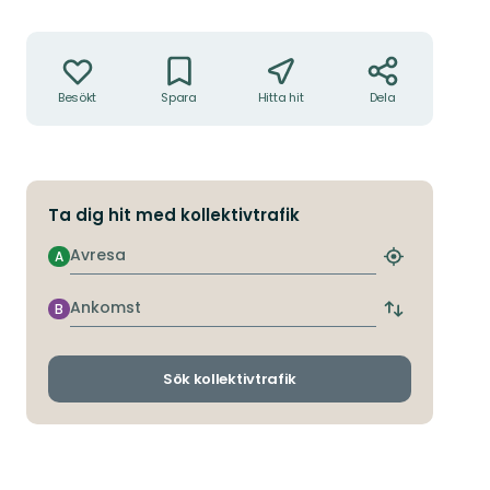
Åtgärder
Besökt
Spara
Hitta hit
Dela
Ta dig hit med kollektivtrafik
Avresa
A
Hitta
närmaste
hållplats
Ankomst
B
Byt
avgångs-
och
ankomsthållp
Sök kollektivtrafik