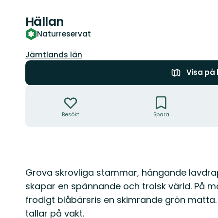
Hällan
Naturreservat
Län:
Jämtlands län
Visa på
Åtgärder
Besökt
Spara
Beskrivning
Grova skrovliga stammar, hängande lavdrap
skapar en spännande och trolsk värld. På m
frodigt blåbärsris en skimrande grön matta. 
tallar på vakt.