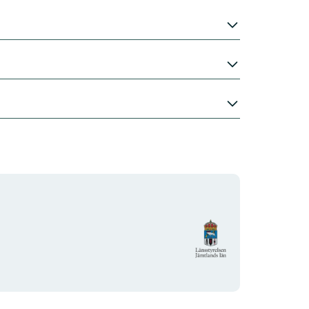
Organisationens
logotyp