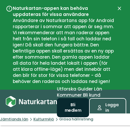
Naturkartan-appen kan behöva
Stän
uppdateras för vissa användare
Användare av Naturkartans app för Android
rapporterar i sommar att appen är seg mm.
Vi rekommenderar att man raderar appen
helt från sin telefon i så fall och laddar ned
igen! Då skall den fungera bättre. Den
befintliga appen skall ersättas av en ny app
efter sommaren. Den gamla appen laddar
all data för hela landet lokalt i appen (för
att klara offline-läge) men det innebär att
den blir för stor för vissa telefoner - då
behöver den raderas och laddas ned igen!
Utforska
Guider
Län
Kommuner
Bli kund
Bli
Logga
medlem
in
Jämtlands län
Kulturmiljö
Glösa hällristning