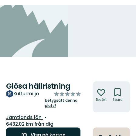
Glösa hällristning
Åtgärder
av
Kulturmiljö
5
Besökt
Spara
Hitt
betygsätt denna
hit
plats!
stjärnor
Län:
Jämtlands län
6432.02 km från dig
Visa på kartan