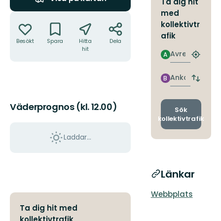
Ta dig hit
med
Åtgärder
kollektivtr
afik
Besökt
Spara
Hitta
Dela
hit
Avresa
A
Hitta
närmas
hållpla
Ankomst
B
Byt
avgång
och
Väderprognos (kl. 12.00)
ankomst
Sök
kollektivtrafik
Laddar...
Länkar
Webbplats
Ta dig hit med
kollektivtrafik