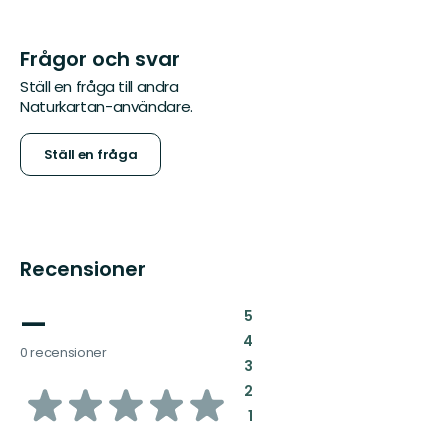
Frågor och svar
Ställ en fråga till andra
Naturkartan-användare.
Ställ en fråga
Recensioner
—
:
5
:
4
0 recensioner
:
3
av
:
2
:
1
5