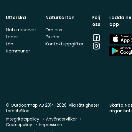
Utforska
Naturkartan
Följ
Ladda ner
oss
app
Naturreservat
Om oss
Facebook
App
Leder
Guider
Store
Län
Kontaktuppgifter
Instagram
App
Kommuner
Store
© Outdoormap AB 2014-2026. Alla rättigheter
Skaffa Natu
förbehållna.
organisat
Integritetspolicy
Användarvillkor
Cookiepolicy
Impressum