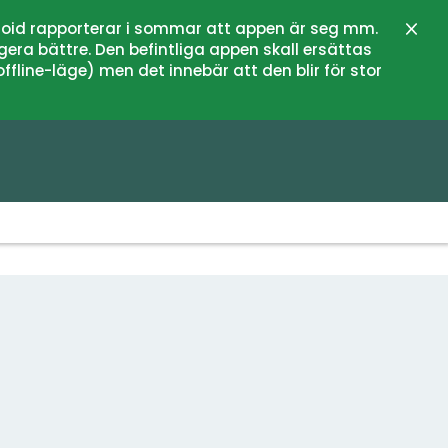
oid rapporterar i sommar att appen är seg mm.
Stän
gera bättre. Den befintliga appen skall ersättas
fline-läge) men det innebär att den blir för stor