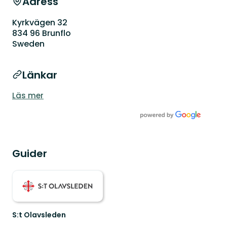
Adress
Kyrkvägen 32
834 96 Brunflo
Sweden
Länkar
Läs mer
Guider
S:t Olavsleden
S:t