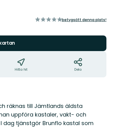
av
betygsätt denna plats!
5
stjärnor
 kartan
Hitta hit
Dela
h räknas till Jämtlands äldsta
an uppföra kastaler, vakt- och
I dag tjänstgör Brunflo kastal som