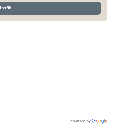
och
ankomsthållplatser
trafik