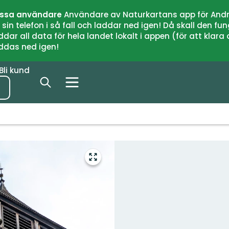
issa användare
Användare av Naturkartans app för Andr
n telefon i så fall och laddar ned igen! Då skall den fun
 all data för hela landet lokalt i appen (för att klara of
addas ned igen!
Bli kund
Gå
till
helskärmsläge