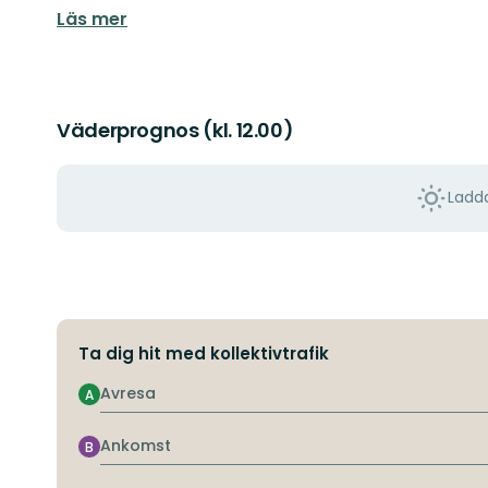
Läs mer
Väderprognos (kl. 12.00)
Ladda
Ta dig hit med kollektivtrafik
Avresa
A
Ankomst
B