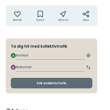
Åtgärder
Besökt
Spara
Hitta hit
Dela
Ta dig hit med kollektivtrafik
Avresa
A
Hitta
närmaste
hållplats
Ankomst
B
Byt
avgångs-
och
ankomsthållp
Sök kollektivtrafik