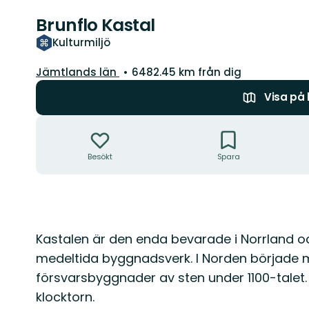
Brunflo Kastal
Kulturmiljö
Län:
Jämtlands län
6482.45 km från dig
Visa på
Åtgärder
Besökt
Spara
Beskrivning
Kastalen är den enda bevarade i Norrland oc
medeltida byggnadsverk. I Norden började m
försvarsbyggnader av sten under 1100-talet. 
klocktorn.