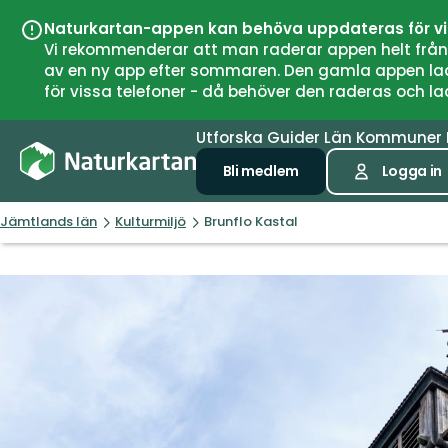
Naturkartan-appen kan behöva uppdateras för v
Vi rekommenderar att man raderar appen helt från si
av en ny app efter sommaren. Den gamla appen laddar
för vissa telefoner - då behöver den raderas och l
Utforska
Guider
Län
Kommuner
Bli medlem
Logga in
Jämtlands län
Kulturmiljö
Brunflo Kastal