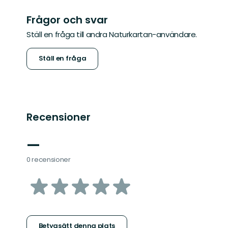
Frågor och svar
Ställ en fråga till andra Naturkartan-användare.
Ställ en fråga
Recensioner
—
0 recensioner
av
5
Betygsätt denna plats