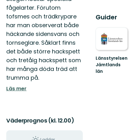
fågelarter. Förutom
tofsmes och trädkrypare
Guider
har man observerat både
häckande sidensvans och
tornseglare. Såklart finns
det både större hackspett
Länsstyrelsen
och tretåig hackspett som
Jämtlands
har många döda träd att
län
trumma på.
Läs mer
Väderprognos (kl. 12.00)
Laddar...