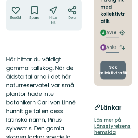
Åtgärder
med
kollektivtr
Besökt
Spara
Hitta
Dela
afik
hit
Avresa
A
Hitta
närmas
hållpla
Ankomst
B
Byt
avgång
Beskrivning
Här hittar du väldigt
och
ankomst
gammal tallskog. När de
Sök
kollektivtrafik
äldsta tallarna i det här
naturreservatet var små
plantor hade inte
botanikern Carl von Linné
Länkar
hunnit ge tallen dess
latinska namn, Pinus
Läs mer på
Länsstyrelsens
sylvestris. Den gamla
hemsida
skogen lockar speciella