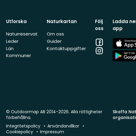
Utforska
Naturkartan
Följ
Ladda ner
oss
app
Naturreservat
Om oss
Facebook
App
Leder
Guider
Store
Län
Kontaktuppgifter
Instagram
App
Kommuner
Store
© Outdoormap AB 2014-2026. Alla rättigheter
Skaffa Natu
förbehållna.
organisat
Integritetspolicy
Användarvillkor
Cookiepolicy
Impressum