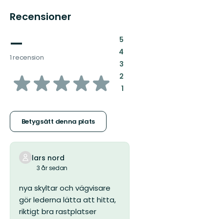
Recensioner
—
:
5
:
4
1 recension
:
3
av
:
2
:
1
5
stjärnor
Betygsätt denna plats
lars nord
3 år sedan
nya skyltar och vägvisare
gör lederna lätta att hitta,
riktigt bra rastplatser