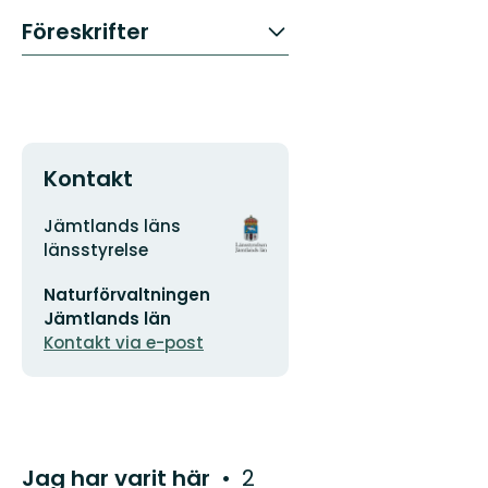
Föreskrifter
Kontakt
Adress
Organisationens
Jämtlands läns
logotyp
länsstyrelse
E-
Naturförvaltningen
postadress
Jämtlands län
Kontakt via e-post
Jag har varit här
2