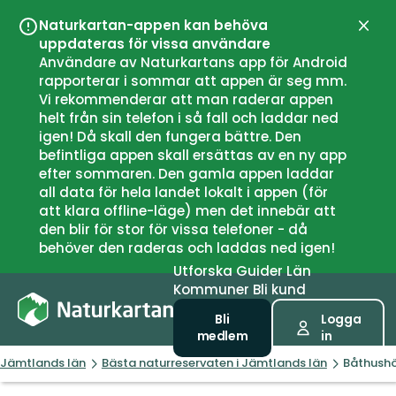
Naturkartan-appen kan behöva
Stän
uppdateras för vissa användare
Användare av Naturkartans app för Android
rapporterar i sommar att appen är seg mm.
Vi rekommenderar att man raderar appen
helt från sin telefon i så fall och laddar ned
igen! Då skall den fungera bättre. Den
befintliga appen skall ersättas av en ny app
efter sommaren. Den gamla appen laddar
all data för hela landet lokalt i appen (för
att klara offline-läge) men det innebär att
den blir för stor för vissa telefoner - då
behöver den raderas och laddas ned igen!
Utforska
Guider
Län
Kommuner
Bli kund
Bli
Logga
medlem
in
Jämtlands län
Bästa naturreservaten i Jämtlands län
Båthush