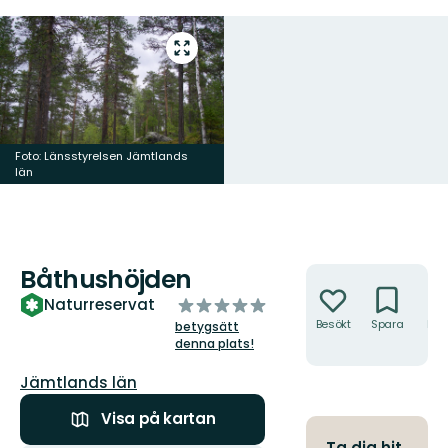
Gå
till
helskärmsläge
Foto: Länsstyrelsen Jämtlands
län
Båthushöjden
Åtgärder
av
Naturreservat
5
Besökt
Spara
Hitt
betygsätt
hit
stjärnor
denna plats!
Län:
Jämtlands län
Visa på kartan
Ta dig hit