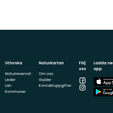
Utforska
Naturkartan
Följ
Ladda ner
oss
app
Naturreservat
Om oss
Facebook
App
Leder
Guider
Store
Län
Kontaktuppgifter
Instagram
App
Kommuner
Store