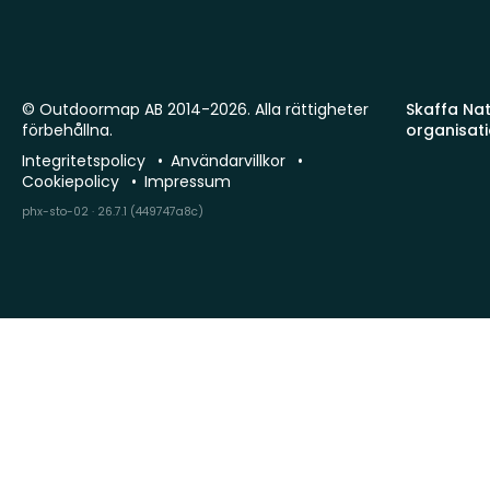
© Outdoormap AB 2014-2026. Alla rättigheter
Skaffa Natu
förbehållna.
organisat
Integritetspolicy
Användarvillkor
Cookiepolicy
Impressum
phx-sto-02 · 26.7.1 (449747a8c)