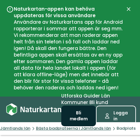
Naturkartan-appen kan behöva
Stän
uppdateras för vissa användare
Användare av Naturkartans app för Android
rapporterar i sommar att appen är seg mm.
Vi rekommenderar att man raderar appen
helt från sin telefon i så fall och laddar ned
igen! Då skall den fungera bättre. Den
befintliga appen skall ersättas av en ny app
efter sommaren. Den gamla appen laddar
all data för hela landet lokalt i appen (för
att klara offline-läge) men det innebär att
den blir för stor för vissa telefoner - då
behöver den raderas och laddas ned igen!
Utforska
Guider
Län
Kommuner
Bli kund
Bli
Logga
medlem
in
Jämtlands län
Bästa badplatserna i Jämtlands län
Badplats