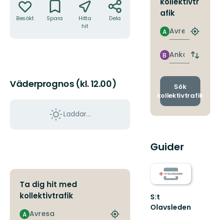
kollektivtr
afik
Besökt
Spara
Hitta
Dela
hit
Avresa
A
Hitta
närmas
hållpla
Ankomst
B
Byt
avgång
och
Väderprognos (kl. 12.00)
ankomst
Sök
kollektivtrafik
Laddar...
Guider
Ta dig hit med
kollektivtrafik
S:t
Olavsleden
Avresa
A
S:t
Hitta