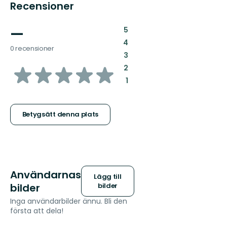
Recensioner
—
:
5
:
4
0 recensioner
:
3
av
:
2
:
1
5
stjärnor
Betygsätt denna plats
Användarnas
Lägg till
bilder
bilder
Inga användarbilder ännu. Bli den
första att dela!