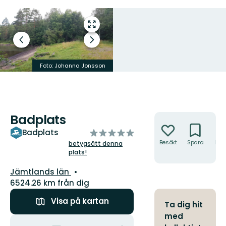
Gå
till
Föregående
Nästa
helskärmsläge
bild
bildspel
Foto: Johanna Jonsson
Foto: Johanna Jonsson
Badplats
Åtgärder
av
Badplats
5
Besökt
Spara
Hitt
betygsätt denna
hit
plats!
stjärnor
Län:
Jämtlands län
6524.26 km från dig
Visa på kartan
Ta dig hit
med
Åtgärder