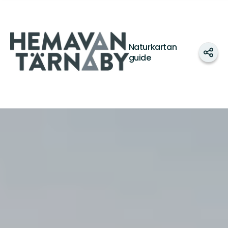
Turistinformation
Hemavan
Tärnaby
Naturkartan
Dela
guide