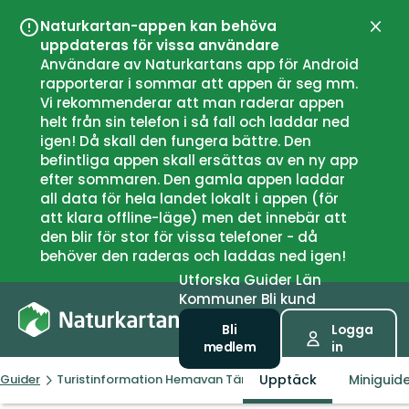
Naturkartan-appen kan behöva
Stän
uppdateras för vissa användare
Användare av Naturkartans app för Android
rapporterar i sommar att appen är seg mm.
Vi rekommenderar att man raderar appen
helt från sin telefon i så fall och laddar ned
igen! Då skall den fungera bättre. Den
befintliga appen skall ersättas av en ny app
efter sommaren. Den gamla appen laddar
all data för hela landet lokalt i appen (för
att klara offline-läge) men det innebär att
den blir för stor för vissa telefoner - då
behöver den raderas och laddas ned igen!
Utforska
Guider
Län
Kommuner
Bli kund
Bli
Logga
medlem
in
Upptäck
Miniguid
Guider
Turistinformation Hemavan Tärnaby