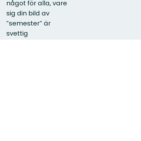
något för alla, vare
sig din bild av
”semester” är
svettig
terränglöpning, skön
cykling eller
kvällsfika i
midnattssolen.
Välkommen hit,
sommarens
upplevelser väntar!