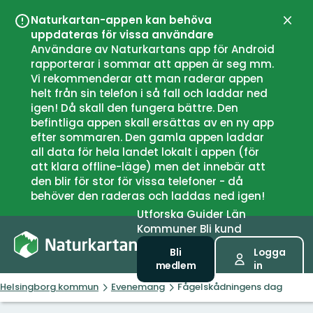
Naturkartan-appen kan behöva
Stän
uppdateras för vissa användare
Användare av Naturkartans app för Android
rapporterar i sommar att appen är seg mm.
Vi rekommenderar att man raderar appen
helt från sin telefon i så fall och laddar ned
igen! Då skall den fungera bättre. Den
befintliga appen skall ersättas av en ny app
efter sommaren. Den gamla appen laddar
all data för hela landet lokalt i appen (för
att klara offline-läge) men det innebär att
den blir för stor för vissa telefoner - då
behöver den raderas och laddas ned igen!
Utforska
Guider
Län
Kommuner
Bli kund
Bli
Logga
medlem
in
Helsingborg kommun
Evenemang
Fågelskådningens dag