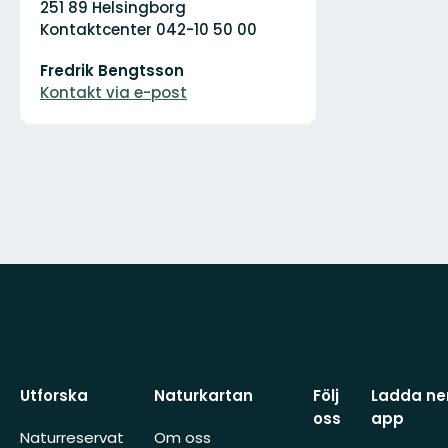
251 89 Helsingborg
Kontaktcenter 042-10 50 00
E-
Fredrik Bengtsson
postadress
Kontakt via e-post
Utforska
Naturkartan
Följ
Ladda ner
oss
app
Naturreservat
Om oss