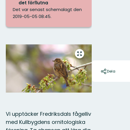
det förflutna
Det var senast schemalagt den
2019-05-05 08:45.
Bilder
Gå
till
Åtgärder
helskärmsläge
Dela
Vi upptäcker Fredriksdals fågelliv
med Kullbygdens ornitologiska