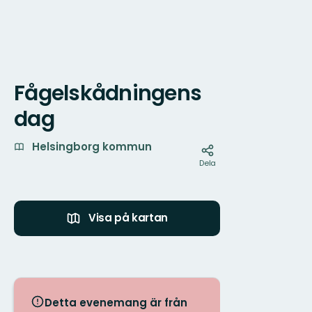
Fågelskådningens
Karta
dag
Helsingborg kommun
Dela
Visa på kartan
Detta evenemang är från