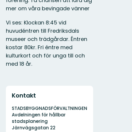
förening. Ta chansen att lära dig
mer om våra bevingade vänner
Vi ses: Klockan 8:45 vid
huvudéntren till Fredriksdals
museer och trädgårdar. Éntren
kostar 80kr. Fri éntre med
kulturkort och för unga till och
med 18 år.
Kontakt
Adress
Organisationens
STADSBYGGNADSFÖRVALTNINGEN
logotyp
Avdelningen för hållbar
stadsplanering
Järnvägsgatan 22