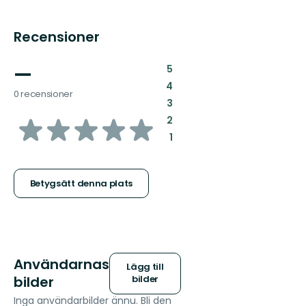
Recensioner
—
:
5
:
4
0 recensioner
:
3
av
:
2
:
1
5
stjärnor
Betygsätt denna plats
Användarnas
Lägg till
bilder
bilder
Inga användarbilder ännu. Bli den