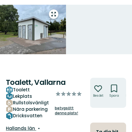
Gå
till
helskärmsläge
Toalett, Vallarna
Åtgärder
Toalett
av
Lekplats
Besökt
Spara
Hitt
5
hit
Rullstolsvänligt
stjärnor
betygsätt
Nära parkering
denna plats!
Dricksvatten
Län:
Hallands län
Ta dig hit