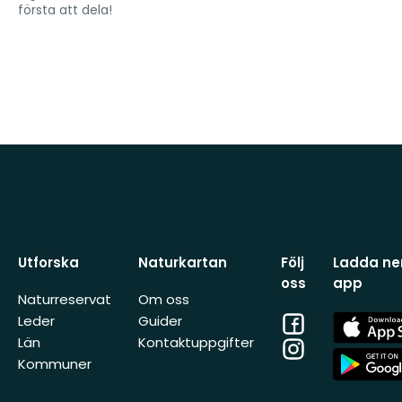
första att dela!
Utforska
Naturkartan
Följ
Ladda ner
oss
app
Naturreservat
Om oss
Facebook
App
Leder
Guider
Store
Län
Kontaktuppgifter
Instagram
App
Kommuner
Store