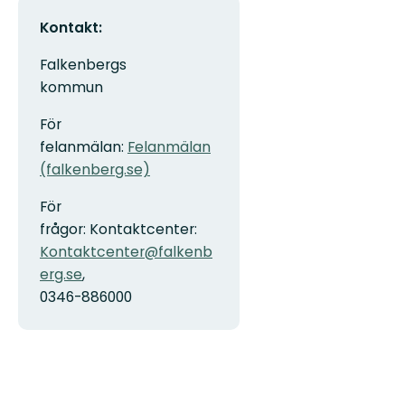
Kontakt:
Falkenbergs
kommun
För
felanmälan:
Felanmälan
(falkenberg.se)
För
frågor: Kontaktcenter:
Kontaktcenter@falkenb
erg.se
,
0346-886000