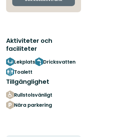
Aktiviteter och
faciliteter
Lekplats
Dricksvatten
Toalett
Tillgänglighet
Rullstolsvänligt
Nära parkering