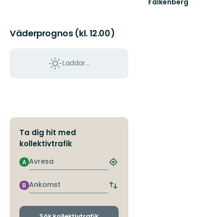
Falkenberg
Välkommen
till
Falkenbergs
Väderprognos (kl. 12.00)
fantastiska
natur!
Laddar...
Ta dig hit med
kollektivtrafik
Avresa
A
Hitta
närmaste
hållplats
Ankomst
B
Byt
avgångs-
och
ankomsthållplatser
Sök kollektivtrafik