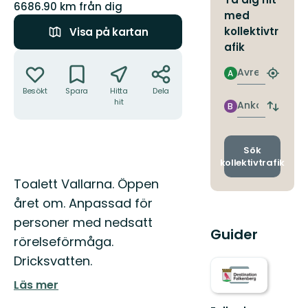
6686.90 km från dig
med
kollektivtr
Visa på kartan
afik
Åtgärder
Avresa
A
Hitta
närmas
Besökt
Spara
Hitta
Dela
hit
hållpla
Ankomst
B
Byt
avgång
och
ankomst
Sök
kollektivtrafik
Beskrivning
Toalett Vallarna. Öppen
året om. Anpassad för
personer med nedsatt
Guider
rörelseförmåga.
Dricksvatten.
Läs mer