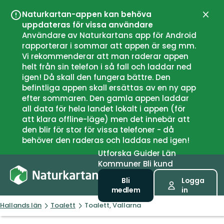
Naturkartan-appen kan behöva
Stän
uppdateras för vissa användare
Användare av Naturkartans app för Android
rapporterar i sommar att appen är seg mm.
Vi rekommenderar att man raderar appen
helt från sin telefon i så fall och laddar ned
igen! Då skall den fungera bättre. Den
befintliga appen skall ersättas av en ny app
efter sommaren. Den gamla appen laddar
all data för hela landet lokalt i appen (för
att klara offline-läge) men det innebär att
den blir för stor för vissa telefoner - då
behöver den raderas och laddas ned igen!
Utforska
Guider
Län
Kommuner
Bli kund
Bli
Logga
medlem
in
Hallands län
Toalett
Toalett, Vallarna