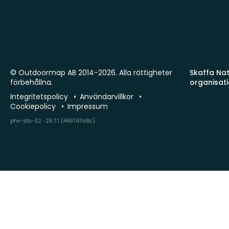
© Outdoormap AB 2014-2026. Alla rättigheter
Skaffa Natu
förbehållna.
organisat
Integritetspolicy
Användarvillkor
Cookiepolicy
Impressum
phx-sto-02 · 26.7.1 (449747a8c)