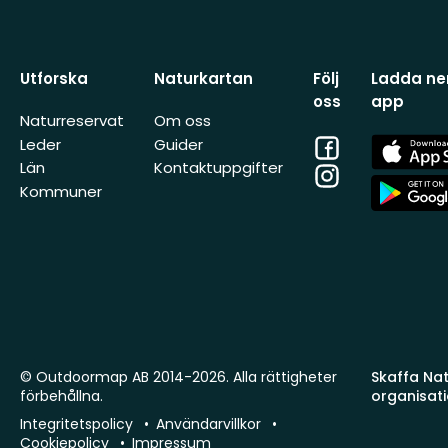
Utforska
Naturkartan
Följ
Ladda ner
oss
app
Naturreservat
Om oss
Facebook
App
Leder
Guider
Store
Län
Kontaktuppgifter
Instagram
App
Kommuner
Store
© Outdoormap AB 2014-2026. Alla rättigheter
Skaffa Natu
förbehållna.
organisat
Integritetspolicy
Användarvillkor
Cookiepolicy
Impressum