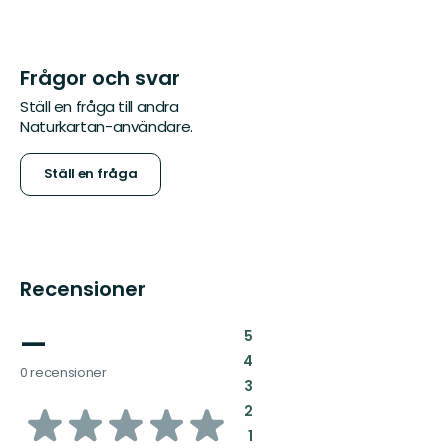
Frågor och svar
Ställ en fråga till andra
Naturkartan-användare.
Ställ en fråga
Recensioner
—
:
5
:
4
0 recensioner
:
3
av
:
2
:
1