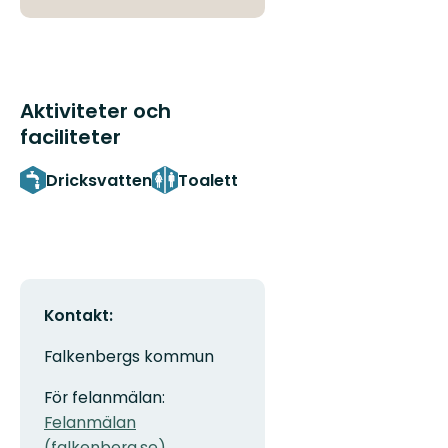
Aktiviteter och
faciliteter
Dricksvatten
Toalett
Kontakt:
Falkenbergs kommun
För felanmälan:
Felanmälan
(falkenberg.se)