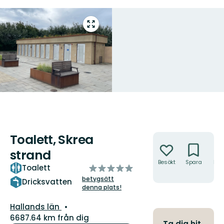
Gå
till
helskärmsläge
Toalett, Skrea
Åtgärder
strand
Besökt
Spara
Hitt
av
Toalett
hit
5
betygsätt
Dricksvatten
denna plats!
stjärnor
Län:
Hallands län
6687.64 km från dig
Ta dig hit