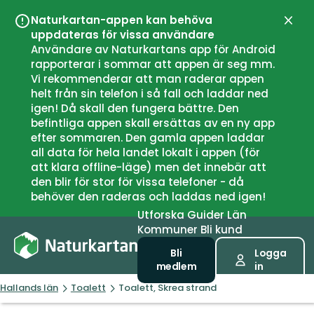
Naturkartan-appen kan behöva
Stän
uppdateras för vissa användare
Användare av Naturkartans app för Android
rapporterar i sommar att appen är seg mm.
Vi rekommenderar att man raderar appen
helt från sin telefon i så fall och laddar ned
igen! Då skall den fungera bättre. Den
befintliga appen skall ersättas av en ny app
efter sommaren. Den gamla appen laddar
all data för hela landet lokalt i appen (för
att klara offline-läge) men det innebär att
den blir för stor för vissa telefoner - då
behöver den raderas och laddas ned igen!
Utforska
Guider
Län
Kommuner
Bli kund
Bli
Logga
medlem
in
Hallands län
Toalett
Toalett, Skrea strand