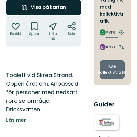
med
Visa på kartan
kollektivtr
Åtgärder
afik
Avresa
A
Besökt
Spara
Hitta
Dela
Hitta
hit
närmas
hållpla
Ankomst
B
Byt
avgång
och
ankomst
Sök
kollektivtrafik
Beskrivning
Toalett vid Skrea Strand.
Öppen året om. Anpassad
för personer med nedsatt
rörelseförmåga.
Guider
Dricksvatten.
Läs mer