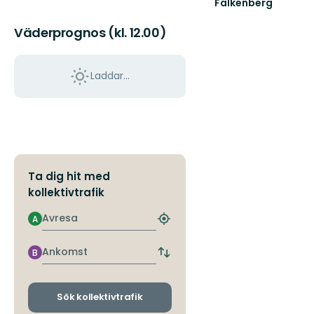
Falkenberg
Välkommen
till
Väderprognos (kl. 12.00)
Falkenbergs
fantastiska
natur!
Laddar...
Ta dig hit med
kollektivtrafik
Avresa
A
Hitta
närmaste
hållplats
Ankomst
B
Byt
avgångs-
och
ankomsthållplatser
Sök kollektivtrafik