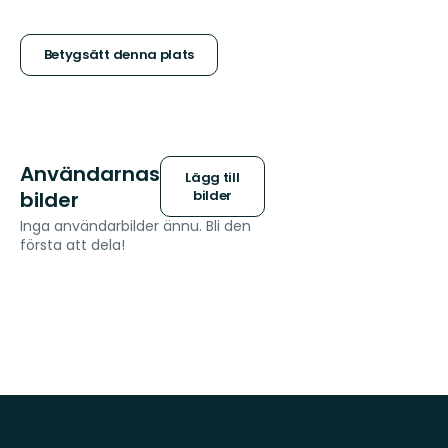
5
stjärnor
Betygsätt denna plats
Användarnas
Lägg till
bilder
bilder
Inga användarbilder ännu. Bli den
första att dela!