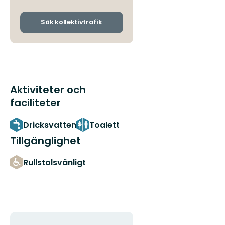
avgångs-
och
ankomsthållplatser
Sök kollektivtrafik
Aktiviteter och
faciliteter
Dricksvatten
Toalett
Tillgänglighet
Rullstolsvänligt