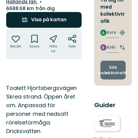
Län:
Hallands län
med
6688.68 km från dig
kollektivtr
Visa på kartan
afik
Åtgärder
Avresa
A
Hitta
närmas
hållpla
Besökt
Spara
Hitta
Dela
Ankomst
B
Byt
hit
avgång
och
ankomst
Sök
kollektivtrafik
Beskrivning
Toalett Hjortsbergsvägen
Skrea strand. Öppen året
Guider
om. Anpassad för
personer med nedsatt
rörelseförmåga.
Dricksvatten.