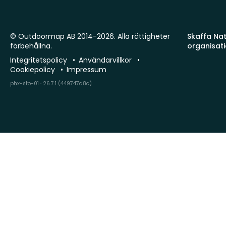
© Outdoormap AB 2014-2026. Alla rättigheter
Skaffa Natu
förbehållna.
organisat
Integritetspolicy
Användarvillkor
Cookiepolicy
Impressum
phx-sto-01 · 26.7.1 (449747a8c)