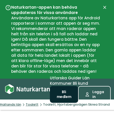
Naturkartan-appen kan behöva
Stän
uppdateras för vissa användare
Användare av Naturkartans app för Android
rapporterar i sommar att appen är seg mm.
Vi rekommenderar att man raderar appen
helt från sin telefon i så fall och laddar ned
igen! Då skall den fungera bättre. Den
befintliga appen skall ersättas av en ny app
efter sommaren. Den gamla appen laddar
all data för hela landet lokalt i appen (för
att klara offline-läge) men det innebär att
den blir för stor för vissa telefoner - då
behöver den raderas och laddas ned igen!
Utforska
Guider
Län
Kommuner
Bli kund
Bli
Logga
medlem
in
Hallands län
Toalett
Toalett, Hjortsbergsvägen Skrea Strand