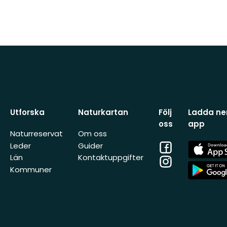
Utforska
Naturkartan
Följ
Ladda ner
oss
app
Naturreservat
Om oss
Facebook
App
Leder
Guider
Store
Län
Kontaktuppgifter
Instagram
App
Kommuner
Store