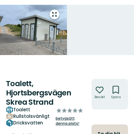
Gå
till
helskärmsläge
Toalett,
Åtgärder
Hjortsbergsvägen
Besökt
Spara
Hitt
Skrea Strand
hit
Toalett
av
Rullstolsvänligt
5
betygsätt
stjärnor
Dricksvatten
denna plats!
Ta dig hit