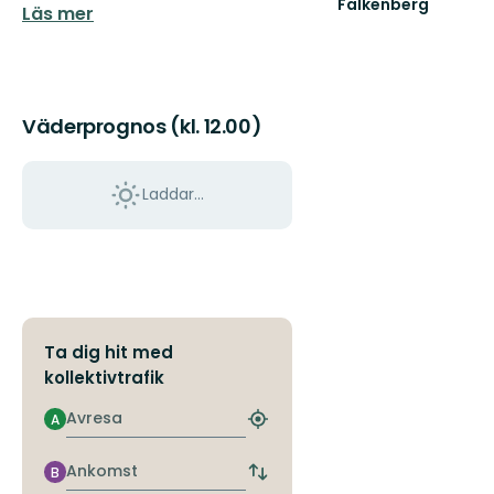
Falkenberg
Läs mer
Välkommen
till
Falkenbergs
fantastiska
natur!
Väderprognos (kl. 12.00)
Laddar...
Ta dig hit med
kollektivtrafik
Avresa
A
Hitta
närmaste
hållplats
Ankomst
B
Byt