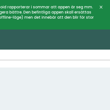
oid rapporterar i sommar att appen är seg mm.
Stän
gera bättre. Den befintliga appen skall ersättas
fline-läge) men det innebär att den blir för stor