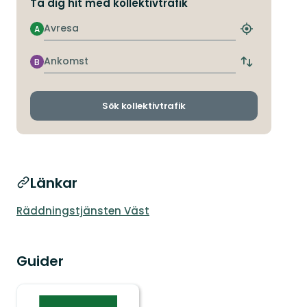
Ta dig hit med kollektivtrafik
Avresa
A
Hitta
närmaste
hållplats
Ankomst
B
Byt
avgångs-
och
ankomsthållp
Sök kollektivtrafik
Länkar
Räddningstjänsten Väst
Guider