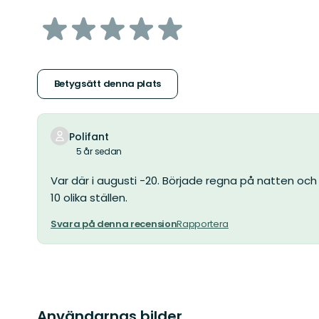
av
5
stjärnor
Betygsätt denna plats
Polifant
5 år sedan
Var där i augusti -20. Började regna på natten och
10 olika ställen.
Svara på denna recension
Rapportera
Användarnas bilder