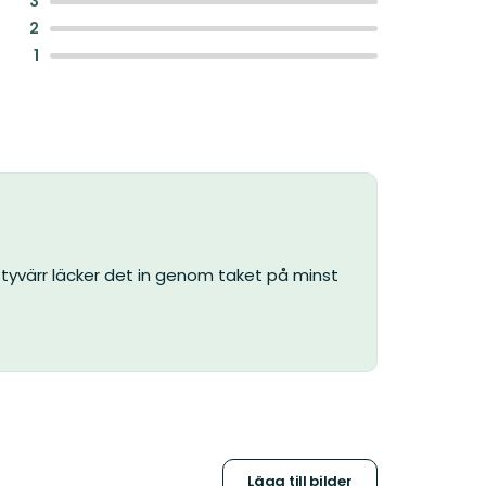
3
:
2
:
1
 tyvärr läcker det in genom taket på minst
Lägg till bilder