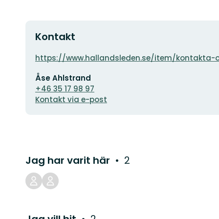
Kontakt
Adress
https://www.hallandsleden.se/item/kontakta
E-
Åse Ahlstrand
postadress
+46 35 17 98 97
Kontakt via e-post
Jag har varit här
2