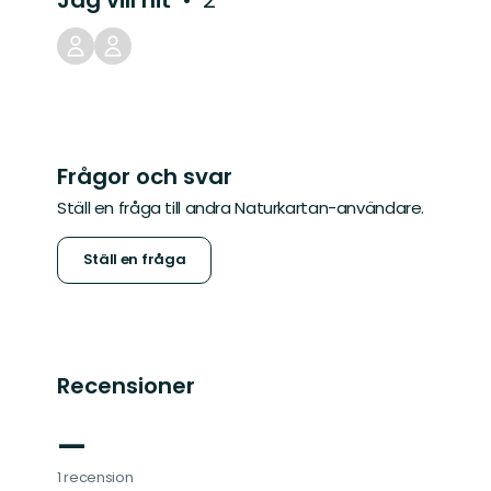
Jag vill hit
2
Frågor och svar
Ställ en fråga till andra Naturkartan-användare.
Ställ en fråga
Recensioner
—
1 recension