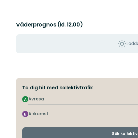
Väderprognos (kl. 12.00)
Ladda
Ta dig hit med kollektivtrafik
Avresa
A
Ankomst
B
Sök kollektiv