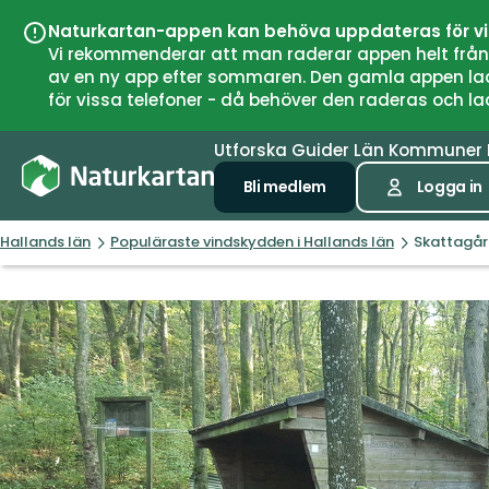
Naturkartan-appen kan behöva uppdateras för v
Vi rekommenderar att man raderar appen helt från si
av en ny app efter sommaren. Den gamla appen laddar
för vissa telefoner - då behöver den raderas och l
Utforska
Guider
Län
Kommuner
Bli medlem
Logga in
Hallands län
Populäraste vindskydden i Hallands län
Skattagår