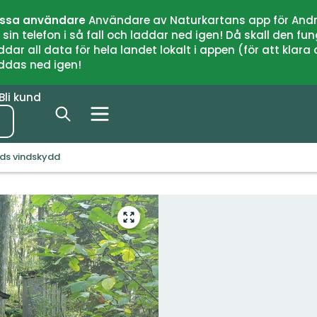
issa användare
Användare av Naturkartans app för Andr
n telefon i så fall och laddar ned igen! Då skall den fun
 all data för hela landet lokalt i appen (för att klara of
addas ned igen!
Bli kund
ds vindskydd
Gå
till
helskärmsläge