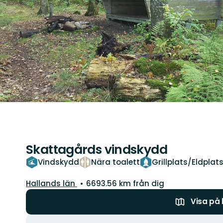
Skattagårds vindskydd
Vindskydd
Nära toalett
Grillplats/Eldplat
Län:
Hallands län
6693.56 km från dig
Visa på
Åtgärder