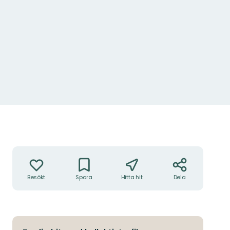
Åtgärder
Besökt
Spara
Hitta hit
Dela