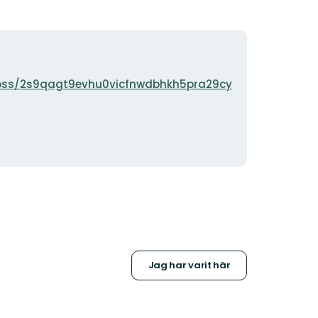
-oss/2s9qagt9evhu0vicfnwdbhkh5pra29cy
Jag har varit här