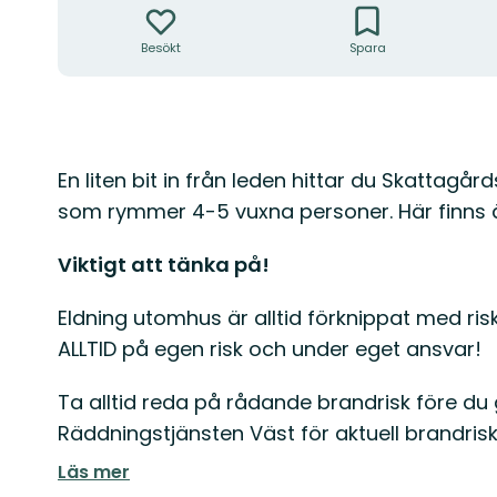
Besökt
Spara
Beskrivning
En liten bit in från leden hittar du Skattagår
som rymmer 4-5 vuxna personer. Här finns ä
Viktigt att tänka på!
Eldning utomhus är alltid förknippat med risk
ALLTID på egen risk och under eget ansvar!
Ta alltid reda på rådande brandrisk före du 
Räddningstjänsten Väst för aktuell brandris
Läs mer