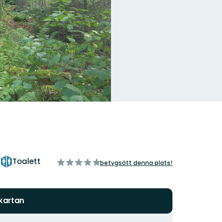
s
Toalett
av
betygsätt denna plats!
5
stjärnor
 kartan