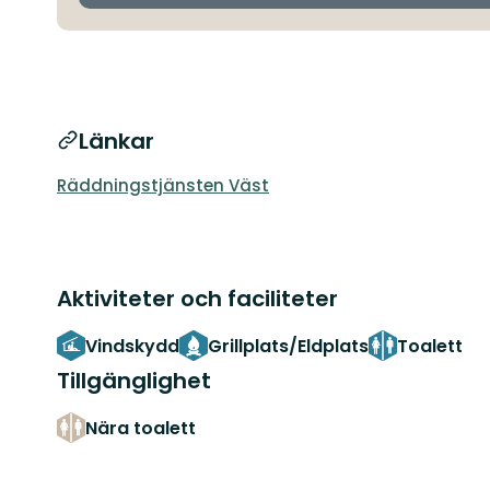
Länkar
Räddningstjänsten Väst
Aktiviteter och faciliteter
Vindskydd
Grillplats/Eldplats
Toalett
Tillgänglighet
Nära toalett